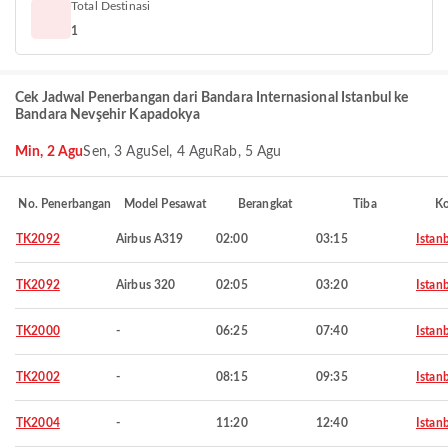
Total Destinasi
1
Cek Jadwal Penerbangan dari Bandara Internasional Istanbul ke
Bandara Nevşehir Kapadokya
Min, 2 Agu
Sen, 3 Agu
Sel, 4 Agu
Rab, 5 Agu
No. Penerbangan
Model Pesawat
Berangkat
Tiba
Ko
TK2092
Airbus A319
02:00
03:15
Istan
TK2092
Airbus 320
02:05
03:20
Istan
TK2000
-
06:25
07:40
Istan
TK2002
-
08:15
09:35
Istan
TK2004
-
11:20
12:40
Istan