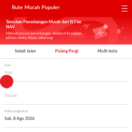
Rute Murah Populer
Temukan Penerbangan Murah dari IST ke
NAV
Nikmati promo penerbangan eksklusif ke tujuan
pilihan Anda. Pesan sekarang!
Sekali Jalan
Pulang Pergi
Multi-kota
Dari
Asal
Ke
Tujuan
Keberangkatan
Sab, 8 Agu 2026