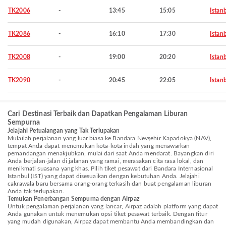
TK2006
-
13:45
15:05
Istan
TK2086
-
16:10
17:30
Istan
TK2008
-
19:00
20:20
Istan
TK2090
-
20:45
22:05
Istan
Cari Destinasi Terbaik dan Dapatkan Pengalaman Liburan
Sempurna
Jelajahi Petualangan yang Tak Terlupakan
Mulailah perjalanan yang luar biasa ke Bandara Nevşehir Kapadokya (NAV),
tempat Anda dapat menemukan kota-kota indah yang menawarkan
pemandangan menakjubkan, mulai dari saat Anda mendarat. Bayangkan diri
Anda berjalan-jalan di jalanan yang ramai, merasakan cita rasa lokal, dan
menikmati suasana yang khas. Pilih tiket pesawat dari Bandara Internasional
Istanbul (IST) yang dapat disesuaikan dengan kebutuhan Anda. Jelajahi
cakrawala baru bersama orang-orang terkasih dan buat pengalaman liburan
Anda tak terlupakan.
Temukan Penerbangan Sempurna dengan Airpaz
Untuk pengalaman perjalanan yang lancar, Airpaz adalah platform yang dapat
Anda gunakan untuk menemukan opsi tiket pesawat terbaik. Dengan fitur
yang mudah digunakan, Airpaz dapat membantu Anda membandingkan dan