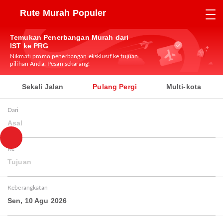
Rute Murah Populer
Temukan Penerbangan Murah dari
IST ke PRG
Nikmati promo penerbangan eksklusif ke tujuan
pilihan Anda. Pesan sekarang!
Sekali Jalan
Pulang Pergi
Multi-kota
Dari
Asal
Ke
Tujuan
Keberangkatan
Sen, 10 Agu 2026