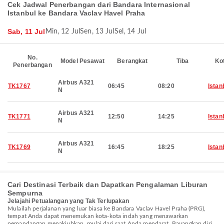
Cek Jadwal Penerbangan dari Bandara Internasional
Istanbul ke Bandara Vaclav Havel Praha
Sab, 11 Jul
Min, 12 Jul
Sen, 13 Jul
Sel, 14 Jul
No.
Model Pesawat
Berangkat
Tiba
Ko
Penerbangan
Airbus A321
TK1767
06:45
08:20
Istan
N
Airbus A321
TK1771
12:50
14:25
Istan
N
Airbus A321
TK1769
16:45
18:25
Istan
N
Cari Destinasi Terbaik dan Dapatkan Pengalaman Liburan
Sempurna
Jelajahi Petualangan yang Tak Terlupakan
Mulailah perjalanan yang luar biasa ke Bandara Vaclav Havel Praha (PRG),
tempat Anda dapat menemukan kota-kota indah yang menawarkan
pemandangan menakjubkan, mulai dari saat Anda mendarat. Bayangkan diri