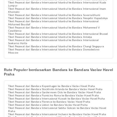
Tiket Pesawat dari Bandara Internasional Istanbul ke Bandara Internasional Kuala
Lumpur
Tiket Pesawat dari Bandara Internasional Istanbul ke Bandara Internasional Imam
Khomeini
Tiket Pesawat dari Bandara Internasional Istanbul ke Bandara Suvarnabhumi
Tiket Pesawat dari Bandara Internasional Istanbul ke Bandara Nevşehir Kapadokya
Tiket Pesawat dari Bandara Internasional Istanbul ke Bandara Internasional
Mohamed Boudiaf
Tiket Pesawat dari Bandara Internasional Istanbul ke Bandara Mohammed V
Casablanca
Tiket Pesawat dari Bandara Internasional Istanbul ke Bandara Internasional Brussel
Tiket Pesawat dari Bandara Internasional Istanbul ke Bandara Antalya
Tiket Pesawat dari Bandara Internasional Istanbul ke Bandara Internasional
Soekarno Hatta
Tiket Pesawat dari Bandara Internasional Istanbul ke Bandara Changi Singapura
Tiket Pesawat dari Bandara Internasional Istanbul ke Bandara Domodedovo
Moscow
Rute Populer berdasarkan Bandara ke Bandara Vaclav Havel
Praha
Tiket Pesawat dari Bandara Kopenhagen ke Bandara Vaclav Havel Praha
Tiket Pesawat dari Bandara Stockholm Arlanda ke Bandara Vaclav Havel Praha
Tiket Pesawat dari Bandara Gardermoen Oslo ke Bandara Vaclav Havel Praha
Tiket Pesawat dari Bandara Fiumicino Roma ke Bandara Vaclav Havel Praha
Tiket Pesawat dari Bandara Internasional Kuwait ke Bandara Vaclav Havel Praha
Tiket Pesawat dari Bandara Florence ke Bandara Vaclav Havel Praha
Tiket Pesawat dari Bandara Lisbon ke Bandara Vaclav Havel Praha
Tiket Pesawat dari Bandara Internasional Sabiha Gokcen ke Bandara Vaclav Havel
Praha
Tiket Pesawat dari Bandara Internasional Incheon ke Bandara Vaclav Havel Praha