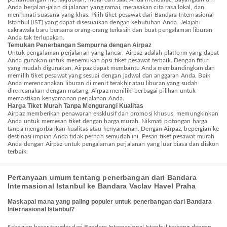
Anda berjalan-jalan di jalanan yang ramai, merasakan cita rasa lokal, dan
menikmati suasana yang khas. Pilih tiket pesawat dari Bandara Internasional
Istanbul (IST) yang dapat disesuaikan dengan kebutuhan Anda. Jelajahi
cakrawala baru bersama orang-orang terkasih dan buat pengalaman liburan
Anda tak terlupakan.
Temukan Penerbangan Sempurna dengan Airpaz
Untuk pengalaman perjalanan yang lancar, Airpaz adalah platform yang dapat
Anda gunakan untuk menemukan opsi tiket pesawat terbaik. Dengan fitur
yang mudah digunakan, Airpaz dapat membantu Anda membandingkan dan
memilih tiket pesawat yang sesuai dengan jadwal dan anggaran Anda. Baik
Anda merencanakan liburan di menit terakhir atau liburan yang sudah
direncanakan dengan matang, Airpaz memiliki berbagai pilihan untuk
memastikan kenyamanan perjalanan Anda.
Harga Tiket Murah Tanpa Mengurangi Kualitas
Airpaz memberikan penawaran eksklusif dan promosi khusus, memungkinkan
Anda untuk memesan tiket dengan harga murah. Nikmati potongan harga
tanpa mengorbankan kualitas atau kenyamanan. Dengan Airpaz, bepergian ke
destinasi impian Anda tidak pernah semudah ini. Pesan tiket pesawat murah
Anda dengan Airpaz untuk pengalaman perjalanan yang luar biasa dan diskon
terbaik.
Pertanyaan umum tentang penerbangan dari Bandara
Internasional Istanbul ke Bandara Vaclav Havel Praha
Maskapai mana yang paling populer untuk penerbangan dari Bandara
Internasional Istanbul?