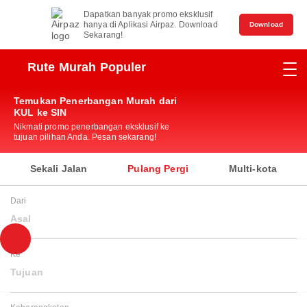
Dapatkan banyak promo eksklusif
hanya di Aplikasi Airpaz. Download
Download
Sekarang!
Rute Murah Populer
Temukan Penerbangan Murah dari
KUL ke SIN
Nikmati promo penerbangan eksklusif ke
tujuan pilihan Anda. Pesan sekarang!
Sekali Jalan
Pulang Pergi
Multi-kota
Dari
Asal
Ke
Tujuan