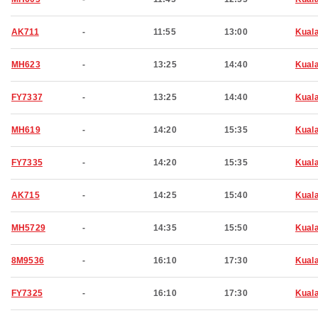
AK711
-
11:55
13:00
Kual
MH623
-
13:25
14:40
Kual
FY7337
-
13:25
14:40
Kual
MH619
-
14:20
15:35
Kual
FY7335
-
14:20
15:35
Kual
AK715
-
14:25
15:40
Kual
MH5729
-
14:35
15:50
Kual
8M9536
-
16:10
17:30
Kual
FY7325
-
16:10
17:30
Kual