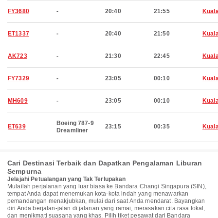
FY3680
-
20:40
21:55
Kual
ET1337
-
20:40
21:50
Kual
AK723
-
21:30
22:45
Kual
FY7329
-
23:05
00:10
Kual
MH609
-
23:05
00:10
Kual
Boeing 787-9
ET639
23:15
00:35
Kual
Dreamliner
Cari Destinasi Terbaik dan Dapatkan Pengalaman Liburan
Sempurna
Jelajahi Petualangan yang Tak Terlupakan
Mulailah perjalanan yang luar biasa ke Bandara Changi Singapura (SIN),
tempat Anda dapat menemukan kota-kota indah yang menawarkan
pemandangan menakjubkan, mulai dari saat Anda mendarat. Bayangkan
diri Anda berjalan-jalan di jalanan yang ramai, merasakan cita rasa lokal,
dan menikmati suasana yang khas. Pilih tiket pesawat dari Bandara