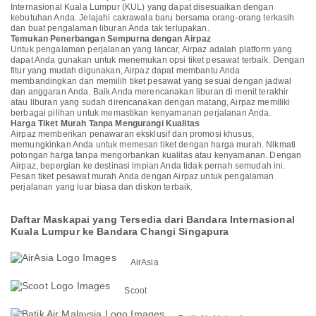
Internasional Kuala Lumpur (KUL) yang dapat disesuaikan dengan
kebutuhan Anda. Jelajahi cakrawala baru bersama orang-orang terkasih
dan buat pengalaman liburan Anda tak terlupakan.
Temukan Penerbangan Sempurna dengan Airpaz
Untuk pengalaman perjalanan yang lancar, Airpaz adalah platform yang
dapat Anda gunakan untuk menemukan opsi tiket pesawat terbaik. Dengan
fitur yang mudah digunakan, Airpaz dapat membantu Anda
membandingkan dan memilih tiket pesawat yang sesuai dengan jadwal
dan anggaran Anda. Baik Anda merencanakan liburan di menit terakhir
atau liburan yang sudah direncanakan dengan matang, Airpaz memiliki
berbagai pilihan untuk memastikan kenyamanan perjalanan Anda.
Harga Tiket Murah Tanpa Mengurangi Kualitas
Airpaz memberikan penawaran eksklusif dan promosi khusus,
memungkinkan Anda untuk memesan tiket dengan harga murah. Nikmati
potongan harga tanpa mengorbankan kualitas atau kenyamanan. Dengan
Airpaz, bepergian ke destinasi impian Anda tidak pernah semudah ini.
Pesan tiket pesawat murah Anda dengan Airpaz untuk pengalaman
perjalanan yang luar biasa dan diskon terbaik.
Daftar Maskapai yang Tersedia dari Bandara Internasional
Kuala Lumpur ke Bandara Changi Singapura
AirAsia
Scoot