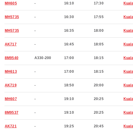
MH605
-
16:10
17:30
Kual
MH5735
-
16:30
17:55
Kual
MH5735
-
16:35
18:00
Kual
AK717
-
16:45
18:05
Kual
8M9540
A330-200
17:00
18:15
Kual
MH613
-
17:00
18:15
Kual
AK719
-
18:50
20:00
Kual
MH607
-
19:10
20:25
Kual
8M9537
-
19:10
20:25
Kual
AK721
-
19:25
20:45
Kual