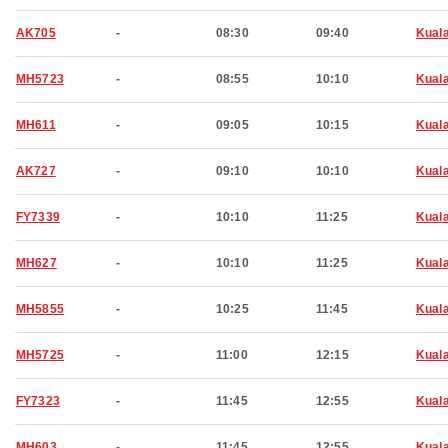
AK705
-
08:30
09:40
Kual
MH5723
-
08:55
10:10
Kual
MH611
-
09:05
10:15
Kual
AK727
-
09:10
10:10
Kual
FY7339
-
10:10
11:25
Kual
MH627
-
10:10
11:25
Kual
MH5855
-
10:25
11:45
Kual
MH5725
-
11:00
12:15
Kual
FY7323
-
11:45
12:55
Kual
MH603
-
11:45
12:55
Kual