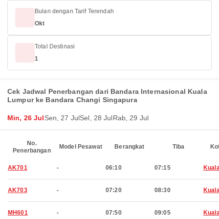
Bulan dengan Tarif Terendah
Okt
Total Destinasi
1
Cek Jadwal Penerbangan dari Bandara Internasional Kuala
Lumpur ke Bandara Changi Singapura
Min, 26 Jul
Sen, 27 Jul
Sel, 28 Jul
Rab, 29 Jul
No.
Model Pesawat
Berangkat
Tiba
Ko
Penerbangan
AK701
-
06:10
07:15
Kual
AK703
-
07:20
08:30
Kual
MH601
-
07:50
09:05
Kual