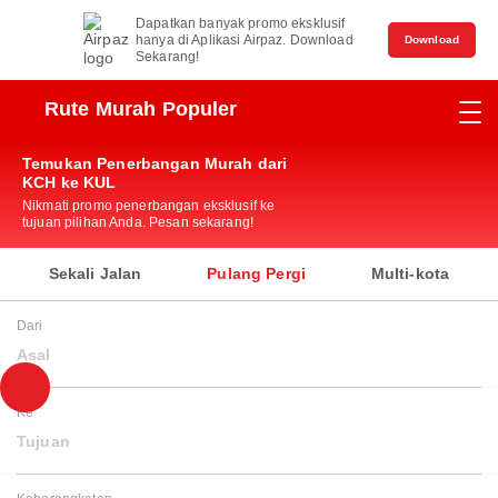
Dapatkan banyak promo eksklusif
hanya di Aplikasi Airpaz. Download
Download
Sekarang!
Rute Murah Populer
Temukan Penerbangan Murah dari
KCH ke KUL
Nikmati promo penerbangan eksklusif ke
tujuan pilihan Anda. Pesan sekarang!
Sekali Jalan
Pulang Pergi
Multi-kota
Dari
Asal
Ke
Tujuan