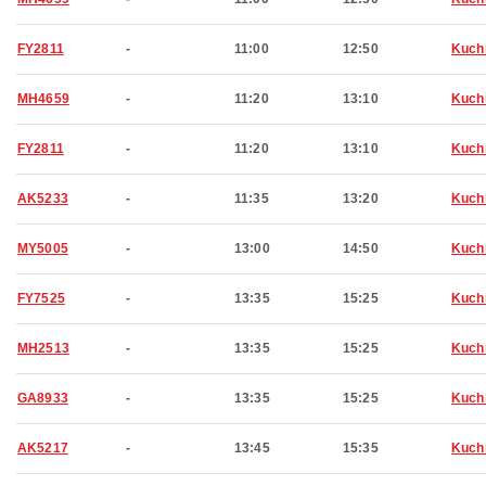
FY2811
-
11:00
12:50
Kuch
MH4659
-
11:20
13:10
Kuch
FY2811
-
11:20
13:10
Kuch
AK5233
-
11:35
13:20
Kuch
MY5005
-
13:00
14:50
Kuch
FY7525
-
13:35
15:25
Kuch
MH2513
-
13:35
15:25
Kuch
GA8933
-
13:35
15:25
Kuch
AK5217
-
13:45
15:35
Kuch