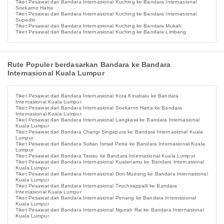
Tiket Pesawat dari Bandara Internasional Kuching ke Bandara Internasional
Soekarno Hatta
Tiket Pesawat dari Bandara Internasional Kuching ke Bandara Internasional
Supadio
Tiket Pesawat dari Bandara Internasional Kuching ke Bandara Mukah
Tiket Pesawat dari Bandara Internasional Kuching ke Bandara Limbang
Rute Populer berdasarkan Bandara ke Bandara
Internasional Kuala Lumpur
Tiket Pesawat dari Bandara Internasional Kota Kinabalu ke Bandara
Internasional Kuala Lumpur
Tiket Pesawat dari Bandara Internasional Soekarno Hatta ke Bandara
Internasional Kuala Lumpur
Tiket Pesawat dari Bandara Internasional Langkawi ke Bandara Internasional
Kuala Lumpur
Tiket Pesawat dari Bandara Changi Singapura ke Bandara Internasional Kuala
Lumpur
Tiket Pesawat dari Bandara Sultan Ismail Petra ke Bandara Internasional Kuala
Lumpur
Tiket Pesawat dari Bandara Tawau ke Bandara Internasional Kuala Lumpur
Tiket Pesawat dari Bandara Internasional Kualanamu ke Bandara Internasional
Kuala Lumpur
Tiket Pesawat dari Bandara Internasional Don Mueang ke Bandara Internasional
Kuala Lumpur
Tiket Pesawat dari Bandara Internasional Tiruchirappalli ke Bandara
Internasional Kuala Lumpur
Tiket Pesawat dari Bandara Internasional Penang ke Bandara Internasional
Kuala Lumpur
Tiket Pesawat dari Bandara Internasional Ngurah Rai ke Bandara Internasional
Kuala Lumpur