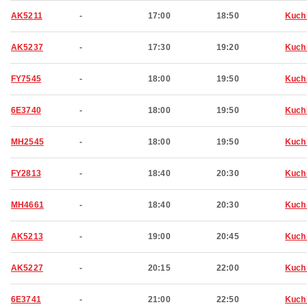
AK5211
-
17:00
18:50
Kuch
AK5237
-
17:30
19:20
Kuch
FY7545
-
18:00
19:50
Kuch
6E3740
-
18:00
19:50
Kuch
MH2545
-
18:00
19:50
Kuch
FY2813
-
18:40
20:30
Kuch
MH4661
-
18:40
20:30
Kuch
AK5213
-
19:00
20:45
Kuch
AK5227
-
20:15
22:00
Kuch
6E3741
-
21:00
22:50
Kuch