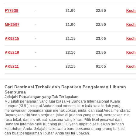
FY7539
-
21:00
22:50
Kuch
MH2597
-
21:00
22:50
Kuch
AK9215
-
21:15
23:05
Kuch
AK5219
-
22:10
23:55
Kuch
AK5211
-
23:15
01:05
Kuch
Cari Destinasi Terbaik dan Dapatkan Pengalaman Liburan
Sempurna
Jelajahi Petualangan yang Tak Terlupakan
Mulailah perjalanan yang luar biasa ke Bandara Internasional Kuala
Lumpur (KUL), tempat Anda dapat menemukan kota-kota indah yang
menawarkan pemandangan menakjubkan, mulai dari saat Anda mendarat.
Bayangkan diri Anda berjalan-jalan di jalanan yang ramai, merasakan cita
rasa lokal, dan menikmati suasana yang khas. Pilih tiket pesawat dari
Bandara Internasional Kuching (KCH) yang dapat disesuaikan dengan
kebutuhan Anda. Jelajahi cakrawala baru bersama orang-orang terkasih
dan buat pengalaman liburan Anda tak terlupakan.