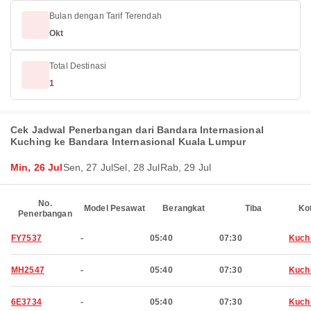
Bulan dengan Tarif Terendah
Okt
Total Destinasi
1
Cek Jadwal Penerbangan dari Bandara Internasional
Kuching ke Bandara Internasional Kuala Lumpur
Min, 26 Jul
Sen, 27 Jul
Sel, 28 Jul
Rab, 29 Jul
No.
Model Pesawat
Berangkat
Tiba
Ko
Penerbangan
FY7537
-
05:40
07:30
Kuch
MH2547
-
05:40
07:30
Kuch
6E3734
-
05:40
07:30
Kuch