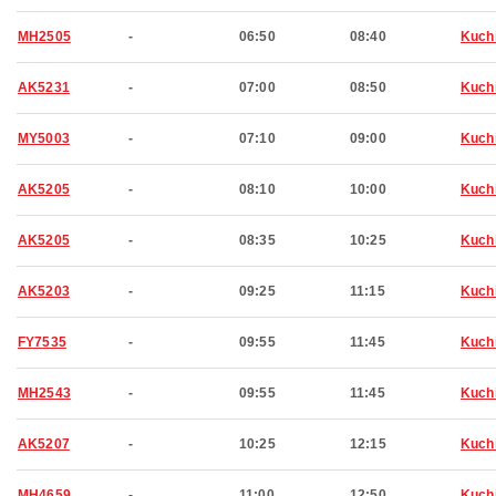
MH2505
-
06:50
08:40
Kuch
AK5231
-
07:00
08:50
Kuch
MY5003
-
07:10
09:00
Kuch
AK5205
-
08:10
10:00
Kuch
AK5205
-
08:35
10:25
Kuch
AK5203
-
09:25
11:15
Kuch
FY7535
-
09:55
11:45
Kuch
MH2543
-
09:55
11:45
Kuch
AK5207
-
10:25
12:15
Kuch
MH4659
-
11:00
12:50
Kuch