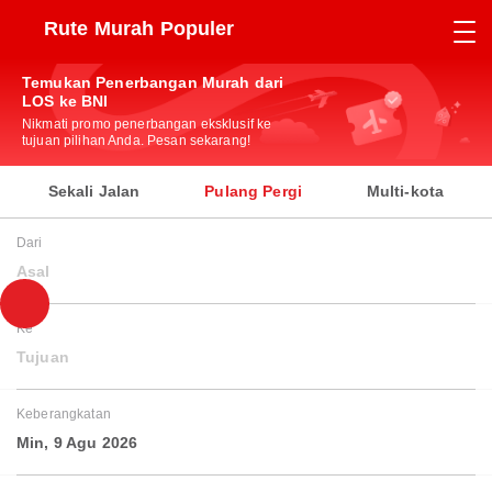
Rute Murah Populer
Temukan Penerbangan Murah dari
LOS ke BNI
Nikmati promo penerbangan eksklusif ke
tujuan pilihan Anda. Pesan sekarang!
Sekali Jalan
Pulang Pergi
Multi-kota
Dari
Asal
Ke
Tujuan
Keberangkatan
Min, 9 Agu 2026