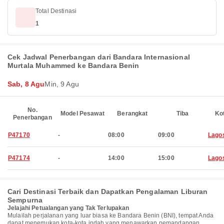
Total Destinasi
1
Cek Jadwal Penerbangan dari Bandara Internasional
Murtala Muhammed ke Bandara Benin
Sab, 8 Agu
Min, 9 Agu
No.
Model Pesawat
Berangkat
Tiba
Ko
Penerbangan
P47170
-
08:00
09:00
Lago
P47174
-
14:00
15:00
Lago
Cari Destinasi Terbaik dan Dapatkan Pengalaman Liburan
Sempurna
Jelajahi Petualangan yang Tak Terlupakan
Mulailah perjalanan yang luar biasa ke Bandara Benin (BNI), tempat Anda
dapat menemukan kota-kota indah yang menawarkan pemandangan