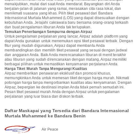
menakjubkan, mulai dari saat Anda mendarat. Bayangkan diri Anda
berjalan-jalan di jalanan yang ramai, merasakan cita rasa lokal, dan
menikmati suasana yang khas. Pilih tiket pesawat dari Bandara
Internasional Murtala Muhammed (LOS) yang dapat disesuaikan dengan
kebutuhan Anda. Jelajahi cakrawala baru bersama orang-orang terkasih
dan buat pengalaman liburan Anda tak terlupakan.
Temukan Penerbangan Sempurna dengan Airpaz
Untuk pengalaman perjalanan yang lancar, Airpaz adalah platform yang
dapat Anda gunakan untuk menemukan opsi tiket pesawat terbaik. Dengan
fitur yang mudah digunakan, Airpaz dapat membantu Anda
membandingkan dan memilih tiket pesawat yang sesuai dengan jadwal
dan anggaran Anda. Baik Anda merencanakan liburan di menit terakhir
atau liburan yang sudah direncanakan dengan matang, Airpaz memiliki
berbagai pilihan untuk memastikan kenyamanan perjalanan Anda.
Harga Tiket Murah Tanpa Mengurangi Kualitas
Airpaz memberikan penawaran eksklusif dan promosi khusus,
memungkinkan Anda untuk memesan tiket dengan harga murah. Nikmati
potongan harga tanpa mengorbankan kualitas atau kenyamanan. Dengan
Airpaz, bepergian ke destinasi impian Anda tidak pernah semudah ini.
Pesan tiket pesawat murah Anda dengan Airpaz untuk pengalaman
perjalanan yang luar biasa dan diskon terbaik.
Daftar Maskapai yang Tersedia dari Bandara Internasional
Murtala Muhammed ke Bandara Benin
Air Peace