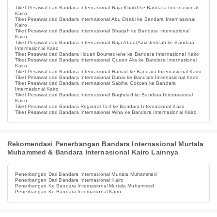
Tiket Pesawat dari Bandara Internasional Raja Khalid ke Bandara Internasional
Kairo
Tiket Pesawat dari Bandara Internasional Abu Dhabi ke Bandara Internasional
Kairo
Tiket Pesawat dari Bandara Internasional Sharjah ke Bandara Internasional
Kairo
Tiket Pesawat dari Bandara Internasional Raja Abdul Aziz Jeddah ke Bandara
Internasional Kairo
Tiket Pesawat dari Bandara Houari Boumediene ke Bandara Internasional Kairo
Tiket Pesawat dari Bandara Internasional Queen Alia ke Bandara Internasional
Kairo
Tiket Pesawat dari Bandara Internasional Hamad ke Bandara Internasional Kairo
Tiket Pesawat dari Bandara Internasional Dubai ke Bandara Internasional Kairo
Tiket Pesawat dari Bandara Internasional Sabiha Gokcen ke Bandara
Internasional Kairo
Tiket Pesawat dari Bandara Internasional Baghdad ke Bandara Internasional
Kairo
Tiket Pesawat dari Bandara Regional Ta'if ke Bandara Internasional Kairo
Tiket Pesawat dari Bandara Internasional Wina ke Bandara Internasional Kairo
Rekomendasi Penerbangan Bandara Internasional Murtala
Muhammed & Bandara Internasional Kairo Lainnya
Penerbangan Dari Bandara Internasional Murtala Muhammed
Penerbangan Dari Bandara Internasional Kairo
Penerbangan Ke Bandara Internasional Murtala Muhammed
Penerbangan Ke Bandara Internasional Kairo