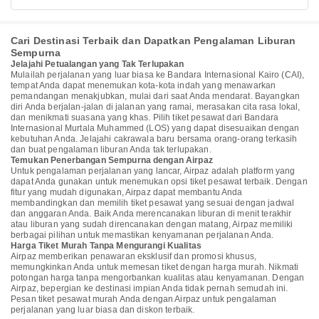
Cari Destinasi Terbaik dan Dapatkan Pengalaman Liburan
Sempurna
Jelajahi Petualangan yang Tak Terlupakan
Mulailah perjalanan yang luar biasa ke Bandara Internasional Kairo (CAI),
tempat Anda dapat menemukan kota-kota indah yang menawarkan
pemandangan menakjubkan, mulai dari saat Anda mendarat. Bayangkan
diri Anda berjalan-jalan di jalanan yang ramai, merasakan cita rasa lokal,
dan menikmati suasana yang khas. Pilih tiket pesawat dari Bandara
Internasional Murtala Muhammed (LOS) yang dapat disesuaikan dengan
kebutuhan Anda. Jelajahi cakrawala baru bersama orang-orang terkasih
dan buat pengalaman liburan Anda tak terlupakan.
Temukan Penerbangan Sempurna dengan Airpaz
Untuk pengalaman perjalanan yang lancar, Airpaz adalah platform yang
dapat Anda gunakan untuk menemukan opsi tiket pesawat terbaik. Dengan
fitur yang mudah digunakan, Airpaz dapat membantu Anda
membandingkan dan memilih tiket pesawat yang sesuai dengan jadwal
dan anggaran Anda. Baik Anda merencanakan liburan di menit terakhir
atau liburan yang sudah direncanakan dengan matang, Airpaz memiliki
berbagai pilihan untuk memastikan kenyamanan perjalanan Anda.
Harga Tiket Murah Tanpa Mengurangi Kualitas
Airpaz memberikan penawaran eksklusif dan promosi khusus,
memungkinkan Anda untuk memesan tiket dengan harga murah. Nikmati
potongan harga tanpa mengorbankan kualitas atau kenyamanan. Dengan
Airpaz, bepergian ke destinasi impian Anda tidak pernah semudah ini.
Pesan tiket pesawat murah Anda dengan Airpaz untuk pengalaman
perjalanan yang luar biasa dan diskon terbaik.