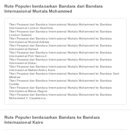
Rute Populer berdasarkan Bandara dari Bandara
Internasional Murtala Muhammed
Tiket Pesawat dari Bandara Internasional Murtala Muhammed ke Bandara
Internasional London Heathrow
Tiket Pesawat dari Bandara Internasional Murtala Muhammed ke Bandara
London Gatwick
Tiket Pesawat dari Bandara Internasional Murtala Muhammed ke Bandara
Internasional Nnamdi Azikiwe
Tiket Pesawat dari Bandara Internasional Murtala Muhammed ke Bandara
Internasional Hamad
Tiket Pesawat dari Bandara Internasional Murtala Muhammed ke Bandara
Internasional Port Harcourt
Tiket Pesawat dari Bandara Internasional Murtala Muhammed ke Bandara
Internasional Dubai
Tiket Pesawat dari Bandara Internasional Murtala Muhammed ke Bandara
Internasional Mallam Aminu Kano
Tiket Pesawat dari Bandara Internasional Murtala Muhammed ke Bandara Sam
Mbakwe
Tiket Pesawat dari Bandara Internasional Murtala Muhammed ke Bandara
Comilla
Tiket Pesawat dari Bandara Internasional Murtala Muhammed ke Bandara
Internasional Blaise Diagne
Tiket Pesawat dari Bandara Internasional Murtala Muhammed ke Bandara
Mohammed V Casablanca
Rute Populer berdasarkan Bandara ke Bandara
Internasional Kairo