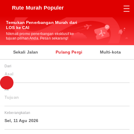
Rute Murah Populer
Temukan Penerbangan Murah dari
LOS ke CAI
Nikmati promo penerbangan eksklusif ke
tujuan pilihan Anda. Pesan sekarang!
Sekali Jalan
Pulang Pergi
Multi-kota
Dari
Asal
Ke
Tujuan
Keberangkatan
Sel, 11 Agu 2026