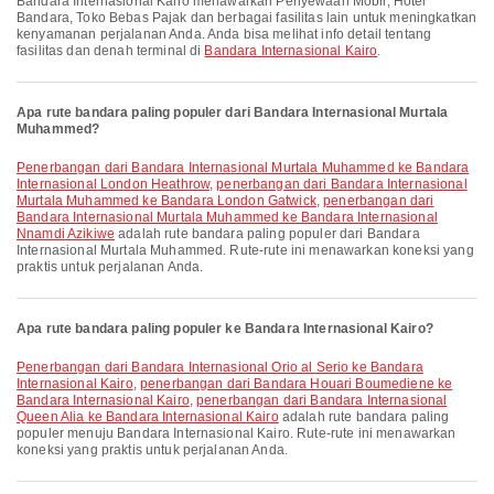
Bandara Internasional Kairo menawarkan Penyewaan Mobil, Hotel
Bandara, Toko Bebas Pajak dan berbagai fasilitas lain untuk meningkatkan
kenyamanan perjalanan Anda. Anda bisa melihat info detail tentang
fasilitas dan denah terminal di
Bandara Internasional Kairo
.
Apa rute bandara paling populer dari Bandara Internasional Murtala
Muhammed?
penerbangan dari Bandara Internasional Murtala Muhammed ke Bandara
Internasional London Heathrow
,
penerbangan dari Bandara Internasional
Murtala Muhammed ke Bandara London Gatwick
,
penerbangan dari
Bandara Internasional Murtala Muhammed ke Bandara Internasional
Nnamdi Azikiwe
adalah rute bandara paling populer dari Bandara
Internasional Murtala Muhammed. Rute-rute ini menawarkan koneksi yang
praktis untuk perjalanan Anda.
Apa rute bandara paling populer ke Bandara Internasional Kairo?
penerbangan dari Bandara Internasional Orio al Serio ke Bandara
Internasional Kairo
,
penerbangan dari Bandara Houari Boumediene ke
Bandara Internasional Kairo
,
penerbangan dari Bandara Internasional
Queen Alia ke Bandara Internasional Kairo
adalah rute bandara paling
populer menuju Bandara Internasional Kairo. Rute-rute ini menawarkan
koneksi yang praktis untuk perjalanan Anda.