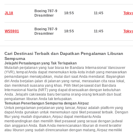
Boeing 787-9
JL18
18:55
11:45
Toky
Dreamliner
Boeing 787-9
WS5901
18:55
11:45
Toky
Dreamliner
Cari Destinasi Terbaik dan Dapatkan Pengalaman Liburan
Sempurna
Jelajahi Petualangan yang Tak Terlupakan
Mulailah perjalanan yang luar biasa ke Bandara Internasional Vancouver
(YVR), tempat Anda dapat menemukan kota-kota indah yang menawarkan
pemandangan menakjubkan, mulai dari saat Anda mendarat. Bayangkan
diri Anda berjalan-jalan di jalanan yang ramai, merasakan cita rasa lokal,
dan menikmati suasana yang khas. Pilih tiket pesawat dari Bandara
Internasional Narita (NRT) yang dapat disesuaikan dengan kebutuhan
Anda. Jelajahi cakrawala baru bersama orang-orang terkasih dan buat
pengalaman liburan Anda tak terlupakan.
Temukan Penerbangan Sempurna dengan Airpaz
Untuk pengalaman perjalanan yang lancar, Airpaz adalah platform yang
dapat Anda gunakan untuk menemukan opsi tiket pesawat terbaik. Dengan
fitur yang mudah digunakan, Airpaz dapat membantu Anda
membandingkan dan memilih tiket pesawat yang sesuai dengan jadwal
dan anggaran Anda. Baik Anda merencanakan liburan di menit terakhir
atau liburan yang sudah direncanakan dengan matang, Airpaz memiliki