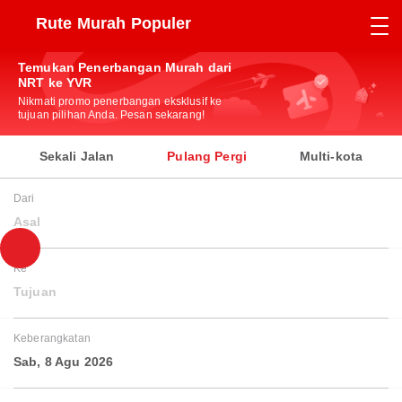
Rute Murah Populer
Temukan Penerbangan Murah dari
NRT ke YVR
Nikmati promo penerbangan eksklusif ke
tujuan pilihan Anda. Pesan sekarang!
Sekali Jalan
Pulang Pergi
Multi-kota
Dari
Asal
Ke
Tujuan
Keberangkatan
Sab, 8 Agu 2026