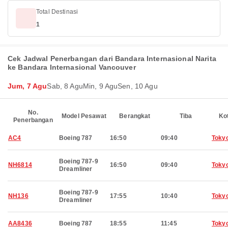
Total Destinasi
1
Cek Jadwal Penerbangan dari Bandara Internasional Narita
ke Bandara Internasional Vancouver
Jum, 7 Agu
Sab, 8 Agu
Min, 9 Agu
Sen, 10 Agu
No.
Model Pesawat
Berangkat
Tiba
Ko
Penerbangan
AC4
Boeing 787
16:50
09:40
Toky
Boeing 787-9
NH6814
16:50
09:40
Toky
Dreamliner
Boeing 787-9
NH136
17:55
10:40
Toky
Dreamliner
AA8436
Boeing 787
18:55
11:45
Toky