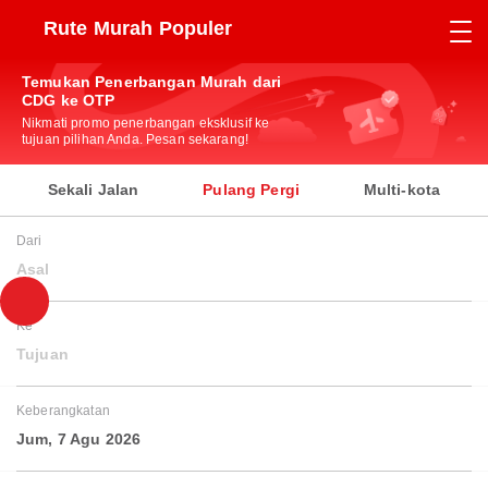
Rute Murah Populer
Temukan Penerbangan Murah dari
CDG ke OTP
Nikmati promo penerbangan eksklusif ke
tujuan pilihan Anda. Pesan sekarang!
Sekali Jalan
Pulang Pergi
Multi-kota
Dari
Asal
Ke
Tujuan
Keberangkatan
Jum, 7 Agu 2026