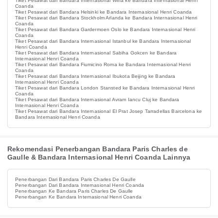
Tiket Pesawat dari Bandara Internasional Wina ke Bandara Internasional Henri
Coanda
Tiket Pesawat dari Bandara Helsinki ke Bandara Internasional Henri Coanda
Tiket Pesawat dari Bandara Stockholm Arlanda ke Bandara Internasional Henri
Coanda
Tiket Pesawat dari Bandara Gardermoen Oslo ke Bandara Internasional Henri
Coanda
Tiket Pesawat dari Bandara Internasional Istanbul ke Bandara Internasional
Henri Coanda
Tiket Pesawat dari Bandara Internasional Sabiha Gokcen ke Bandara
Internasional Henri Coanda
Tiket Pesawat dari Bandara Fiumicino Roma ke Bandara Internasional Henri
Coanda
Tiket Pesawat dari Bandara Internasional Ibukota Beijing ke Bandara
Internasional Henri Coanda
Tiket Pesawat dari Bandara London Stansted ke Bandara Internasional Henri
Coanda
Tiket Pesawat dari Bandara Internasional Avram Iancu Cluj ke Bandara
Internasional Henri Coanda
Tiket Pesawat dari Bandara Internasional El Prat Josep Tarradellas Barcelona ke
Bandara Internasional Henri Coanda
Rekomendasi Penerbangan Bandara Paris Charles de
Gaulle & Bandara Internasional Henri Coanda Lainnya
Penerbangan Dari Bandara Paris Charles De Gaulle
Penerbangan Dari Bandara Internasional Henri Coanda
Penerbangan Ke Bandara Paris Charles De Gaulle
Penerbangan Ke Bandara Internasional Henri Coanda