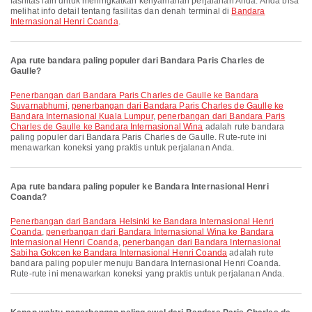
fasilitas lain untuk meningkatkan kenyamanan perjalanan Anda. Anda bisa
melihat info detail tentang fasilitas dan denah terminal di
Bandara
Internasional Henri Coanda
.
Apa rute bandara paling populer dari Bandara Paris Charles de
Gaulle?
penerbangan dari Bandara Paris Charles de Gaulle ke Bandara
Suvarnabhumi
,
penerbangan dari Bandara Paris Charles de Gaulle ke
Bandara Internasional Kuala Lumpur
,
penerbangan dari Bandara Paris
Charles de Gaulle ke Bandara Internasional Wina
adalah rute bandara
paling populer dari Bandara Paris Charles de Gaulle. Rute-rute ini
menawarkan koneksi yang praktis untuk perjalanan Anda.
Apa rute bandara paling populer ke Bandara Internasional Henri
Coanda?
penerbangan dari Bandara Helsinki ke Bandara Internasional Henri
Coanda
,
penerbangan dari Bandara Internasional Wina ke Bandara
Internasional Henri Coanda
,
penerbangan dari Bandara Internasional
Sabiha Gokcen ke Bandara Internasional Henri Coanda
adalah rute
bandara paling populer menuju Bandara Internasional Henri Coanda.
Rute-rute ini menawarkan koneksi yang praktis untuk perjalanan Anda.