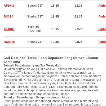
AF6639
Boeing 737
18:45
22:35
Paris
RO384
Boeing 737
18:45
22:35
Paris
AIRBUS
AF1088
19:35
23:25
Paris
A220-300
RO9386
Boeing 737
19:35
23:25
Paris
Cari Destinasi Terbaik dan Dapatkan Pengalaman Liburan
Sempurna
Jelajahi Petualangan yang Tak Terlupakan
Mulailah perjalanan yang luar biasa ke Bandara Internasional Henri
Coanda (OTP), tempat Anda dapat menemukan kota-kota indah yang
menawarkan pemandangan menakjubkan, mulai dari saat Anda mendarat.
Bayangkan diri Anda berjalan-jalan di jalanan yang ramai, merasakan cita
rasa lokal, dan menikmati suasana yang khas. Pilih tiket pesawat dari
Bandara Paris Charles de Gaulle (CDG) yang dapat disesuaikan dengan
kebutuhan Anda. Jelajahi cakrawala baru bersama orang-orang terkasih
dan buat pengalaman liburan Anda tak terlupakan.
Temukan Penerbangan Sempurna dengan Airpaz
Untuk pengalaman perjalanan yang lancar, Airpaz adalah platform yang
dapat Anda gunakan untuk menemukan opsi tiket pesawat terbaik. Dengan