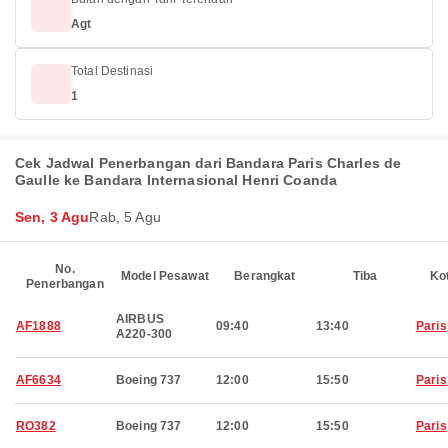
Agt
Total Destinasi
1
Cek Jadwal Penerbangan dari Bandara Paris Charles de
Gaulle ke Bandara Internasional Henri Coanda
Sen, 3 Agu
Rab, 5 Agu
No.
Model Pesawat
Berangkat
Tiba
Ko
Penerbangan
AIRBUS
AF1888
09:40
13:40
Paris
A220-300
AF6634
Boeing 737
12:00
15:50
Paris
RO382
Boeing 737
12:00
15:50
Paris