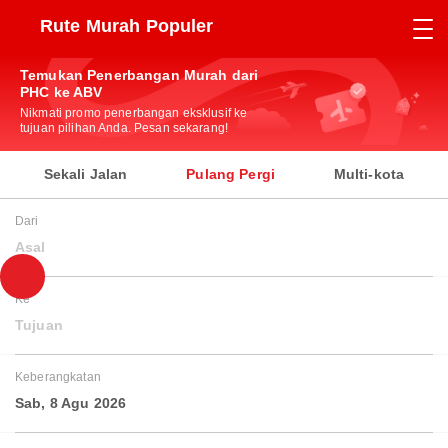
Rute Murah Populer
Temukan Penerbangan Murah dari
PHC ke ABV
Nikmati promo penerbangan eksklusif ke
tujuan pilihan Anda. Pesan sekarang!
Sekali Jalan
Pulang Pergi
Multi-kota
Dari
Asal
Ke
Tujuan
Keberangkatan
Sab, 8 Agu 2026