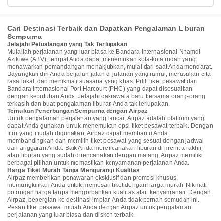
Cari Destinasi Terbaik dan Dapatkan Pengalaman Liburan
Sempurna
Jelajahi Petualangan yang Tak Terlupakan
Mulailah perjalanan yang luar biasa ke Bandara Internasional Nnamdi
Azikiwe (ABV), tempat Anda dapat menemukan kota-kota indah yang
menawarkan pemandangan menakjubkan, mulai dari saat Anda mendarat.
Bayangkan diri Anda berjalan-jalan di jalanan yang ramai, merasakan cita
rasa lokal, dan menikmati suasana yang khas. Pilih tiket pesawat dari
Bandara Internasional Port Harcourt (PHC) yang dapat disesuaikan
dengan kebutuhan Anda. Jelajahi cakrawala baru bersama orang-orang
terkasih dan buat pengalaman liburan Anda tak terlupakan.
Temukan Penerbangan Sempurna dengan Airpaz
Untuk pengalaman perjalanan yang lancar, Airpaz adalah platform yang
dapat Anda gunakan untuk menemukan opsi tiket pesawat terbaik. Dengan
fitur yang mudah digunakan, Airpaz dapat membantu Anda
membandingkan dan memilih tiket pesawat yang sesuai dengan jadwal
dan anggaran Anda. Baik Anda merencanakan liburan di menit terakhir
atau liburan yang sudah direncanakan dengan matang, Airpaz memiliki
berbagai pilihan untuk memastikan kenyamanan perjalanan Anda.
Harga Tiket Murah Tanpa Mengurangi Kualitas
Airpaz memberikan penawaran eksklusif dan promosi khusus,
memungkinkan Anda untuk memesan tiket dengan harga murah. Nikmati
potongan harga tanpa mengorbankan kualitas atau kenyamanan. Dengan
Airpaz, bepergian ke destinasi impian Anda tidak pernah semudah ini.
Pesan tiket pesawat murah Anda dengan Airpaz untuk pengalaman
perjalanan yang luar biasa dan diskon terbaik.