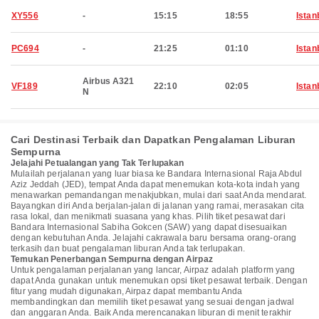
XY556
-
15:15
18:55
Istan
PC694
-
21:25
01:10
Istan
Airbus A321
VF189
22:10
02:05
Istan
N
Cari Destinasi Terbaik dan Dapatkan Pengalaman Liburan
Sempurna
Jelajahi Petualangan yang Tak Terlupakan
Mulailah perjalanan yang luar biasa ke Bandara Internasional Raja Abdul
Aziz Jeddah (JED), tempat Anda dapat menemukan kota-kota indah yang
menawarkan pemandangan menakjubkan, mulai dari saat Anda mendarat.
Bayangkan diri Anda berjalan-jalan di jalanan yang ramai, merasakan cita
rasa lokal, dan menikmati suasana yang khas. Pilih tiket pesawat dari
Bandara Internasional Sabiha Gokcen (SAW) yang dapat disesuaikan
dengan kebutuhan Anda. Jelajahi cakrawala baru bersama orang-orang
terkasih dan buat pengalaman liburan Anda tak terlupakan.
Temukan Penerbangan Sempurna dengan Airpaz
Untuk pengalaman perjalanan yang lancar, Airpaz adalah platform yang
dapat Anda gunakan untuk menemukan opsi tiket pesawat terbaik. Dengan
fitur yang mudah digunakan, Airpaz dapat membantu Anda
membandingkan dan memilih tiket pesawat yang sesuai dengan jadwal
dan anggaran Anda. Baik Anda merencanakan liburan di menit terakhir