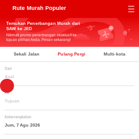
Rute Murah Populer
Temukan Penerbangan Murah dari
SAW ke JED
Nikmati promo penerbangan eksklusif ke
tujuan pilihan Anda. Pesan sekarang!
Sekali Jalan
Pulang Pergi
Multi-kota
Dari
Asal
Ke
Tujuan
Keberangkatan
Jum, 7 Agu 2026