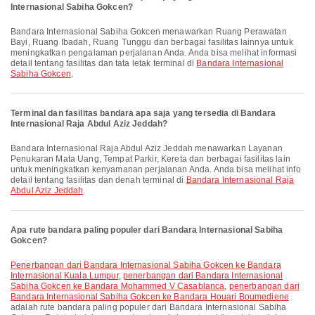
Internasional Sabiha Gokcen?
Bandara Internasional Sabiha Gokcen menawarkan Ruang Perawatan
Bayi, Ruang Ibadah, Ruang Tunggu dan berbagai fasilitas lainnya untuk
meningkatkan pengalaman perjalanan Anda. Anda bisa melihat informasi
detail tentang fasilitas dan tata letak terminal di
Bandara Internasional
Sabiha Gokcen
.
Terminal dan fasilitas bandara apa saja yang tersedia di Bandara
Internasional Raja Abdul Aziz Jeddah?
Bandara Internasional Raja Abdul Aziz Jeddah menawarkan Layanan
Penukaran Mata Uang, Tempat Parkir, Kereta dan berbagai fasilitas lain
untuk meningkatkan kenyamanan perjalanan Anda. Anda bisa melihat info
detail tentang fasilitas dan denah terminal di
Bandara Internasional Raja
Abdul Aziz Jeddah
.
Apa rute bandara paling populer dari Bandara Internasional Sabiha
Gokcen?
penerbangan dari Bandara Internasional Sabiha Gokcen ke Bandara
Internasional Kuala Lumpur
,
penerbangan dari Bandara Internasional
Sabiha Gokcen ke Bandara Mohammed V Casablanca
,
penerbangan dari
Bandara Internasional Sabiha Gokcen ke Bandara Houari Boumediene
adalah rute bandara paling populer dari Bandara Internasional Sabiha