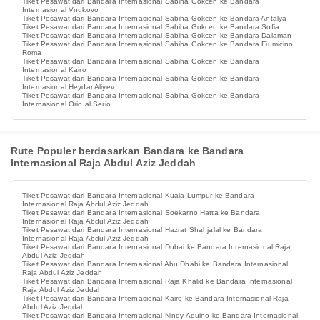
Tiket Pesawat dari Bandara Internasional Sabiha Gokcen ke Bandara
Internasional Vnukovo
Tiket Pesawat dari Bandara Internasional Sabiha Gokcen ke Bandara Antalya
Tiket Pesawat dari Bandara Internasional Sabiha Gokcen ke Bandara Sofia
Tiket Pesawat dari Bandara Internasional Sabiha Gokcen ke Bandara Dalaman
Tiket Pesawat dari Bandara Internasional Sabiha Gokcen ke Bandara Fiumicino
Roma
Tiket Pesawat dari Bandara Internasional Sabiha Gokcen ke Bandara
Internasional Kairo
Tiket Pesawat dari Bandara Internasional Sabiha Gokcen ke Bandara
Internasional Heydar Aliyev
Tiket Pesawat dari Bandara Internasional Sabiha Gokcen ke Bandara
Internasional Orio al Serio
Rute Populer berdasarkan Bandara ke Bandara
Internasional Raja Abdul Aziz Jeddah
Tiket Pesawat dari Bandara Internasional Kuala Lumpur ke Bandara
Internasional Raja Abdul Aziz Jeddah
Tiket Pesawat dari Bandara Internasional Soekarno Hatta ke Bandara
Internasional Raja Abdul Aziz Jeddah
Tiket Pesawat dari Bandara Internasional Hazrat Shahjalal ke Bandara
Internasional Raja Abdul Aziz Jeddah
Tiket Pesawat dari Bandara Internasional Dubai ke Bandara Internasional Raja
Abdul Aziz Jeddah
Tiket Pesawat dari Bandara Internasional Abu Dhabi ke Bandara Internasional
Raja Abdul Aziz Jeddah
Tiket Pesawat dari Bandara Internasional Raja Khalid ke Bandara Internasional
Raja Abdul Aziz Jeddah
Tiket Pesawat dari Bandara Internasional Kairo ke Bandara Internasional Raja
Abdul Aziz Jeddah
Tiket Pesawat dari Bandara Internasional Ninoy Aquino ke Bandara Internasional