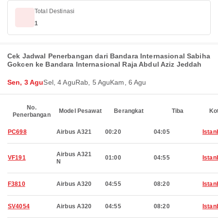
Total Destinasi
1
Cek Jadwal Penerbangan dari Bandara Internasional Sabiha
Gokcen ke Bandara Internasional Raja Abdul Aziz Jeddah
Sen, 3 Agu
Sel, 4 Agu
Rab, 5 Agu
Kam, 6 Agu
No.
Model Pesawat
Berangkat
Tiba
Ko
Penerbangan
PC698
Airbus A321
00:20
04:05
Istan
Airbus A321
VF191
01:00
04:55
Istan
N
F3810
Airbus A320
04:55
08:20
Istan
SV4054
Airbus A320
04:55
08:20
Istan