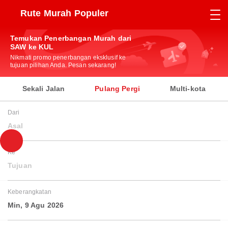
Rute Murah Populer
Temukan Penerbangan Murah dari
SAW ke KUL
Nikmati promo penerbangan eksklusif ke
tujuan pilihan Anda. Pesan sekarang!
Sekali Jalan
Pulang Pergi
Multi-kota
Dari
Asal
Ke
Tujuan
Keberangkatan
Min, 9 Agu 2026