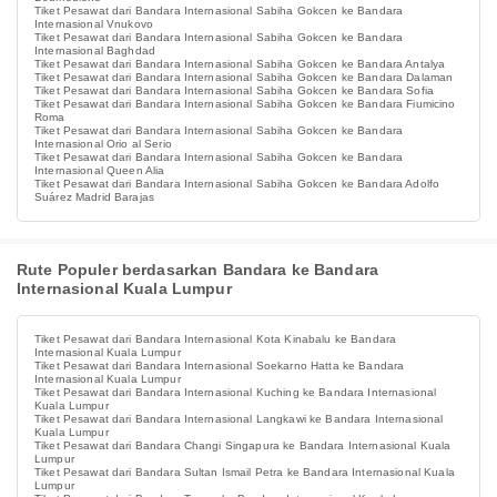
Tiket Pesawat dari Bandara Internasional Sabiha Gokcen ke Bandara
Internasional Vnukovo
Tiket Pesawat dari Bandara Internasional Sabiha Gokcen ke Bandara
Internasional Baghdad
Tiket Pesawat dari Bandara Internasional Sabiha Gokcen ke Bandara Antalya
Tiket Pesawat dari Bandara Internasional Sabiha Gokcen ke Bandara Dalaman
Tiket Pesawat dari Bandara Internasional Sabiha Gokcen ke Bandara Sofia
Tiket Pesawat dari Bandara Internasional Sabiha Gokcen ke Bandara Fiumicino
Roma
Tiket Pesawat dari Bandara Internasional Sabiha Gokcen ke Bandara
Internasional Orio al Serio
Tiket Pesawat dari Bandara Internasional Sabiha Gokcen ke Bandara
Internasional Queen Alia
Tiket Pesawat dari Bandara Internasional Sabiha Gokcen ke Bandara Adolfo
Suárez Madrid Barajas
Rute Populer berdasarkan Bandara ke Bandara
Internasional Kuala Lumpur
Tiket Pesawat dari Bandara Internasional Kota Kinabalu ke Bandara
Internasional Kuala Lumpur
Tiket Pesawat dari Bandara Internasional Soekarno Hatta ke Bandara
Internasional Kuala Lumpur
Tiket Pesawat dari Bandara Internasional Kuching ke Bandara Internasional
Kuala Lumpur
Tiket Pesawat dari Bandara Internasional Langkawi ke Bandara Internasional
Kuala Lumpur
Tiket Pesawat dari Bandara Changi Singapura ke Bandara Internasional Kuala
Lumpur
Tiket Pesawat dari Bandara Sultan Ismail Petra ke Bandara Internasional Kuala
Lumpur