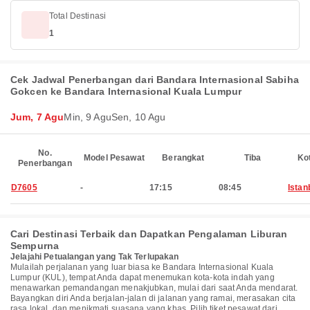
Total Destinasi
1
Cek Jadwal Penerbangan dari Bandara Internasional Sabiha
Gokcen ke Bandara Internasional Kuala Lumpur
Jum, 7 Agu
Min, 9 Agu
Sen, 10 Agu
No.
Model Pesawat
Berangkat
Tiba
Ko
Penerbangan
D7605
-
17:15
08:45
Istan
Cari Destinasi Terbaik dan Dapatkan Pengalaman Liburan
Sempurna
Jelajahi Petualangan yang Tak Terlupakan
Mulailah perjalanan yang luar biasa ke Bandara Internasional Kuala
Lumpur (KUL), tempat Anda dapat menemukan kota-kota indah yang
menawarkan pemandangan menakjubkan, mulai dari saat Anda mendarat.
Bayangkan diri Anda berjalan-jalan di jalanan yang ramai, merasakan cita
rasa lokal, dan menikmati suasana yang khas. Pilih tiket pesawat dari