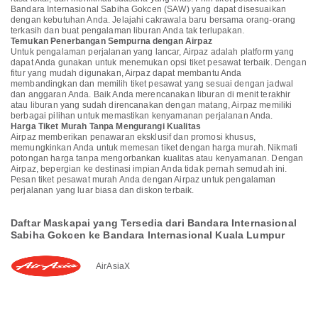
Bandara Internasional Sabiha Gokcen (SAW) yang dapat disesuaikan
dengan kebutuhan Anda. Jelajahi cakrawala baru bersama orang-orang
terkasih dan buat pengalaman liburan Anda tak terlupakan.
Temukan Penerbangan Sempurna dengan Airpaz
Untuk pengalaman perjalanan yang lancar, Airpaz adalah platform yang
dapat Anda gunakan untuk menemukan opsi tiket pesawat terbaik. Dengan
fitur yang mudah digunakan, Airpaz dapat membantu Anda
membandingkan dan memilih tiket pesawat yang sesuai dengan jadwal
dan anggaran Anda. Baik Anda merencanakan liburan di menit terakhir
atau liburan yang sudah direncanakan dengan matang, Airpaz memiliki
berbagai pilihan untuk memastikan kenyamanan perjalanan Anda.
Harga Tiket Murah Tanpa Mengurangi Kualitas
Airpaz memberikan penawaran eksklusif dan promosi khusus,
memungkinkan Anda untuk memesan tiket dengan harga murah. Nikmati
potongan harga tanpa mengorbankan kualitas atau kenyamanan. Dengan
Airpaz, bepergian ke destinasi impian Anda tidak pernah semudah ini.
Pesan tiket pesawat murah Anda dengan Airpaz untuk pengalaman
perjalanan yang luar biasa dan diskon terbaik.
Daftar Maskapai yang Tersedia dari Bandara Internasional
Sabiha Gokcen ke Bandara Internasional Kuala Lumpur
AirAsiaX