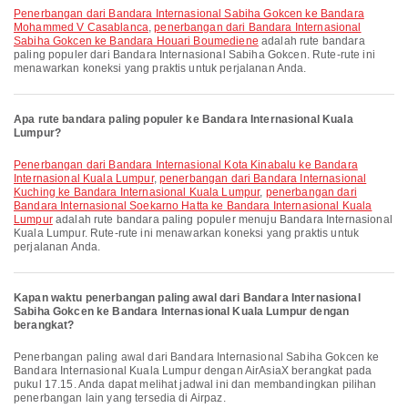
penerbangan dari Bandara Internasional Sabiha Gokcen ke Bandara
Mohammed V Casablanca
,
penerbangan dari Bandara Internasional
Sabiha Gokcen ke Bandara Houari Boumediene
adalah rute bandara
paling populer dari Bandara Internasional Sabiha Gokcen. Rute-rute ini
menawarkan koneksi yang praktis untuk perjalanan Anda.
Apa rute bandara paling populer ke Bandara Internasional Kuala
Lumpur?
penerbangan dari Bandara Internasional Kota Kinabalu ke Bandara
Internasional Kuala Lumpur
,
penerbangan dari Bandara Internasional
Kuching ke Bandara Internasional Kuala Lumpur
,
penerbangan dari
Bandara Internasional Soekarno Hatta ke Bandara Internasional Kuala
Lumpur
adalah rute bandara paling populer menuju Bandara Internasional
Kuala Lumpur. Rute-rute ini menawarkan koneksi yang praktis untuk
perjalanan Anda.
Kapan waktu penerbangan paling awal dari Bandara Internasional
Sabiha Gokcen ke Bandara Internasional Kuala Lumpur dengan
berangkat?
Penerbangan paling awal dari Bandara Internasional Sabiha Gokcen ke
Bandara Internasional Kuala Lumpur dengan AirAsiaX berangkat pada
pukul 17.15. Anda dapat melihat jadwal ini dan membandingkan pilihan
penerbangan lain yang tersedia di Airpaz.