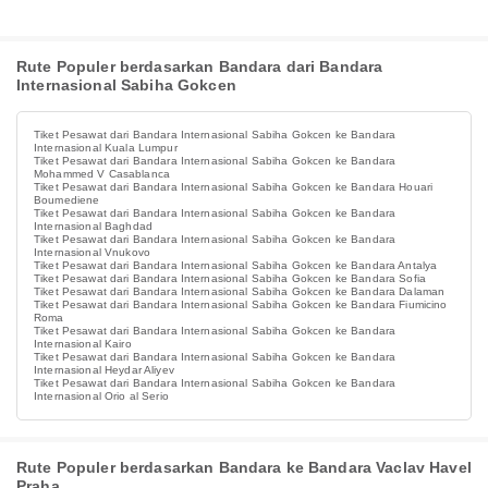
Rute Populer berdasarkan Bandara dari Bandara
Internasional Sabiha Gokcen
Tiket Pesawat dari Bandara Internasional Sabiha Gokcen ke Bandara
Internasional Kuala Lumpur
Tiket Pesawat dari Bandara Internasional Sabiha Gokcen ke Bandara
Mohammed V Casablanca
Tiket Pesawat dari Bandara Internasional Sabiha Gokcen ke Bandara Houari
Boumediene
Tiket Pesawat dari Bandara Internasional Sabiha Gokcen ke Bandara
Internasional Baghdad
Tiket Pesawat dari Bandara Internasional Sabiha Gokcen ke Bandara
Internasional Vnukovo
Tiket Pesawat dari Bandara Internasional Sabiha Gokcen ke Bandara Antalya
Tiket Pesawat dari Bandara Internasional Sabiha Gokcen ke Bandara Sofia
Tiket Pesawat dari Bandara Internasional Sabiha Gokcen ke Bandara Dalaman
Tiket Pesawat dari Bandara Internasional Sabiha Gokcen ke Bandara Fiumicino
Roma
Tiket Pesawat dari Bandara Internasional Sabiha Gokcen ke Bandara
Internasional Kairo
Tiket Pesawat dari Bandara Internasional Sabiha Gokcen ke Bandara
Internasional Heydar Aliyev
Tiket Pesawat dari Bandara Internasional Sabiha Gokcen ke Bandara
Internasional Orio al Serio
Rute Populer berdasarkan Bandara ke Bandara Vaclav Havel
Praha