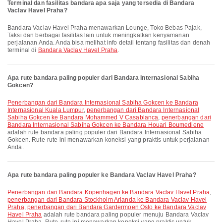
Terminal dan fasilitas bandara apa saja yang tersedia di Bandara
Vaclav Havel Praha?
Bandara Vaclav Havel Praha menawarkan Lounge, Toko Bebas Pajak,
Taksi dan berbagai fasilitas lain untuk meningkatkan kenyamanan
perjalanan Anda. Anda bisa melihat info detail tentang fasilitas dan denah
terminal di
Bandara Vaclav Havel Praha
.
Apa rute bandara paling populer dari Bandara Internasional Sabiha
Gokcen?
penerbangan dari Bandara Internasional Sabiha Gokcen ke Bandara
Internasional Kuala Lumpur
,
penerbangan dari Bandara Internasional
Sabiha Gokcen ke Bandara Mohammed V Casablanca
,
penerbangan dari
Bandara Internasional Sabiha Gokcen ke Bandara Houari Boumediene
adalah rute bandara paling populer dari Bandara Internasional Sabiha
Gokcen. Rute-rute ini menawarkan koneksi yang praktis untuk perjalanan
Anda.
Apa rute bandara paling populer ke Bandara Vaclav Havel Praha?
penerbangan dari Bandara Kopenhagen ke Bandara Vaclav Havel Praha
,
penerbangan dari Bandara Stockholm Arlanda ke Bandara Vaclav Havel
Praha
,
penerbangan dari Bandara Gardermoen Oslo ke Bandara Vaclav
Havel Praha
adalah rute bandara paling populer menuju Bandara Vaclav