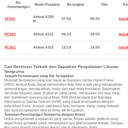
No.
Model Pesawat
Berangkat
Tiba
Ko
Penerbangan
Airbus A320
VF335
07:55
09:35
Istan
N
PC303
Airbus A321
09:15
10:55
Istan
PC301
Airbus A321
13:10
14:50
Istan
Cari Destinasi Terbaik dan Dapatkan Pengalaman Liburan
Sempurna
Jelajahi Petualangan yang Tak Terlupakan
Mulailah perjalanan yang luar biasa ke Bandara Vaclav Havel Praha
(PRG), tempat Anda dapat menemukan kota-kota indah yang menawarkan
pemandangan menakjubkan, mulai dari saat Anda mendarat. Bayangkan
diri Anda berjalan-jalan di jalanan yang ramai, merasakan cita rasa lokal,
dan menikmati suasana yang khas. Pilih tiket pesawat dari Bandara
Internasional Sabiha Gokcen (SAW) yang dapat disesuaikan dengan
kebutuhan Anda. Jelajahi cakrawala baru bersama orang-orang terkasih
dan buat pengalaman liburan Anda tak terlupakan.
Temukan Penerbangan Sempurna dengan Airpaz
Untuk pengalaman perjalanan yang lancar, Airpaz adalah platform yang
dapat Anda gunakan untuk menemukan opsi tiket pesawat terbaik. Dengan
fitur yang mudah digunakan, Airpaz dapat membantu Anda