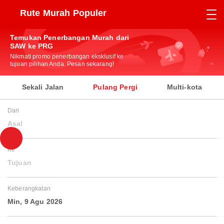
Rute Murah Populer
Temukan Penerbangan Murah dari
SAW ke PRG
Nikmati promo penerbangan eksklusif ke
tujuan pilihan Anda. Pesan sekarang!
Sekali Jalan
Pulang Pergi
Multi-kota
Dari
Asal
Ke
Tujuan
Keberangkatan
Min, 9 Agu 2026