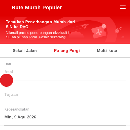
Rute Murah Populer
Temukan Penerbangan Murah dari
SIN ke DVO
Nikmati promo penerbangan eksklusif ke
tujuan pilihan Anda. Pesan sekarang!
Sekali Jalan
Pulang Pergi
Multi-kota
Dari
Asal
Ke
Tujuan
Keberangkatan
Min, 9 Agu 2026