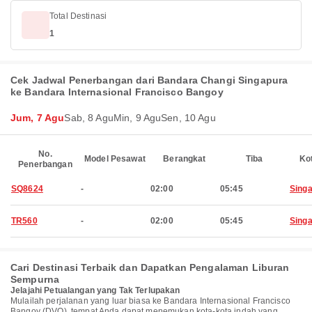
Total Destinasi
1
Cek Jadwal Penerbangan dari Bandara Changi Singapura
ke Bandara Internasional Francisco Bangoy
Jum, 7 Agu
Sab, 8 Agu
Min, 9 Agu
Sen, 10 Agu
No.
Model Pesawat
Berangkat
Tiba
Ko
Penerbangan
SQ8624
-
02:00
05:45
Sing
TR560
-
02:00
05:45
Sing
Cari Destinasi Terbaik dan Dapatkan Pengalaman Liburan
Sempurna
Jelajahi Petualangan yang Tak Terlupakan
Mulailah perjalanan yang luar biasa ke Bandara Internasional Francisco
Bangoy (DVO), tempat Anda dapat menemukan kota-kota indah yang