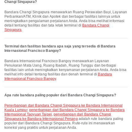
Changi Singapura?
Bandara Changi Singapura menawarkan Ruang Perawatan Bayi, Layanan
Perbankan/ATM, Klinik dan Apotek dan berbagai fasilitas lainnya untuk
meningkatkan pengalaman perjalanan Anda. Anda bisa melihat informasi
detail tentang fasilitas dan tata letak terminal di
Bandara Changi
Singapura
.
Terminal dan fasilitas bandara apa saja yang tersedia di Bandara
Internasional Francisco Bangoy?
Bandara Internasional Francisco Bangoy menawarkan Layanan
Penukaran Mata Uang, Ruang Ibadah, Ruang Tunggu dan berbagai
fasilitas lain untuk meningkatkan kenyamanan perjalanan Anda. Anda bisa
melihat info detail tentang fasilitas dan denah terminal di
Bandara
Internasional Francisco Bangoy
.
Apa rute bandara paling populer dari Bandara Changi Singapura?
penerbangan dari Bandara Changi Singapura ke Bandara Internasional
Kuala Lumpur
,
penerbangan dari Bandara Changi Singapura ke Bandara
Internasional Taoyuan Taipei
,
penerbangan dari Bandara Changi
Singapura ke Bandara Internasional Penang
adalah rute bandara paling
populer dari Bandara Changi Singapura. Rute-rute ini menawarkan
koneksi yang praktis untuk perjalanan Anda.