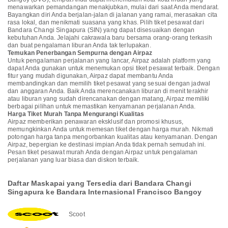
menawarkan pemandangan menakjubkan, mulai dari saat Anda mendarat.
Bayangkan diri Anda berjalan-jalan di jalanan yang ramai, merasakan cita
rasa lokal, dan menikmati suasana yang khas. Pilih tiket pesawat dari
Bandara Changi Singapura (SIN) yang dapat disesuaikan dengan
kebutuhan Anda. Jelajahi cakrawala baru bersama orang-orang terkasih
dan buat pengalaman liburan Anda tak terlupakan.
Temukan Penerbangan Sempurna dengan Airpaz
Untuk pengalaman perjalanan yang lancar, Airpaz adalah platform yang
dapat Anda gunakan untuk menemukan opsi tiket pesawat terbaik. Dengan
fitur yang mudah digunakan, Airpaz dapat membantu Anda
membandingkan dan memilih tiket pesawat yang sesuai dengan jadwal
dan anggaran Anda. Baik Anda merencanakan liburan di menit terakhir
atau liburan yang sudah direncanakan dengan matang, Airpaz memiliki
berbagai pilihan untuk memastikan kenyamanan perjalanan Anda.
Harga Tiket Murah Tanpa Mengurangi Kualitas
Airpaz memberikan penawaran eksklusif dan promosi khusus,
memungkinkan Anda untuk memesan tiket dengan harga murah. Nikmati
potongan harga tanpa mengorbankan kualitas atau kenyamanan. Dengan
Airpaz, bepergian ke destinasi impian Anda tidak pernah semudah ini.
Pesan tiket pesawat murah Anda dengan Airpaz untuk pengalaman
perjalanan yang luar biasa dan diskon terbaik.
Daftar Maskapai yang Tersedia dari Bandara Changi
Singapura ke Bandara Internasional Francisco Bangoy
Scoot