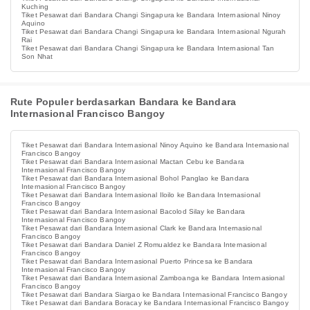
Kuching
Tiket Pesawat dari Bandara Changi Singapura ke Bandara Internasional Ninoy
Aquino
Tiket Pesawat dari Bandara Changi Singapura ke Bandara Internasional Ngurah
Rai
Tiket Pesawat dari Bandara Changi Singapura ke Bandara Internasional Tan
Son Nhat
Rute Populer berdasarkan Bandara ke Bandara
Internasional Francisco Bangoy
Tiket Pesawat dari Bandara Internasional Ninoy Aquino ke Bandara Internasional
Francisco Bangoy
Tiket Pesawat dari Bandara Internasional Mactan Cebu ke Bandara
Internasional Francisco Bangoy
Tiket Pesawat dari Bandara Internasional Bohol Panglao ke Bandara
Internasional Francisco Bangoy
Tiket Pesawat dari Bandara Internasional Iloilo ke Bandara Internasional
Francisco Bangoy
Tiket Pesawat dari Bandara Internasional Bacolod Silay ke Bandara
Internasional Francisco Bangoy
Tiket Pesawat dari Bandara Internasional Clark ke Bandara Internasional
Francisco Bangoy
Tiket Pesawat dari Bandara Daniel Z Romualdez ke Bandara Internasional
Francisco Bangoy
Tiket Pesawat dari Bandara Internasional Puerto Princesa ke Bandara
Internasional Francisco Bangoy
Tiket Pesawat dari Bandara Internasional Zamboanga ke Bandara Internasional
Francisco Bangoy
Tiket Pesawat dari Bandara Siargao ke Bandara Internasional Francisco Bangoy
Tiket Pesawat dari Bandara Boracay ke Bandara Internasional Francisco Bangoy