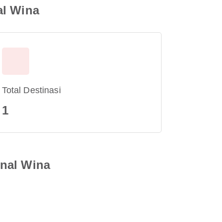
al Wina
Total Destinasi
1
onal Wina