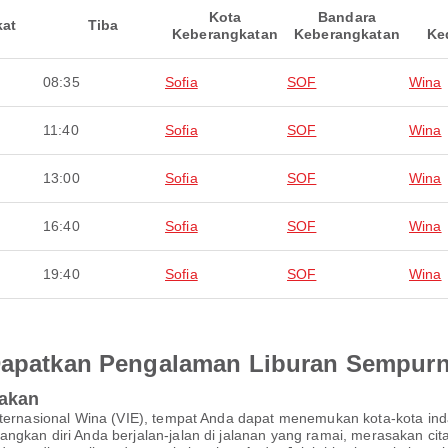
Kota
Bandara
kat
Tiba
Keberangkatan
Keberangkatan
Ke
08:35
Sofia
SOF
Wina
11:40
Sofia
SOF
Wina
13:00
Sofia
SOF
Wina
16:40
Sofia
SOF
Wina
19:40
Sofia
SOF
Wina
 Dapatkan Pengalaman Liburan Sempur
pakan
 Internasional Wina (VIE), tempat Anda dapat menemukan kota-kota
ngkan diri Anda berjalan-jalan di jalanan yang ramai, merasakan cit