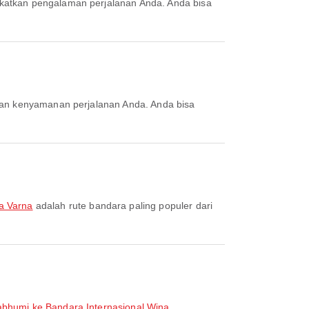
a Varna
adalah rute bandara paling populer dari
bhumi ke Bandara Internasional Wina
,