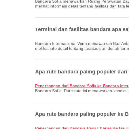
Bandara Sofia menawarkan Ruang Perawatan Bayi, Lounge, Ruang Ibadah dan berbagai fasilitas lainnya untuk meningkatkan pengalaman perjalanan Anda. Anda bisa
melihat informasi detail tentang fasilitas dan tata l
Terminal dan fasilitas bandara apa s
Bandara Internasional Wina menawarkan Bus Antar-Jemput, Taksi, Lounge dan berbagai fasilitas lain untuk meningkatkan kenyamanan perjalanan Anda. Anda bisa
melihat info detail tentang fasilitas dan denah term
Apa rute bandara paling populer dari
penerbangan dari Bandara Sofia ke Bandara Inte
Bandara Sofia. Rute-rute ini menawarkan koneksi 
Apa rute bandara paling populer ke 
penerbangan dari Bandara Paris Charles de Gaul