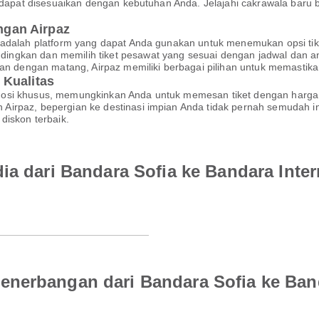
g dapat disesuaikan dengan kebutuhan Anda. Jelajahi cakrawala baru
gan Airpaz
 adalah platform yang dapat Anda gunakan untuk menemukan opsi tik
ngkan dan memilih tiket pesawat yang sesuai dengan jadwal dan a
akan dengan matang, Airpaz memiliki berbagai pilihan untuk memasti
 Kualitas
mosi khusus, memungkinkan Anda untuk memesan tiket dengan harga
irpaz, bepergian ke destinasi impian Anda tidak pernah semudah in
diskon terbaik.
ia dari Bandara Sofia ke Bandara Inte
nerbangan dari Bandara Sofia ke Band