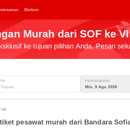
emesanan
Diskon
gan Murah dari SOF ke V
klusif ke tujuan pilihan Anda. Pesan sek
Ke
Keberangkatan
Min, 9 Agu 2026
T+0
iket pesawat murah dari Bandara Sofia