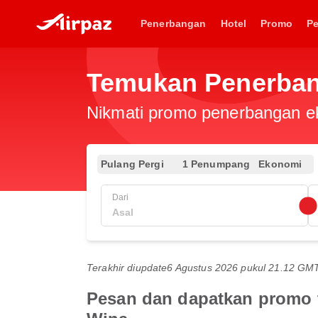
Penerbangan
Hotel
Promo
P
Temukan Penerban
Nikmati promo penerbangan eks
Pulang Pergi
1 Penumpang
Ekonomi
Dari
Terakhir diupdate
6 Agustus 2026 pukul 21.12 GM
Pesan dan dapatkan promo t