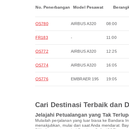
No. Penerbangan
Model Pesawat
Berang
OS780
AIRBUS A320
08:00
FR183
-
11:00
OS772
AIRBUS A320
12:25
OS774
AIRBUS A320
16:05
OS776
EMBRAER 195
19:05
Cari Destinasi Terbaik dan
Jelajahi Petualangan yang Tak Terlu
Mulailah perjalanan yang luar biasa ke Bandara
menakjubkan, mulai dari saat Anda mendarat. Baya