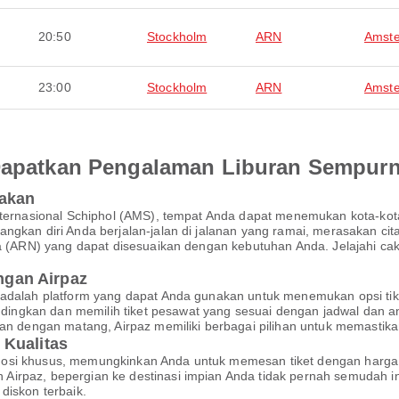
20:50
Stockholm
ARN
Amst
23:00
Stockholm
ARN
Amst
 Dapatkan Pengalaman Liburan Sempur
pakan
 Internasional Schiphol (AMS), tempat Anda dapat menemukan kota-
ngkan diri Anda berjalan-jalan di jalanan yang ramai, merasakan cit
nda (ARN) yang dapat disesuaikan dengan kebutuhan Anda. Jelajahi c
gan Airpaz
 adalah platform yang dapat Anda gunakan untuk menemukan opsi tik
ngkan dan memilih tiket pesawat yang sesuai dengan jadwal dan a
akan dengan matang, Airpaz memiliki berbagai pilihan untuk memasti
 Kualitas
mosi khusus, memungkinkan Anda untuk memesan tiket dengan harga
irpaz, bepergian ke destinasi impian Anda tidak pernah semudah in
diskon terbaik.