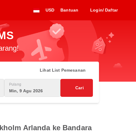
USD
Bantuan
Login/ Daftar
AMS
arang!
Lihat List Pemesanan
Pulang
Cari
Min, 9 Agu 2026
ckholm Arlanda ke Bandara