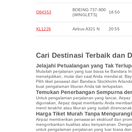
BOEING 737-800
D84353
18:50
(WINGLETS)
KL1226
Airbus A321 N
20:55
Cari Destinasi Terbaik dan
Jelajahi Petualangan yang Tak Terlu
Mulailah perjalanan yang luar biasa ke Bandara
menakjubkan, mulai dari saat Anda mendarat. Baya
Pilih tiket pesawat dari Bandara Stockholm Arla
buat pengalaman liburan Anda tak terlupakan.
Temukan Penerbangan Sempurna den
Untuk pengalaman perjalanan yang lancar, Airpaz
digunakan, Airpaz dapat membantu Anda membandi
menit terakhir atau liburan yang sudah direncan
Harga Tiket Murah Tanpa Mengurangi
Airpaz memberikan penawaran eksklusif dan pro
mengorbankan kualitas atau kenyamanan. Dengan A
untuk pengalaman perjalanan yang luar biasa dan 