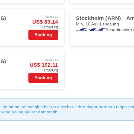
Mulai dari
S)
Stockholm (ARN)
Am
US$ 83.14
Min, 16 Agu
Langsung
Harga/Org
Scandinavian A
Booking
Mulai dari
S)
US$ 102.11
Harga/Org
Booking
di halaman ini mungkin belum diperbarui dan dapat berubah tanpa 
ang paling akurat dan terkini.