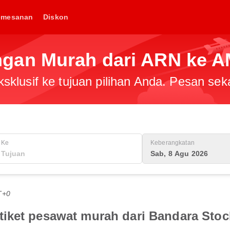
emesanan
Diskon
gan Murah dari ARN ke 
klusif ke tujuan pilihan Anda. Pesan sek
Ke
Keberangkatan
Sab, 8 Agu 2026
T+0
iket pesawat murah dari Bandara Sto