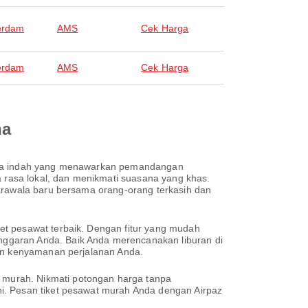
erdam
AMS
Cek Harga
erdam
AMS
Cek Harga
na
kota indah yang menawarkan pemandangan
a rasa lokal, dan menikmati suasana yang khas.
akrawala baru bersama orang-orang terkasih dan
et pesawat terbaik. Dengan fitur yang mudah
nggaran Anda. Baik Anda merencanakan liburan di
kan kenyamanan perjalanan Anda.
 murah. Nikmati potongan harga tanpa
i. Pesan tiket pesawat murah Anda dengan Airpaz