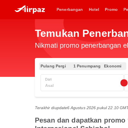
Penerbangan
Hotel
Promo
P
Temukan Penerban
Nikmati promo penerbangan eks
Pulang Pergi
1 Penumpang
Ekonomi
Dari
Terakhir diupdate
6 Agustus 2026 pukul 22.10 GM
Pesan dan dapatkan promo t