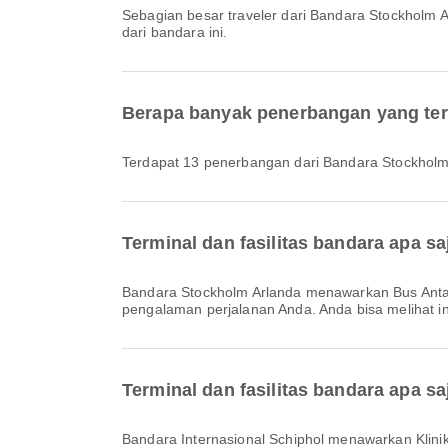
Sebagian besar traveler dari Bandara Stockholm
dari bandara ini.
Berapa banyak penerbangan yang ters
Terdapat 13 penerbangan dari Bandara Stockholm 
Terminal dan fasilitas bandara apa s
Bandara Stockholm Arlanda menawarkan Bus Antar-Jemput, Makan malam, Layanan Penukaran Mata Uang dan berbagai fasilitas lainnya untuk meningkatkan
pengalaman perjalanan Anda. Anda bisa melihat info
Terminal dan fasilitas bandara apa sa
Bandara Internasional Schiphol menawarkan Klinik dan Apotek, Toko Bebas Pajak, Makan malam dan berbagai fasilitas lain untuk meningkatkan kenyamanan perjalanan