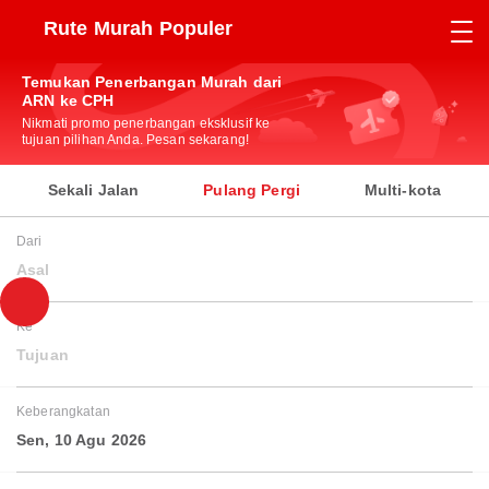
Rute Murah Populer
Temukan Penerbangan Murah dari
ARN ke CPH
Nikmati promo penerbangan eksklusif ke
tujuan pilihan Anda. Pesan sekarang!
Sekali Jalan
Pulang Pergi
Multi-kota
Dari
Asal
Ke
Tujuan
Keberangkatan
Sen, 10 Agu 2026