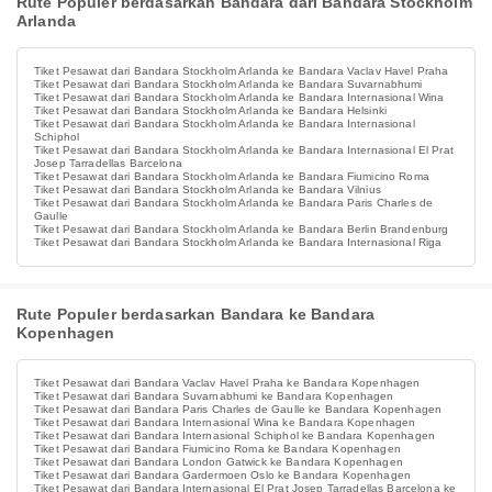
Rute Populer berdasarkan Bandara dari Bandara Stockholm
Arlanda
Tiket Pesawat dari Bandara Stockholm Arlanda ke Bandara Vaclav Havel Praha
Tiket Pesawat dari Bandara Stockholm Arlanda ke Bandara Suvarnabhumi
Tiket Pesawat dari Bandara Stockholm Arlanda ke Bandara Internasional Wina
Tiket Pesawat dari Bandara Stockholm Arlanda ke Bandara Helsinki
Tiket Pesawat dari Bandara Stockholm Arlanda ke Bandara Internasional
Schiphol
Tiket Pesawat dari Bandara Stockholm Arlanda ke Bandara Internasional El Prat
Josep Tarradellas Barcelona
Tiket Pesawat dari Bandara Stockholm Arlanda ke Bandara Fiumicino Roma
Tiket Pesawat dari Bandara Stockholm Arlanda ke Bandara Vilnius
Tiket Pesawat dari Bandara Stockholm Arlanda ke Bandara Paris Charles de
Gaulle
Tiket Pesawat dari Bandara Stockholm Arlanda ke Bandara Berlin Brandenburg
Tiket Pesawat dari Bandara Stockholm Arlanda ke Bandara Internasional Riga
Rute Populer berdasarkan Bandara ke Bandara
Kopenhagen
Tiket Pesawat dari Bandara Vaclav Havel Praha ke Bandara Kopenhagen
Tiket Pesawat dari Bandara Suvarnabhumi ke Bandara Kopenhagen
Tiket Pesawat dari Bandara Paris Charles de Gaulle ke Bandara Kopenhagen
Tiket Pesawat dari Bandara Internasional Wina ke Bandara Kopenhagen
Tiket Pesawat dari Bandara Internasional Schiphol ke Bandara Kopenhagen
Tiket Pesawat dari Bandara Fiumicino Roma ke Bandara Kopenhagen
Tiket Pesawat dari Bandara London Gatwick ke Bandara Kopenhagen
Tiket Pesawat dari Bandara Gardermoen Oslo ke Bandara Kopenhagen
Tiket Pesawat dari Bandara Internasional El Prat Josep Tarradellas Barcelona ke