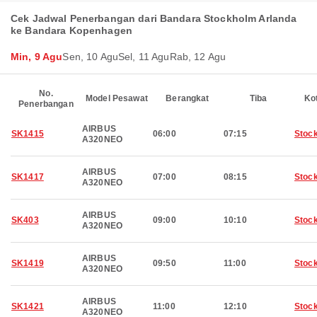
Cek Jadwal Penerbangan dari Bandara Stockholm Arlanda
ke Bandara Kopenhagen
Min, 9 Agu
Sen, 10 Agu
Sel, 11 Agu
Rab, 12 Agu
No.
Model Pesawat
Berangkat
Tiba
Ko
Penerbangan
AIRBUS
SK1415
06:00
07:15
Stoc
A320NEO
AIRBUS
SK1417
07:00
08:15
Stoc
A320NEO
AIRBUS
SK403
09:00
10:10
Stoc
A320NEO
AIRBUS
SK1419
09:50
11:00
Stoc
A320NEO
AIRBUS
SK1421
11:00
12:10
Stoc
A320NEO