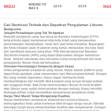
BOEING 737
D83213
22:15
23:25
Stoc
MAX 8
Cari Destinasi Terbaik dan Dapatkan Pengalaman Liburan
Sempurna
Jelajahi Petualangan yang Tak Terlupakan
Mulailah perjalanan yang luar biasa ke Bandara Kopenhagen (CPH),
tempat Anda dapat menemukan kota-kota indah yang menawarkan
pemandangan menakjubkan, mulai dari saat Anda mendarat. Bayangkan
diri Anda berjalan-jalan di jalanan yang ramai, merasakan cita rasa lokal,
dan menikmati suasana yang khas. Pilih tiket pesawat dari Bandara
Stockholm Arlanda (ARN) yang dapat disesuaikan dengan kebutuhan
Anda. Jelajahi cakrawala baru bersama orang-orang terkasih dan buat
pengalaman liburan Anda tak terlupakan.
Temukan Penerbangan Sempurna dengan Airpaz
Untuk pengalaman perjalanan yang lancar, Airpaz adalah platform yang
dapat Anda gunakan untuk menemukan opsi tiket pesawat terbaik. Dengan
fitur yang mudah digunakan, Airpaz dapat membantu Anda
membandingkan dan memilih tiket pesawat yang sesuai dengan jadwal
dan anggaran Anda. Baik Anda merencanakan liburan di menit terakhir
atau liburan yang sudah direncanakan dengan matang, Airpaz memiliki
berbagai pilihan untuk memastikan kenyamanan perjalanan Anda.
Harga Tiket Murah Tanpa Mengurangi Kualitas
Airpaz memberikan penawaran eksklusif dan promosi khusus,
memungkinkan Anda untuk memesan tiket dengan harga murah. Nikmati
potongan harga tanpa mengorbankan kualitas atau kenyamanan. Dengan