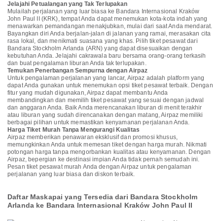
Jelajahi Petualangan yang Tak Terlupakan
Mulailah perjalanan yang luar biasa ke Bandara Internasional Kraków
John Paul II (KRK), tempat Anda dapat menemukan kota-kota indah yang
menawarkan pemandangan menakjubkan, mulai dari saat Anda mendarat.
Bayangkan diri Anda berjalan-jalan di jalanan yang ramai, merasakan cita
rasa lokal, dan menikmati suasana yang khas. Pilih tiket pesawat dari
Bandara Stockholm Arlanda (ARN) yang dapat disesuaikan dengan
kebutuhan Anda. Jelajahi cakrawala baru bersama orang-orang terkasih
dan buat pengalaman liburan Anda tak terlupakan.
Temukan Penerbangan Sempurna dengan Airpaz
Untuk pengalaman perjalanan yang lancar, Airpaz adalah platform yang
dapat Anda gunakan untuk menemukan opsi tiket pesawat terbaik. Dengan
fitur yang mudah digunakan, Airpaz dapat membantu Anda
membandingkan dan memilih tiket pesawat yang sesuai dengan jadwal
dan anggaran Anda. Baik Anda merencanakan liburan di menit terakhir
atau liburan yang sudah direncanakan dengan matang, Airpaz memiliki
berbagai pilihan untuk memastikan kenyamanan perjalanan Anda.
Harga Tiket Murah Tanpa Mengurangi Kualitas
Airpaz memberikan penawaran eksklusif dan promosi khusus,
memungkinkan Anda untuk memesan tiket dengan harga murah. Nikmati
potongan harga tanpa mengorbankan kualitas atau kenyamanan. Dengan
Airpaz, bepergian ke destinasi impian Anda tidak pernah semudah ini.
Pesan tiket pesawat murah Anda dengan Airpaz untuk pengalaman
perjalanan yang luar biasa dan diskon terbaik.
Daftar Maskapai yang Tersedia dari Bandara Stockholm
Arlanda ke Bandara Internasional Kraków John Paul II