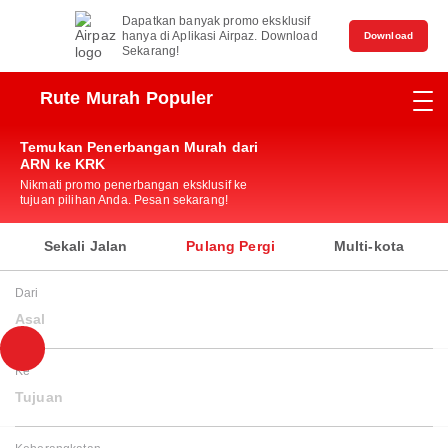
Dapatkan banyak promo eksklusif
hanya di Aplikasi Airpaz. Download
Download
Sekarang!
Rute Murah Populer
Temukan Penerbangan Murah dari
ARN ke KRK
Nikmati promo penerbangan eksklusif ke
tujuan pilihan Anda. Pesan sekarang!
Sekali Jalan
Pulang Pergi
Multi-kota
Dari
Asal
Ke
Tujuan