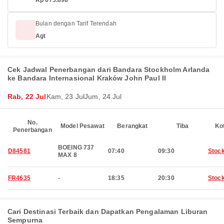
Rp 675.898
Bulan dengan Tarif Terendah
Agt
Cek Jadwal Penerbangan dari Bandara Stockholm Arlanda
ke Bandara Internasional Kraków John Paul II
Rab, 22 Jul
Kam, 23 Jul
Jum, 24 Jul
No.
Model Pesawat
Berangkat
Tiba
Ko
Penerbangan
BOEING 737
D84581
07:40
09:30
Stoc
MAX 8
FR4635
-
18:35
20:30
Stoc
Cari Destinasi Terbaik dan Dapatkan Pengalaman Liburan
Sempurna