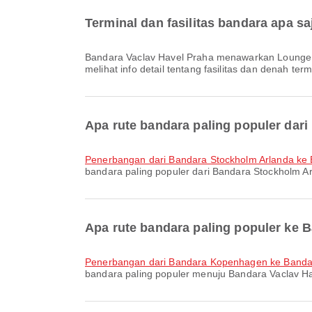
Terminal dan fasilitas bandara apa s
Bandara Vaclav Havel Praha menawarkan Lounge, Taksi, Bus Antar-Jemput dan berbagai fasilitas lain untuk meningkatkan kenyamanan perjalanan Anda. Anda bisa
melihat info detail tentang fasilitas dan denah term
Apa rute bandara paling populer dar
penerbangan dari Bandara Stockholm Arlanda k
bandara paling populer dari Bandara Stockholm Ar
Apa rute bandara paling populer ke 
penerbangan dari Bandara Kopenhagen ke Banda
bandara paling populer menuju Bandara Vaclav Hav