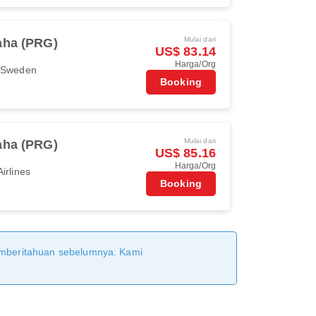
Mulai dari
aha (PRG)
US$ 83.14
Harga/Org
r Sweden
Booking
Mulai dari
aha (PRG)
US$ 85.16
Harga/Org
irlines
Booking
pemberitahuan sebelumnya. Kami