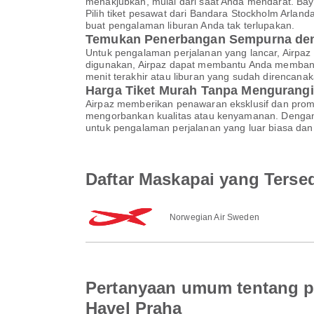
menakjubkan, mulai dari saat Anda mendarat. Baya
Pilih tiket pesawat dari Bandara Stockholm Arla
buat pengalaman liburan Anda tak terlupakan.
Temukan Penerbangan Sempurna den
Untuk pengalaman perjalanan yang lancar, Airpaz
digunakan, Airpaz dapat membantu Anda membandi
menit terakhir atau liburan yang sudah direncan
Harga Tiket Murah Tanpa Mengurangi
Airpaz memberikan penawaran eksklusif dan pro
mengorbankan kualitas atau kenyamanan. Dengan A
untuk pengalaman perjalanan yang luar biasa dan 
Daftar Maskapai yang Terse
Norwegian Air Sweden
Pertanyaan umum tentang p
Havel Praha