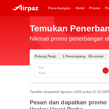
Penerbangan
Hotel
Promo
P
Temukan Penerban
Nikmati promo penerbangan eks
Pulang Pergi
1 Penumpang
Ekonomi
Dari
Terakhir diupdate
6 Agustus 2026 pukul 21.02 GM
Pesan dan dapatkan promo t