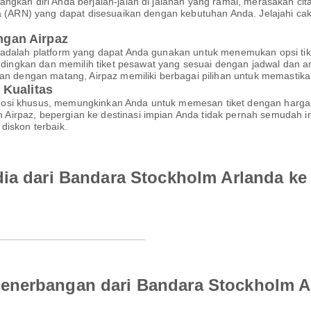
ngkan diri Anda berjalan-jalan di jalanan yang ramai, merasakan cit
nda (ARN) yang dapat disesuaikan dengan kebutuhan Anda. Jelajahi c
gan Airpaz
 adalah platform yang dapat Anda gunakan untuk menemukan opsi tik
ngkan dan memilih tiket pesawat yang sesuai dengan jadwal dan a
akan dengan matang, Airpaz memiliki berbagai pilihan untuk memasti
 Kualitas
mosi khusus, memungkinkan Anda untuk memesan tiket dengan harga
irpaz, bepergian ke destinasi impian Anda tidak pernah semudah in
diskon terbaik.
dia dari Bandara Stockholm Arlanda ke
enerbangan dari Bandara Stockholm Ar