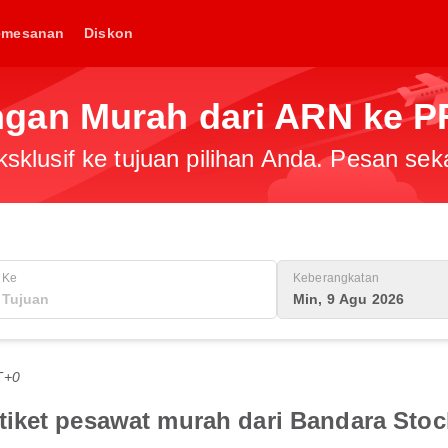
emesanan
Diskon
gan Murah dari ARN ke 
klusif ke tujuan pilihan Anda. Pesan sek
Ke
Keberangkatan
Min, 9 Agu 2026
T+0
iket pesawat murah dari Bandara Sto