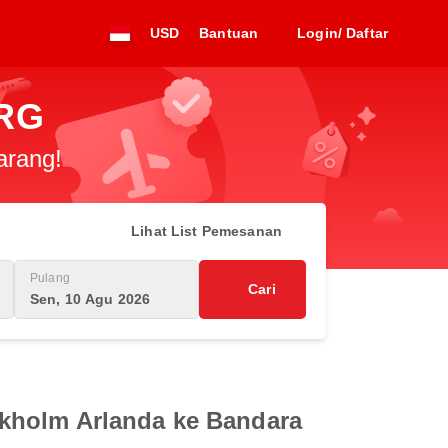
USD
Bantuan
Login/ Daftar
PRG
arang!
Lihat List Pemesanan
Pulang
Cari
Sen, 10 Agu 2026
ckholm Arlanda ke Bandara