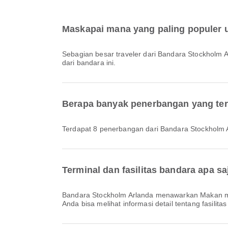
Maskapai mana yang paling populer 
Sebagian besar traveler dari Bandara Stockholm
dari bandara ini.
Berapa banyak penerbangan yang ter
Terdapat 8 penerbangan dari Bandara Stockholm 
Terminal dan fasilitas bandara apa s
Bandara Stockholm Arlanda menawarkan Makan malam, Kursi roda, Bus Antar-Jemput dan berbagai fasilitas lainnya untuk meningkatkan pengalaman perjalanan Anda.
Anda bisa melihat informasi detail tentang fasilitas