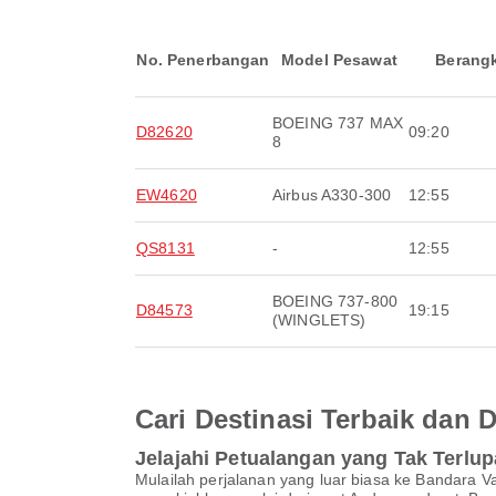
No. Penerbangan
Model Pesawat
Berang
BOEING 737 MAX
D82620
09:20
8
EW4620
Airbus A330-300
12:55
QS8131
-
12:55
BOEING 737-800
D84573
19:15
(WINGLETS)
Cari Destinasi Terbaik dan
Jelajahi Petualangan yang Tak Terlu
Mulailah perjalanan yang luar biasa ke Bandar