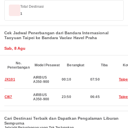
Total Destinasi
1
Cek Jadwal Penerbangan dari Bandara Internasional
Taoyuan Taipei ke Bandara Vaclav Havel Praha
Sab, 8 Agu
No.
Model Pesawat
Berangkat
Tiba
Ko
Penerbangan
AIRBUS
JX101
00:10
07:50
Taipe
A350-900
AIRBUS
CI67
23:50
06:45
Taipe
A350-900
Cari Destinasi Terbaik dan Dapatkan Pengalaman Liburan
Sempurna
Jelajahi Petualangan yang Tak Terlupakan