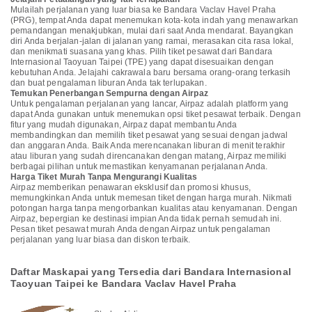
Mulailah perjalanan yang luar biasa ke Bandara Vaclav Havel Praha
(PRG), tempat Anda dapat menemukan kota-kota indah yang menawarkan
pemandangan menakjubkan, mulai dari saat Anda mendarat. Bayangkan
diri Anda berjalan-jalan di jalanan yang ramai, merasakan cita rasa lokal,
dan menikmati suasana yang khas. Pilih tiket pesawat dari Bandara
Internasional Taoyuan Taipei (TPE) yang dapat disesuaikan dengan
kebutuhan Anda. Jelajahi cakrawala baru bersama orang-orang terkasih
dan buat pengalaman liburan Anda tak terlupakan.
Temukan Penerbangan Sempurna dengan Airpaz
Untuk pengalaman perjalanan yang lancar, Airpaz adalah platform yang
dapat Anda gunakan untuk menemukan opsi tiket pesawat terbaik. Dengan
fitur yang mudah digunakan, Airpaz dapat membantu Anda
membandingkan dan memilih tiket pesawat yang sesuai dengan jadwal
dan anggaran Anda. Baik Anda merencanakan liburan di menit terakhir
atau liburan yang sudah direncanakan dengan matang, Airpaz memiliki
berbagai pilihan untuk memastikan kenyamanan perjalanan Anda.
Harga Tiket Murah Tanpa Mengurangi Kualitas
Airpaz memberikan penawaran eksklusif dan promosi khusus,
memungkinkan Anda untuk memesan tiket dengan harga murah. Nikmati
potongan harga tanpa mengorbankan kualitas atau kenyamanan. Dengan
Airpaz, bepergian ke destinasi impian Anda tidak pernah semudah ini.
Pesan tiket pesawat murah Anda dengan Airpaz untuk pengalaman
perjalanan yang luar biasa dan diskon terbaik.
Daftar Maskapai yang Tersedia dari Bandara Internasional
Taoyuan Taipei ke Bandara Vaclav Havel Praha