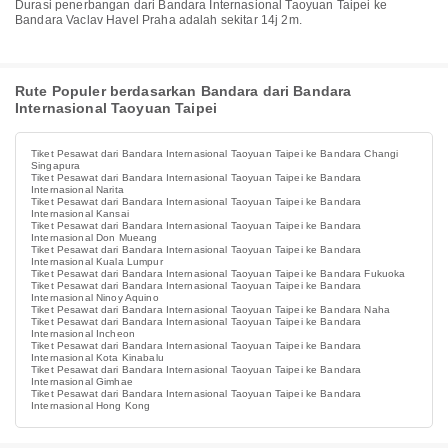
Durasi penerbangan dari Bandara Internasional Taoyuan Taipei ke
Bandara Vaclav Havel Praha adalah sekitar 14j 2m.
Rute Populer berdasarkan Bandara dari Bandara
Internasional Taoyuan Taipei
Tiket Pesawat dari Bandara Internasional Taoyuan Taipei ke Bandara Changi
Singapura
Tiket Pesawat dari Bandara Internasional Taoyuan Taipei ke Bandara
Internasional Narita
Tiket Pesawat dari Bandara Internasional Taoyuan Taipei ke Bandara
Internasional Kansai
Tiket Pesawat dari Bandara Internasional Taoyuan Taipei ke Bandara
Internasional Don Mueang
Tiket Pesawat dari Bandara Internasional Taoyuan Taipei ke Bandara
Internasional Kuala Lumpur
Tiket Pesawat dari Bandara Internasional Taoyuan Taipei ke Bandara Fukuoka
Tiket Pesawat dari Bandara Internasional Taoyuan Taipei ke Bandara
Internasional Ninoy Aquino
Tiket Pesawat dari Bandara Internasional Taoyuan Taipei ke Bandara Naha
Tiket Pesawat dari Bandara Internasional Taoyuan Taipei ke Bandara
Internasional Incheon
Tiket Pesawat dari Bandara Internasional Taoyuan Taipei ke Bandara
Internasional Kota Kinabalu
Tiket Pesawat dari Bandara Internasional Taoyuan Taipei ke Bandara
Internasional Gimhae
Tiket Pesawat dari Bandara Internasional Taoyuan Taipei ke Bandara
Internasional Hong Kong