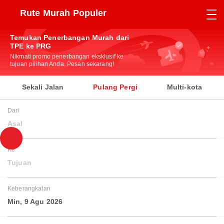
Rute Murah Populer
Temukan Penerbangan Murah dari
TPE ke PRG
Nikmati promo penerbangan eksklusif ke
tujuan pilihan Anda. Pesan sekarang!
Sekali Jalan
Pulang Pergi
Multi-kota
Dari
Asal
Ke
Tujuan
Keberangkatan
Min, 9 Agu 2026