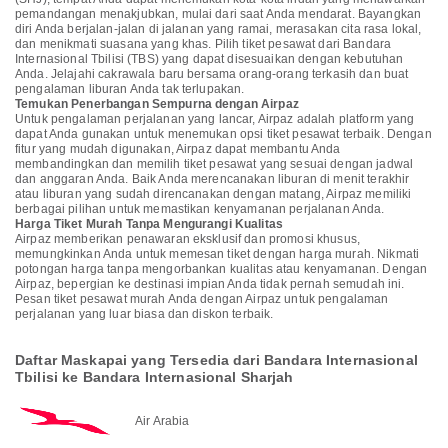
pemandangan menakjubkan, mulai dari saat Anda mendarat. Bayangkan
diri Anda berjalan-jalan di jalanan yang ramai, merasakan cita rasa lokal,
dan menikmati suasana yang khas. Pilih tiket pesawat dari Bandara
Internasional Tbilisi (TBS) yang dapat disesuaikan dengan kebutuhan
Anda. Jelajahi cakrawala baru bersama orang-orang terkasih dan buat
pengalaman liburan Anda tak terlupakan.
Temukan Penerbangan Sempurna dengan Airpaz
Untuk pengalaman perjalanan yang lancar, Airpaz adalah platform yang
dapat Anda gunakan untuk menemukan opsi tiket pesawat terbaik. Dengan
fitur yang mudah digunakan, Airpaz dapat membantu Anda
membandingkan dan memilih tiket pesawat yang sesuai dengan jadwal
dan anggaran Anda. Baik Anda merencanakan liburan di menit terakhir
atau liburan yang sudah direncanakan dengan matang, Airpaz memiliki
berbagai pilihan untuk memastikan kenyamanan perjalanan Anda.
Harga Tiket Murah Tanpa Mengurangi Kualitas
Airpaz memberikan penawaran eksklusif dan promosi khusus,
memungkinkan Anda untuk memesan tiket dengan harga murah. Nikmati
potongan harga tanpa mengorbankan kualitas atau kenyamanan. Dengan
Airpaz, bepergian ke destinasi impian Anda tidak pernah semudah ini.
Pesan tiket pesawat murah Anda dengan Airpaz untuk pengalaman
perjalanan yang luar biasa dan diskon terbaik.
Daftar Maskapai yang Tersedia dari Bandara Internasional
Tbilisi ke Bandara Internasional Sharjah
Air Arabia