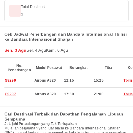
Total Destinasi
1
Cek Jadwal Penerbangan dari Bandara Internasional Tbilisi
ke Bandara Internasional Sharjah
Sen, 3 Agu
Sel, 4 Agu
Kam, 6 Agu
No.
Model Pesawat
Berangkat
Tiba
Ko
Penerbangan
G9299
Airbus A320
12:15
15:25
Tbilis
G9297
Airbus A320
17:30
21:00
Tbilis
Cari Destinasi Terbaik dan Dapatkan Pengalaman Liburan
Sempurna
Jelajahi Petualangan yang Tak Terlupakan
Mulailah perjalanan yang luar biasa ke Bandara Internasional Sharjah
(SHJ), tempat Anda dapat menemukan kota-kota indah yang menawarkan