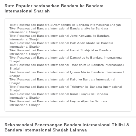
Rute Populer berdasarkan Bandara ke Bandara
Internasional Sharjah
Tiket Pesawat dari Bandara Suvarnabhumi ke Bandara Internasional Sharjah
Tiket Pesawat dari Bandara Internasional Bandaranaike ke Bandara
Internasional Sharjah
Tiket Pesawat dari Bandara Internasional Jomo Kenyatta ke Bandara
Internasional Sharjah
Tiket Pesawat dari Bandara Internasional Bole Addis Ababa ke Bandara
Internasional Sharjah
Tiket Pesawat dari Bandara Internasional Hazrat Shahjalal ke Bandara
Internasional Sharjah
Tiket Pesawat dari Bandara Internasional Damaskus ke Bandara Internasional
Sharjah
Tiket Pesawat dari Bandara Internasional Trivandrum ke Bandara Internasional
Sharjah
Tiket Pesawat dari Bandara Internasional Queen Alia ke Bandara Internasional
Sharjah
Tiket Pesawat dari Bandara Internasional Kairo ke Bandara Internasional
Sharjah
Tiket Pesawat dari Bandara Internasional Tribhuvan ke Bandara Internasional
Sharjah
Tiket Pesawat dari Bandara Internasional Kuala Lumpur ke Bandara
Internasional Sharjah
Tiket Pesawat dari Bandara Internasional Heydar Aliyev ke Bandara
Internasional Sharjah
Rekomendasi Penerbangan Bandara Internasional Tbilisi &
Bandara Internasional Sharjah Lainnya