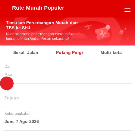
Rute Murah Populer
Temukan Penerbangan Murah dari
TBS ke SHJ
Nikmati promo penerbangan eksklusif ke
tujuan pilihan Anda. Pesan sekarang!
Sekali Jalan
Pulang Pergi
Multi-kota
Dari
Asal
Ke
Tujuan
Keberangkatan
Jum, 7 Agu 2026