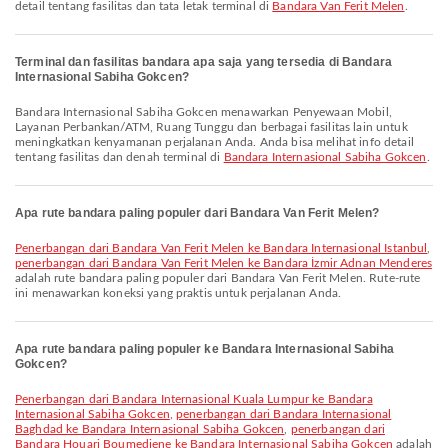
detail tentang fasilitas dan tata letak terminal di
Bandara Van Ferit Melen
.
Terminal dan fasilitas bandara apa saja yang tersedia di Bandara
Internasional Sabiha Gokcen?
Bandara Internasional Sabiha Gokcen menawarkan Penyewaan Mobil,
Layanan Perbankan/ATM, Ruang Tunggu dan berbagai fasilitas lain untuk
meningkatkan kenyamanan perjalanan Anda. Anda bisa melihat info detail
tentang fasilitas dan denah terminal di
Bandara Internasional Sabiha Gokcen
.
Apa rute bandara paling populer dari Bandara Van Ferit Melen?
penerbangan dari Bandara Van Ferit Melen ke Bandara Internasional Istanbul
,
penerbangan dari Bandara Van Ferit Melen ke Bandara İzmir Adnan Menderes
adalah rute bandara paling populer dari Bandara Van Ferit Melen. Rute-rute
ini menawarkan koneksi yang praktis untuk perjalanan Anda.
Apa rute bandara paling populer ke Bandara Internasional Sabiha
Gokcen?
penerbangan dari Bandara Internasional Kuala Lumpur ke Bandara
Internasional Sabiha Gokcen
,
penerbangan dari Bandara Internasional
Baghdad ke Bandara Internasional Sabiha Gokcen
,
penerbangan dari
Bandara Houari Boumediene ke Bandara Internasional Sabiha Gokcen
adalah