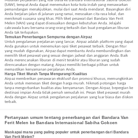
Mulailah perjalanan yang luar biasa ke Bandara Internasional Sabiha Gokcen
(SAW), tempat Anda dapat menemukan kota-kota indah yang menawarkan
pemandangan menakjubkan, mulai dari saat Anda mendarat. Bayangkan diri
Anda berjalan-jalan di jalanan yang ramai, merasakan cita rasa lokal, dan
menikmati suasana yang khas. Pilih tiket pesawat dari Bandara Van Ferit
Melen (VAN) yang dapat disesuaikan dengan kebutuhan Anda. Jelajahi
cakrawala baru bersama orang-orang terkasih dan buat pengalaman liburan
Anda tak terlupakan.
Temukan Penerbangan Sempurna dengan Airpaz
Untuk pengalaman perjalanan yang lancar, Airpaz adalah platform yang dapat
Anda gunakan untuk menemukan opsi tiket pesawat terbaik. Dengan fitur
yang mudah digunakan, Airpaz dapat membantu Anda membandingkan dan
memilih tiket pesawat yang sesuai dengan jadwal dan anggaran Anda. Baik
Anda merencanakan liburan di menit terakhir atau liburan yang sudah
direncanakan dengan matang, Airpaz memiliki berbagai pilihan untuk
memastikan kenyamanan perjalanan Anda.
Harga Tiket Murah Tanpa Mengurangi Kualitas
Airpaz memberikan penawaran eksklusif dan promosi khusus, memungkinkan
Anda untuk memesan tiket dengan harga murah. Nikmati potongan harga
tanpa mengorbankan kualitas atau kenyamanan. Dengan Airpaz, bepergian ke
destinasi impian Anda tidak pernah semudah ini. Pesan tiket pesawat murah
Anda dengan Airpaz untuk pengalaman perjalanan yang luar biasa dan diskon
terbaik.
Pertanyaan umum tentang penerbangan dari Bandara Van
Ferit Melen ke Bandara Internasional Sabiha Gokcen
Maskapai mana yang paling populer untuk penerbangan dari Bandara
Van Ferit Melen?