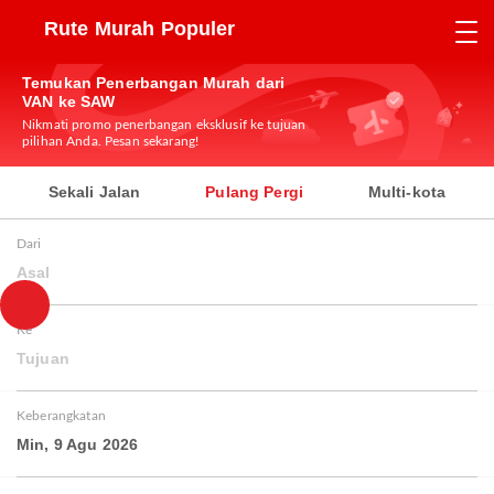
Rute Murah Populer
Temukan Penerbangan Murah dari
VAN ke SAW
Nikmati promo penerbangan eksklusif ke tujuan
pilihan Anda. Pesan sekarang!
Sekali Jalan
Pulang Pergi
Multi-kota
Dari
Asal
Ke
Tujuan
Keberangkatan
Min, 9 Agu 2026