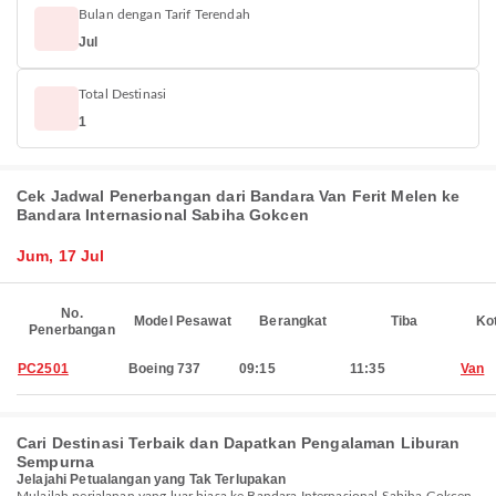
Bulan dengan Tarif Terendah
Jul
Total Destinasi
1
Cek Jadwal Penerbangan dari Bandara Van Ferit Melen ke
Bandara Internasional Sabiha Gokcen
Jum, 17 Jul
No.
Model Pesawat
Berangkat
Tiba
Ko
Penerbangan
PC2501
Boeing 737
09:15
11:35
Van
Cari Destinasi Terbaik dan Dapatkan Pengalaman Liburan
Sempurna
Jelajahi Petualangan yang Tak Terlupakan