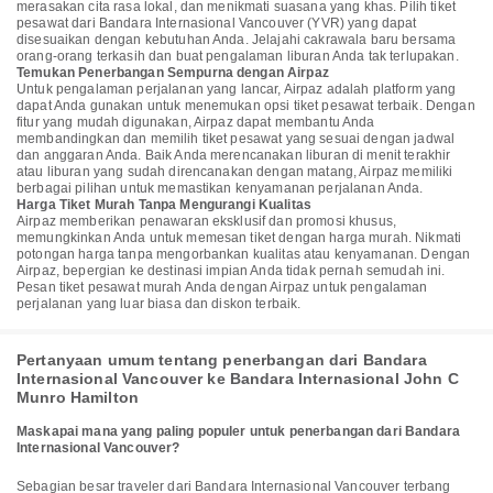
merasakan cita rasa lokal, dan menikmati suasana yang khas. Pilih tiket
pesawat dari Bandara Internasional Vancouver (YVR) yang dapat
disesuaikan dengan kebutuhan Anda. Jelajahi cakrawala baru bersama
orang-orang terkasih dan buat pengalaman liburan Anda tak terlupakan.
Temukan Penerbangan Sempurna dengan Airpaz
Untuk pengalaman perjalanan yang lancar, Airpaz adalah platform yang
dapat Anda gunakan untuk menemukan opsi tiket pesawat terbaik. Dengan
fitur yang mudah digunakan, Airpaz dapat membantu Anda
membandingkan dan memilih tiket pesawat yang sesuai dengan jadwal
dan anggaran Anda. Baik Anda merencanakan liburan di menit terakhir
atau liburan yang sudah direncanakan dengan matang, Airpaz memiliki
berbagai pilihan untuk memastikan kenyamanan perjalanan Anda.
Harga Tiket Murah Tanpa Mengurangi Kualitas
Airpaz memberikan penawaran eksklusif dan promosi khusus,
memungkinkan Anda untuk memesan tiket dengan harga murah. Nikmati
potongan harga tanpa mengorbankan kualitas atau kenyamanan. Dengan
Airpaz, bepergian ke destinasi impian Anda tidak pernah semudah ini.
Pesan tiket pesawat murah Anda dengan Airpaz untuk pengalaman
perjalanan yang luar biasa dan diskon terbaik.
Pertanyaan umum tentang penerbangan dari Bandara
Internasional Vancouver ke Bandara Internasional John C
Munro Hamilton
Maskapai mana yang paling populer untuk penerbangan dari Bandara
Internasional Vancouver?
Sebagian besar traveler dari Bandara Internasional Vancouver terbang