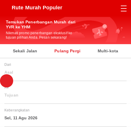
Rute Murah Populer
Temukan Penerbangan Murah dari
YVR ke YHM
Nikmati promo penerbangan eksklusif ke
tujuan pilihan Anda. Pesan sekarang!
Sekali Jalan
Pulang Pergi
Multi-kota
Dari
Asal
Ke
Tujuan
Keberangkatan
Sel, 11 Agu 2026