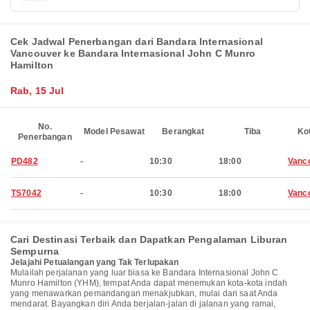
Cek Jadwal Penerbangan dari Bandara Internasional
Vancouver ke Bandara Internasional John C Munro
Hamilton
Rab, 15 Jul
No.
Model Pesawat
Berangkat
Tiba
Ko
Penerbangan
PD482
-
10:30
18:00
Vanc
TS7042
-
10:30
18:00
Vanc
Cari Destinasi Terbaik dan Dapatkan Pengalaman Liburan
Sempurna
Jelajahi Petualangan yang Tak Terlupakan
Mulailah perjalanan yang luar biasa ke Bandara Internasional John C
Munro Hamilton (YHM), tempat Anda dapat menemukan kota-kota indah
yang menawarkan pemandangan menakjubkan, mulai dari saat Anda
mendarat. Bayangkan diri Anda berjalan-jalan di jalanan yang ramai,