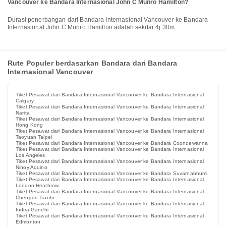
Vancouver ke Bandara Internasional John C Munro Hamilton?
Durasi penerbangan dari Bandara Internasional Vancouver ke Bandara
Internasional John C Munro Hamilton adalah sekitar 4j 30m.
Rute Populer berdasarkan Bandara dari Bandara
Internasional Vancouver
Tiket Pesawat dari Bandara Internasional Vancouver ke Bandara Internasional
Calgary
Tiket Pesawat dari Bandara Internasional Vancouver ke Bandara Internasional
Narita
Tiket Pesawat dari Bandara Internasional Vancouver ke Bandara Internasional
Hong Kong
Tiket Pesawat dari Bandara Internasional Vancouver ke Bandara Internasional
Taoyuan Taipei
Tiket Pesawat dari Bandara Internasional Vancouver ke Bandara Coondewanna
Tiket Pesawat dari Bandara Internasional Vancouver ke Bandara Internasional
Los Angeles
Tiket Pesawat dari Bandara Internasional Vancouver ke Bandara Internasional
Ninoy Aquino
Tiket Pesawat dari Bandara Internasional Vancouver ke Bandara Suvarnabhumi
Tiket Pesawat dari Bandara Internasional Vancouver ke Bandara Internasional
London Heathrow
Tiket Pesawat dari Bandara Internasional Vancouver ke Bandara Internasional
Chengdu Tianfu
Tiket Pesawat dari Bandara Internasional Vancouver ke Bandara Internasional
Indira Gandhi
Tiket Pesawat dari Bandara Internasional Vancouver ke Bandara Internasional
Edmonton