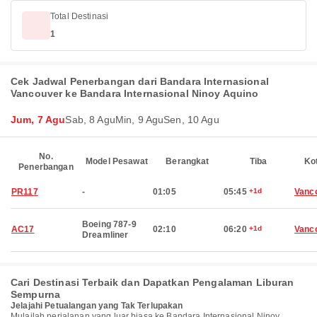
Total Destinasi
1
Cek Jadwal Penerbangan dari Bandara Internasional
Vancouver ke Bandara Internasional Ninoy Aquino
Jum, 7 Agu
Sab, 8 Agu
Min, 9 Agu
Sen, 10 Agu
No.
Model Pesawat
Berangkat
Tiba
Ko
Penerbangan
PR117
-
01:05
05:45
+1d
Vanc
Boeing 787-9
AC17
02:10
06:20
+1d
Vanc
Dreamliner
Cari Destinasi Terbaik dan Dapatkan Pengalaman Liburan
Sempurna
Jelajahi Petualangan yang Tak Terlupakan
Mulailah perjalanan yang luar biasa ke Bandara Internasional Ninoy