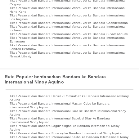
Tiket Pesawat dari Bandara Internasional Vancouver ke Bandara Internasional
Calgary
Tiket Pesawat dari Bandara Internasional Vancouver ke Bandara Internasional
Hong Kong
Tiket Pesawat dari Bandara Internasional Vancouver ke Bandara Internasional
Los Angeles
Tiket Pesawat dari Bandara Internasional Vancouver ke Bandara Coondewanna
Tiket Pesawat dari Bandara Internasional Vancouver ke Bandara Internasional
Incheon
Tiket Pesawat dari Bandara Internasional Vancouver ke Bandara Suvarnabhumi
Tiket Pesawat dari Bandara Internasional Vancouver ke Bandara Internasional
Edmonton
Tiket Pesawat dari Bandara Internasional Vancouver ke Bandara Internasional
London Heathrow
Tiket Pesawat dari Bandara Internasional Vancouver ke Bandara Internasional
Newark Liberty
Rute Populer berdasarkan Bandara ke Bandara
Internasional Ninoy Aquino
Tiket Pesawat dari Bandara Daniel Z Romualdez ke Bandara Internasional Ninoy
Aquino
Tiket Pesawat dari Bandara Internasional Mactan Cebu ke Bandara
Internasional Ninoy Aquino
Tiket Pesawat dari Bandara Internasional Iloilo ke Bandara Internasional Ninoy
Aquino
Tiket Pesawat dari Bandara Internasional Bacolod Silay ke Bandara
Internasional Ninoy Aquino
Tiket Pesawat dari Bandara Laguindingan ke Bandara Internasional Ninoy
Aquino
Tiket Pesawat dari Bandara Boracay ke Bandara Internasional Ninoy Aquino
Tiket Pesawat dari Bandara Internasional Kalibo ke Bandara Internasional Ninoy