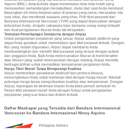
Aquino (MNL), tempat Anda dapat menemukan kota-kota indah yang
menawarkan pemandangan menakjubkan, mulai dari saat Anda mendarat.
Bayangkan diri Anda berjalan-jalan di jalanan yang ramai, merasakan cita
rasa lokal, dan menikmati suasana yang khas. Pilih tiket pesawat dari
Bandara Internasional Vancouver (YVR) yang dapat disesuaikan dengan
kebutuhan Anda. Jelajahi cakrawala baru bersama orang-orang terkasih
dan buat pengalaman liburan Anda tak terlupakan.
Temukan Penerbangan Sempurna dengan Airpaz
Untuk pengalaman perjalanan yang lancar, Airpaz adalah platform yang
dapat Anda gunakan untuk menemukan opsi tiket pesawat terbaik. Dengan
fitur yang mudah digunakan, Airpaz dapat membantu Anda
membandingkan dan memilih tiket pesawat yang sesuai dengan jadwal
dan anggaran Anda. Baik Anda merencanakan liburan di menit terakhir
atau liburan yang sudah direncanakan dengan matang, Airpaz memiliki
berbagai pilihan untuk memastikan kenyamanan perjalanan Anda.
Harga Tiket Murah Tanpa Mengurangi Kualitas
Airpaz memberikan penawaran eksklusif dan promosi khusus,
memungkinkan Anda untuk memesan tiket dengan harga murah. Nikmati
potongan harga tanpa mengorbankan kualitas atau kenyamanan. Dengan
Airpaz, bepergian ke destinasi impian Anda tidak pernah semudah ini.
Pesan tiket pesawat murah Anda dengan Airpaz untuk pengalaman
perjalanan yang luar biasa dan diskon terbaik.
Daftar Maskapai yang Tersedia dari Bandara Internasional
Vancouver ke Bandara Internasional Ninoy Aquino
Philippine Airlines