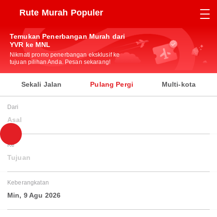
Rute Murah Populer
Temukan Penerbangan Murah dari
YVR ke MNL
Nikmati promo penerbangan eksklusif ke
tujuan pilihan Anda. Pesan sekarang!
Sekali Jalan
Pulang Pergi
Multi-kota
Dari
Asal
Ke
Tujuan
Keberangkatan
Min, 9 Agu 2026