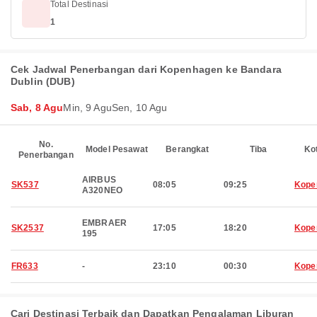
Total Destinasi
1
Cek Jadwal Penerbangan dari Kopenhagen ke Bandara
Dublin (DUB)
Sab, 8 Agu
Min, 9 Agu
Sen, 10 Agu
No.
Model Pesawat
Berangkat
Tiba
Ko
Penerbangan
AIRBUS
SK537
08:05
09:25
Kope
A320NEO
EMBRAER
SK2537
17:05
18:20
Kope
195
FR633
-
23:10
00:30
Kope
Cari Destinasi Terbaik dan Dapatkan Pengalaman Liburan