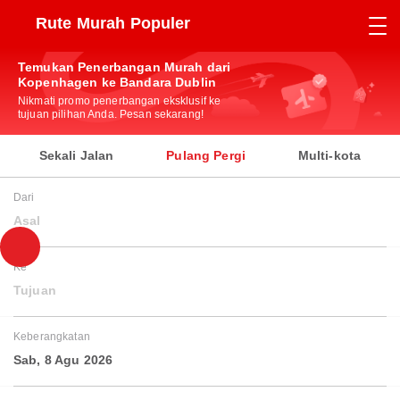
Rute Murah Populer
Temukan Penerbangan Murah dari
Kopenhagen ke Bandara Dublin
Nikmati promo penerbangan eksklusif ke
tujuan pilihan Anda. Pesan sekarang!
Sekali Jalan
Pulang Pergi
Multi-kota
Dari
Asal
Ke
Tujuan
Keberangkatan
Sab, 8 Agu 2026