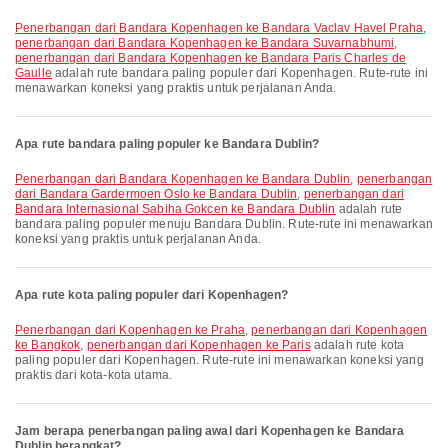
penerbangan dari Bandara Kopenhagen ke Bandara Vaclav Havel Praha
,
penerbangan dari Bandara Kopenhagen ke Bandara Suvarnabhumi
,
penerbangan dari Bandara Kopenhagen ke Bandara Paris Charles de
Gaulle
adalah rute bandara paling populer dari Kopenhagen. Rute-rute ini
menawarkan koneksi yang praktis untuk perjalanan Anda.
Apa rute bandara paling populer ke Bandara Dublin?
penerbangan dari Bandara Kopenhagen ke Bandara Dublin
,
penerbangan
dari Bandara Gardermoen Oslo ke Bandara Dublin
,
penerbangan dari
Bandara Internasional Sabiha Gokcen ke Bandara Dublin
adalah rute
bandara paling populer menuju Bandara Dublin. Rute-rute ini menawarkan
koneksi yang praktis untuk perjalanan Anda.
Apa rute kota paling populer dari Kopenhagen?
penerbangan dari Kopenhagen ke Praha
,
penerbangan dari Kopenhagen
ke Bangkok
,
penerbangan dari Kopenhagen ke Paris
adalah rute kota
paling populer dari Kopenhagen. Rute-rute ini menawarkan koneksi yang
praktis dari kota-kota utama.
Jam berapa penerbangan paling awal dari Kopenhagen ke Bandara
Dublin berangkat?