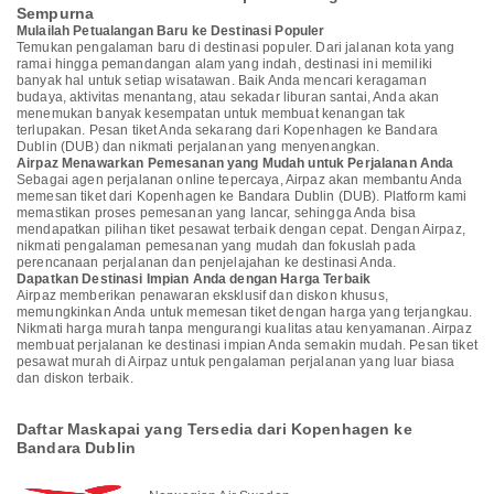
Sempurna
Mulailah Petualangan Baru ke Destinasi Populer
Temukan pengalaman baru di destinasi populer. Dari jalanan kota yang
ramai hingga pemandangan alam yang indah, destinasi ini memiliki
banyak hal untuk setiap wisatawan. Baik Anda mencari keragaman
budaya, aktivitas menantang, atau sekadar liburan santai, Anda akan
menemukan banyak kesempatan untuk membuat kenangan tak
terlupakan. Pesan tiket Anda sekarang dari Kopenhagen ke Bandara
Dublin (DUB) dan nikmati perjalanan yang menyenangkan.
Airpaz Menawarkan Pemesanan yang Mudah untuk Perjalanan Anda
Sebagai agen perjalanan online tepercaya, Airpaz akan membantu Anda
memesan tiket dari Kopenhagen ke Bandara Dublin (DUB). Platform kami
memastikan proses pemesanan yang lancar, sehingga Anda bisa
mendapatkan pilihan tiket pesawat terbaik dengan cepat. Dengan Airpaz,
nikmati pengalaman pemesanan yang mudah dan fokuslah pada
perencanaan perjalanan dan penjelajahan ke destinasi Anda.
Dapatkan Destinasi Impian Anda dengan Harga Terbaik
Airpaz memberikan penawaran eksklusif dan diskon khusus,
memungkinkan Anda untuk memesan tiket dengan harga yang terjangkau.
Nikmati harga murah tanpa mengurangi kualitas atau kenyamanan. Airpaz
membuat perjalanan ke destinasi impian Anda semakin mudah. Pesan tiket
pesawat murah di Airpaz untuk pengalaman perjalanan yang luar biasa
dan diskon terbaik.
Daftar Maskapai yang Tersedia dari Kopenhagen ke
Bandara Dublin