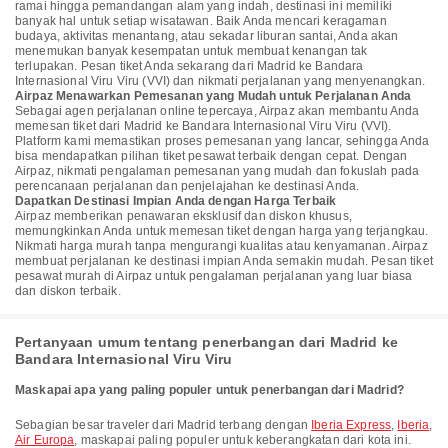
ramai hingga pemandangan alam yang indah, destinasi ini memiliki
banyak hal untuk setiap wisatawan. Baik Anda mencari keragaman
budaya, aktivitas menantang, atau sekadar liburan santai, Anda akan
menemukan banyak kesempatan untuk membuat kenangan tak
terlupakan. Pesan tiket Anda sekarang dari Madrid ke Bandara
Internasional Viru Viru (VVI) dan nikmati perjalanan yang menyenangkan.
Airpaz Menawarkan Pemesanan yang Mudah untuk Perjalanan Anda
Sebagai agen perjalanan online tepercaya, Airpaz akan membantu Anda
memesan tiket dari Madrid ke Bandara Internasional Viru Viru (VVI).
Platform kami memastikan proses pemesanan yang lancar, sehingga Anda
bisa mendapatkan pilihan tiket pesawat terbaik dengan cepat. Dengan
Airpaz, nikmati pengalaman pemesanan yang mudah dan fokuslah pada
perencanaan perjalanan dan penjelajahan ke destinasi Anda.
Dapatkan Destinasi Impian Anda dengan Harga Terbaik
Airpaz memberikan penawaran eksklusif dan diskon khusus,
memungkinkan Anda untuk memesan tiket dengan harga yang terjangkau.
Nikmati harga murah tanpa mengurangi kualitas atau kenyamanan. Airpaz
membuat perjalanan ke destinasi impian Anda semakin mudah. Pesan tiket
pesawat murah di Airpaz untuk pengalaman perjalanan yang luar biasa
dan diskon terbaik.
Pertanyaan umum tentang penerbangan dari Madrid ke
Bandara Internasional Viru Viru
Maskapai apa yang paling populer untuk penerbangan dari Madrid?
Sebagian besar traveler dari Madrid terbang dengan
Iberia Express
,
Iberia
,
Air Europa
, maskapai paling populer untuk keberangkatan dari kota ini.