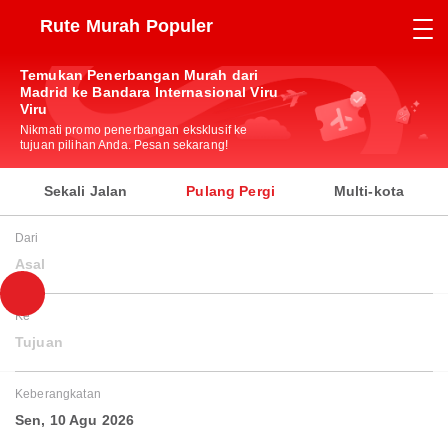
Rute Murah Populer
Temukan Penerbangan Murah dari
Madrid ke Bandara Internasional Viru
Viru
Nikmati promo penerbangan eksklusif ke
tujuan pilihan Anda. Pesan sekarang!
Sekali Jalan
Pulang Pergi
Multi-kota
Dari
Asal
Ke
Tujuan
Keberangkatan
Sen, 10 Agu 2026