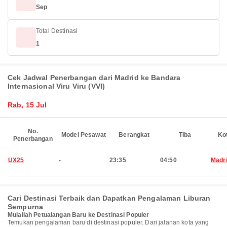
Sep
Total Destinasi
1
Cek Jadwal Penerbangan dari Madrid ke Bandara
Internasional Viru Viru (VVI)
Rab, 15 Jul
No.
Model Pesawat
Berangkat
Tiba
Ko
Penerbangan
UX25
-
23:35
04:50
Madr
Cari Destinasi Terbaik dan Dapatkan Pengalaman Liburan
Sempurna
Mulailah Petualangan Baru ke Destinasi Populer
Temukan pengalaman baru di destinasi populer. Dari jalanan kota yang