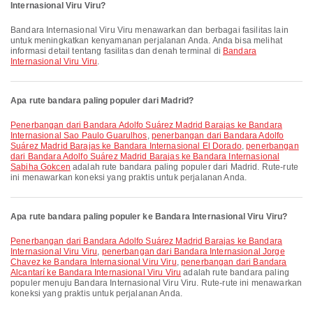
Internasional Viru Viru?
Bandara Internasional Viru Viru menawarkan dan berbagai fasilitas lain
untuk meningkatkan kenyamanan perjalanan Anda. Anda bisa melihat
informasi detail tentang fasilitas dan denah terminal di
Bandara
Internasional Viru Viru
.
Apa rute bandara paling populer dari Madrid?
penerbangan dari Bandara Adolfo Suárez Madrid Barajas ke Bandara
Internasional Sao Paulo Guarulhos
,
penerbangan dari Bandara Adolfo
Suárez Madrid Barajas ke Bandara Internasional El Dorado
,
penerbangan
dari Bandara Adolfo Suárez Madrid Barajas ke Bandara Internasional
Sabiha Gokcen
adalah rute bandara paling populer dari Madrid. Rute-rute
ini menawarkan koneksi yang praktis untuk perjalanan Anda.
Apa rute bandara paling populer ke Bandara Internasional Viru Viru?
penerbangan dari Bandara Adolfo Suárez Madrid Barajas ke Bandara
Internasional Viru Viru
,
penerbangan dari Bandara Internasional Jorge
Chavez ke Bandara Internasional Viru Viru
,
penerbangan dari Bandara
Alcantarí ke Bandara Internasional Viru Viru
adalah rute bandara paling
populer menuju Bandara Internasional Viru Viru. Rute-rute ini menawarkan
koneksi yang praktis untuk perjalanan Anda.