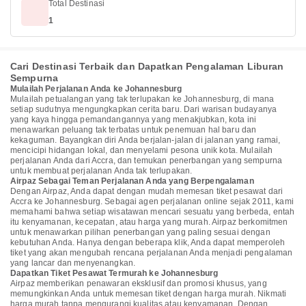
Total Destinasi
1
Cari Destinasi Terbaik dan Dapatkan Pengalaman Liburan
Sempurna
Mulailah Perjalanan Anda ke Johannesburg
Mulailah petualangan yang tak terlupakan ke Johannesburg, di mana
setiap sudutnya mengungkapkan cerita baru. Dari warisan budayanya
yang kaya hingga pemandangannya yang menakjubkan, kota ini
menawarkan peluang tak terbatas untuk penemuan hal baru dan
kekaguman. Bayangkan diri Anda berjalan-jalan di jalanan yang ramai,
mencicipi hidangan lokal, dan menyelami pesona unik kota. Mulailah
perjalanan Anda dari Accra, dan temukan penerbangan yang sempurna
untuk membuat perjalanan Anda tak terlupakan.
Airpaz Sebagai Teman Perjalanan Anda yang Berpengalaman
Dengan Airpaz, Anda dapat dengan mudah memesan tiket pesawat dari
Accra ke Johannesburg. Sebagai agen perjalanan online sejak 2011, kami
memahami bahwa setiap wisatawan mencari sesuatu yang berbeda, entah
itu kenyamanan, kecepatan, atau harga yang murah. Airpaz berkomitmen
untuk menawarkan pilihan penerbangan yang paling sesuai dengan
kebutuhan Anda. Hanya dengan beberapa klik, Anda dapat memperoleh
tiket yang akan mengubah rencana perjalanan Anda menjadi pengalaman
yang lancar dan menyenangkan.
Dapatkan Tiket Pesawat Termurah ke Johannesburg
Airpaz memberikan penawaran eksklusif dan promosi khusus, yang
memungkinkan Anda untuk memesan tiket dengan harga murah. Nikmati
harga murah tanpa mengurangi kualitas atau kenyamanan. Dengan