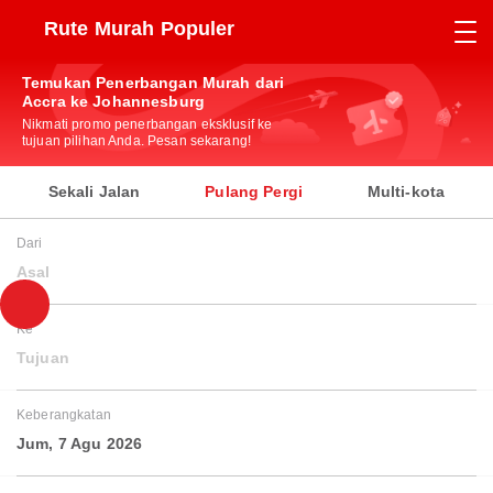
Rute Murah Populer
Temukan Penerbangan Murah dari
Accra ke Johannesburg
Nikmati promo penerbangan eksklusif ke
tujuan pilihan Anda. Pesan sekarang!
Sekali Jalan
Pulang Pergi
Multi-kota
Dari
Asal
Ke
Tujuan
Keberangkatan
Jum, 7 Agu 2026