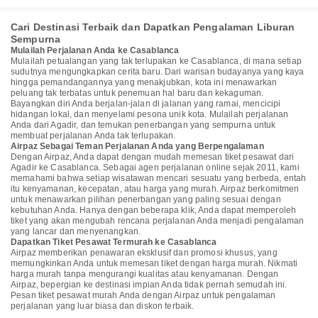
Cari Destinasi Terbaik dan Dapatkan Pengalaman Liburan
Sempurna
Mulailah Perjalanan Anda ke Casablanca
Mulailah petualangan yang tak terlupakan ke Casablanca, di mana setiap
sudutnya mengungkapkan cerita baru. Dari warisan budayanya yang kaya
hingga pemandangannya yang menakjubkan, kota ini menawarkan
peluang tak terbatas untuk penemuan hal baru dan kekaguman.
Bayangkan diri Anda berjalan-jalan di jalanan yang ramai, mencicipi
hidangan lokal, dan menyelami pesona unik kota. Mulailah perjalanan
Anda dari Agadir, dan temukan penerbangan yang sempurna untuk
membuat perjalanan Anda tak terlupakan.
Airpaz Sebagai Teman Perjalanan Anda yang Berpengalaman
Dengan Airpaz, Anda dapat dengan mudah memesan tiket pesawat dari
Agadir ke Casablanca. Sebagai agen perjalanan online sejak 2011, kami
memahami bahwa setiap wisatawan mencari sesuatu yang berbeda, entah
itu kenyamanan, kecepatan, atau harga yang murah. Airpaz berkomitmen
untuk menawarkan pilihan penerbangan yang paling sesuai dengan
kebutuhan Anda. Hanya dengan beberapa klik, Anda dapat memperoleh
tiket yang akan mengubah rencana perjalanan Anda menjadi pengalaman
yang lancar dan menyenangkan.
Dapatkan Tiket Pesawat Termurah ke Casablanca
Airpaz memberikan penawaran eksklusif dan promosi khusus, yang
memungkinkan Anda untuk memesan tiket dengan harga murah. Nikmati
harga murah tanpa mengurangi kualitas atau kenyamanan. Dengan
Airpaz, bepergian ke destinasi impian Anda tidak pernah semudah ini.
Pesan tiket pesawat murah Anda dengan Airpaz untuk pengalaman
perjalanan yang luar biasa dan diskon terbaik.