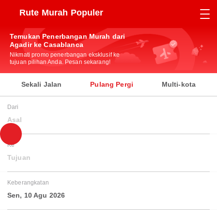
Rute Murah Populer
Temukan Penerbangan Murah dari
Agadir ke Casablanca
Nikmati promo penerbangan eksklusif ke
tujuan pilihan Anda. Pesan sekarang!
Sekali Jalan
Pulang Pergi
Multi-kota
Dari
Asal
Ke
Tujuan
Keberangkatan
Sen, 10 Agu 2026