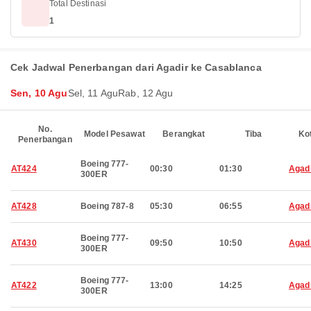
Total Destinasi
1
Cek Jadwal Penerbangan dari Agadir ke Casablanca
Sen, 10 Agu
Sel, 11 Agu
Rab, 12 Agu
No.
Model Pesawat
Berangkat
Tiba
Ko
Penerbangan
Boeing 777-
AT424
00:30
01:30
Agad
300ER
AT428
Boeing 787-8
05:30
06:55
Agad
Boeing 777-
AT430
09:50
10:50
Agad
300ER
Boeing 777-
AT422
13:00
14:25
Agad
300ER