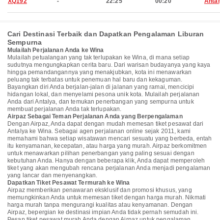
XQ192
-
22:25
00:20
Anta
Cari Destinasi Terbaik dan Dapatkan Pengalaman Liburan
Sempurna
Mulailah Perjalanan Anda ke Wina
Mulailah petualangan yang tak terlupakan ke Wina, di mana setiap
sudutnya mengungkapkan cerita baru. Dari warisan budayanya yang kaya
hingga pemandangannya yang menakjubkan, kota ini menawarkan
peluang tak terbatas untuk penemuan hal baru dan kekaguman.
Bayangkan diri Anda berjalan-jalan di jalanan yang ramai, mencicipi
hidangan lokal, dan menyelami pesona unik kota. Mulailah perjalanan
Anda dari Antalya, dan temukan penerbangan yang sempurna untuk
membuat perjalanan Anda tak terlupakan.
Airpaz Sebagai Teman Perjalanan Anda yang Berpengalaman
Dengan Airpaz, Anda dapat dengan mudah memesan tiket pesawat dari
Antalya ke Wina. Sebagai agen perjalanan online sejak 2011, kami
memahami bahwa setiap wisatawan mencari sesuatu yang berbeda, entah
itu kenyamanan, kecepatan, atau harga yang murah. Airpaz berkomitmen
untuk menawarkan pilihan penerbangan yang paling sesuai dengan
kebutuhan Anda. Hanya dengan beberapa klik, Anda dapat memperoleh
tiket yang akan mengubah rencana perjalanan Anda menjadi pengalaman
yang lancar dan menyenangkan.
Dapatkan Tiket Pesawat Termurah ke Wina
Airpaz memberikan penawaran eksklusif dan promosi khusus, yang
memungkinkan Anda untuk memesan tiket dengan harga murah. Nikmati
harga murah tanpa mengurangi kualitas atau kenyamanan. Dengan
Airpaz, bepergian ke destinasi impian Anda tidak pernah semudah ini.
Pesan tiket pesawat murah Anda dengan Airpaz untuk pengalaman