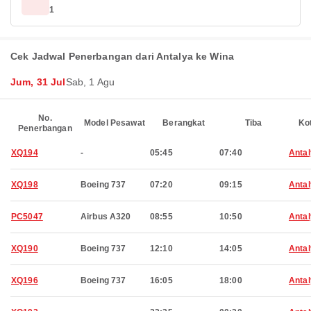
1
Cek Jadwal Penerbangan dari Antalya ke Wina
Jum, 31 Jul
Sab, 1 Agu
No.
Model Pesawat
Berangkat
Tiba
Ko
Penerbangan
XQ194
-
05:45
07:40
Anta
XQ198
Boeing 737
07:20
09:15
Anta
PC5047
Airbus A320
08:55
10:50
Anta
XQ190
Boeing 737
12:10
14:05
Anta
XQ196
Boeing 737
16:05
18:00
Anta