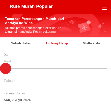
Rute Murah Populer
Temukan Penerbangan Murah dari
Antalya ke Wina
Nikmati promo penerbangan eksklusif ke
tujuan pilihan Anda. Pesan sekarang!
Sekali Jalan
Pulang Pergi
Multi-kota
Dari
Asal
Ke
Tujuan
Keberangkatan
Sab, 8 Agu 2026