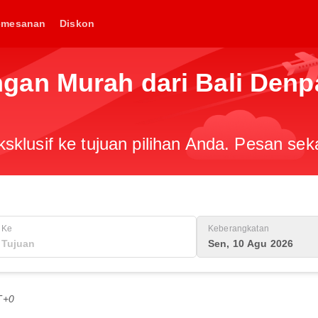
emesanan
Diskon
an Murah dari Bali Denp
klusif ke tujuan pilihan Anda. Pesan sek
Ke
Keberangkatan
Sen, 10 Agu 2026
T+0