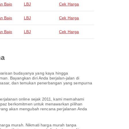
n Bajo
LBJ
Cek Harga
n Bajo
LBJ
Cek Harga
n Bajo
LBJ
Cek Harga
na
 warisan budayanya yang kaya hingga
n. Bayangkan diri Anda berjalan-jalan di
Denpasar, dan temukan penerbangan yang sempurna
erjalanan online sejak 2011, kami memahami
irpaz berkomitmen untuk menawarkan pilihan
 yang akan mengubah rencana perjalanan Anda
harga murah. Nikmati harga murah tanpa