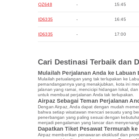
QZ648
-
15:45
ID6335
-
16:45
ID6335
-
17:00
Cari Destinasi Terbaik dan
Mulailah Perjalanan Anda ke Labuan 
Mulailah petualangan yang tak terlupakan ke Lab
pemandangannya yang menakjubkan, kota ini mena
jalanan yang ramai, mencicipi hidangan lokal, d
untuk membuat perjalanan Anda tak terlupakan.
Airpaz Sebagai Teman Perjalanan A
Dengan Airpaz, Anda dapat dengan mudah memesan
bahwa setiap wisatawan mencari sesuatu yang be
penerbangan yang paling sesuai dengan kebutuha
menjadi pengalaman yang lancar dan menyenang
Dapatkan Tiket Pesawat Termurah ke
Airpaz memberikan penawaran eksklusif dan pro