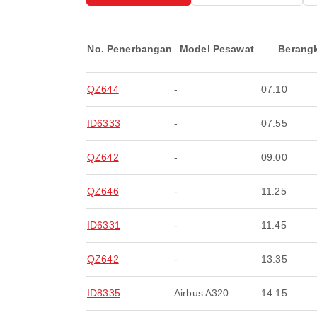
No. Penerbangan
Model Pesawat
Berang
QZ644
-
07:10
ID6333
-
07:55
QZ642
-
09:00
QZ646
-
11:25
ID6331
-
11:45
QZ642
-
13:35
ID8335
Airbus A320
14:15