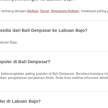
jo terbang dengan
AirAsia
,
Scoot
,
Singapore Airlines
, maskapai paling 
sedia dari Bali Denpasar ke Labuan Bajo?
abuan Bajo.
puler di Bali Denpasar?
keberangkatan paling populer di Bali Denpasar. Bandara-bandara i
tkan pengalaman perjalanan Anda. Anda bisa melihat informasi detail te
ler di Labuan Bajo?