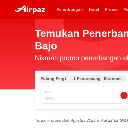
Penerbangan
Hotel
Promo
P
Temukan Penerbang
Bajo
Nikmati promo penerbangan eks
Pulang Pergi
1 Penumpang
Ekonomi
Dari
Terakhir diupdate
8 Agustus 2026 pukul 22.52 GM