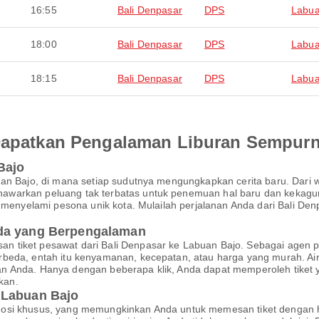
16:55
Bali Denpasar
DPS
Labua
18:00
Bali Denpasar
DPS
Labua
18:15
Bali Denpasar
DPS
Labua
 Dapatkan Pengalaman Liburan Sempur
Bajo
uan Bajo, di mana setiap sudutnya mengungkapkan cerita baru. Dari
warkan peluang tak terbatas untuk penemuan hal baru dan kekaguma
an menyelami pesona unik kota. Mulailah perjalanan Anda dari Bali 
nda yang Berpengalaman
 tiket pesawat dari Bali Denpasar ke Labuan Bajo. Sebagai agen p
rbeda, entah itu kenyamanan, kecepatan, atau harga yang murah. A
n Anda. Hanya dengan beberapa klik, Anda dapat memperoleh tiket
kan.
 Labuan Bajo
mosi khusus, yang memungkinkan Anda untuk memesan tiket dengan 