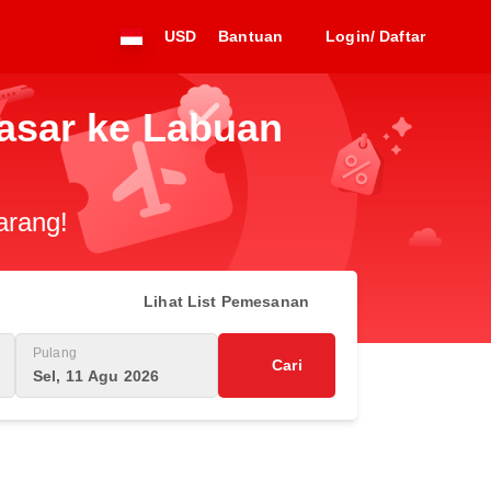
USD
Bantuan
Login/ Daftar
asar ke Labuan
arang!
Lihat List Pemesanan
Pulang
Cari
Sel, 11 Agu 2026