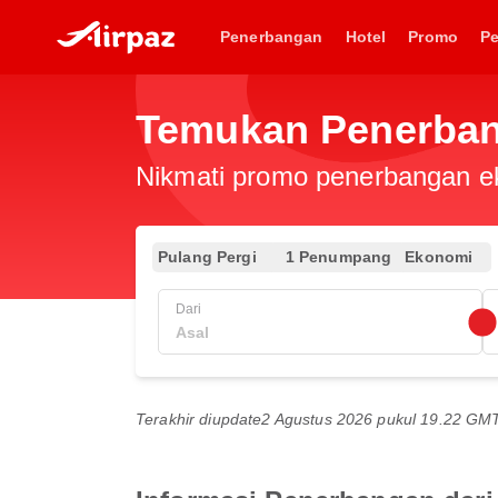
Penerbangan
Hotel
Promo
P
Temukan Penerbang
Nikmati promo penerbangan eks
Pulang Pergi
1 Penumpang
Ekonomi
Dari
Terakhir diupdate
2 Agustus 2026 pukul 19.22 GM