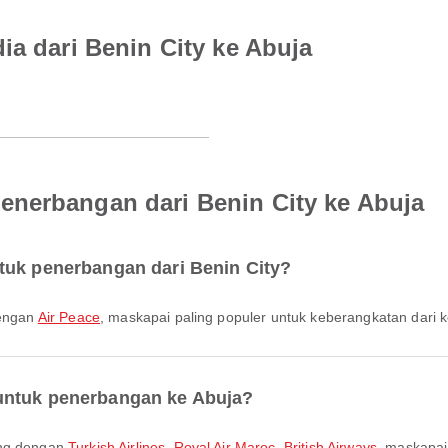
ia dari Benin City ke Abuja
nerbangan dari Benin City ke Abuja
tuk penerbangan dari Benin City?
dengan
Air Peace
, maskapai paling populer untuk keberangkatan dari ko
untuk penerbangan ke Abuja?
ang dengan
Turkish Airlines
,
Royal Air Maroc
,
British Airways
, maskapai