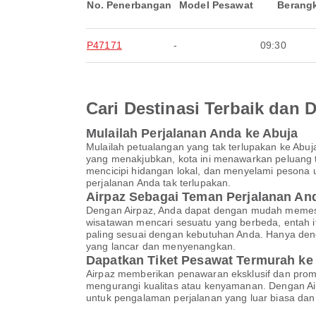
No. Penerbangan
Model Pesawat
Berang
P47171
-
09:30
Cari Destinasi Terbaik dan
Mulailah Perjalanan Anda ke Abuja
Mulailah petualangan yang tak terlupakan ke Ab
yang menakjubkan, kota ini menawarkan peluang t
mencicipi hidangan lokal, dan menyelami pesona 
perjalanan Anda tak terlupakan.
Airpaz Sebagai Teman Perjalanan A
Dengan Airpaz, Anda dapat dengan mudah memesan
wisatawan mencari sesuatu yang berbeda, entah 
paling sesuai dengan kebutuhan Anda. Hanya den
yang lancar dan menyenangkan.
Dapatkan Tiket Pesawat Termurah ke
Airpaz memberikan penawaran eksklusif dan pro
mengurangi kualitas atau kenyamanan. Dengan Air
untuk pengalaman perjalanan yang luar biasa dan 