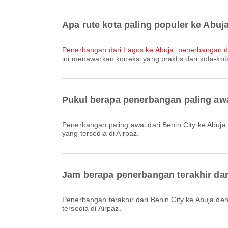
Apa rute kota paling populer ke Abuj
penerbangan dari Lagos ke Abuja
,
penerbangan d
ini menawarkan koneksi yang praktis dari kota-ko
Pukul berapa penerbangan paling awa
Penerbangan paling awal dari Benin City ke Abuja dengan Q9 berangkat pada pukul 08.15. Anda dapat melihat jadwal ini dan membandingkan pilihan penerbangan lain
yang tersedia di Airpaz.
Jam berapa penerbangan terakhir da
Penerbangan terakhir dari Benin City ke Abuja dengan UN berangkat pada pukul 15.55. Anda dapat melihat jadwal ini dan membandingkan pilihan penerbangan lain yang
tersedia di Airpaz.