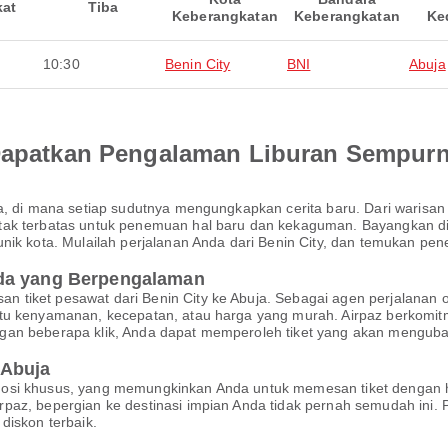
kat
Tiba
Keberangkatan
Keberangkatan
Ke
10:30
Benin City
BNI
Abuja
 Dapatkan Pengalaman Liburan Sempur
uja, di mana setiap sudutnya mengungkapkan cerita baru. Dari wari
ak terbatas untuk penemuan hal baru dan kekaguman. Bayangkan diri 
unik kota. Mulailah perjalanan Anda dari Benin City, dan temukan 
nda yang Berpengalaman
 tiket pesawat dari Benin City ke Abuja. Sebagai agen perjalanan 
itu kenyamanan, kecepatan, atau harga yang murah. Airpaz berkomi
gan beberapa klik, Anda dapat memperoleh tiket yang akan mengub
 Abuja
mosi khusus, yang memungkinkan Anda untuk memesan tiket dengan 
paz, bepergian ke destinasi impian Anda tidak pernah semudah ini.
diskon terbaik.