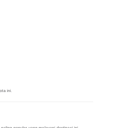
ta ini.
 paling populer yang melayani destinasi ini.