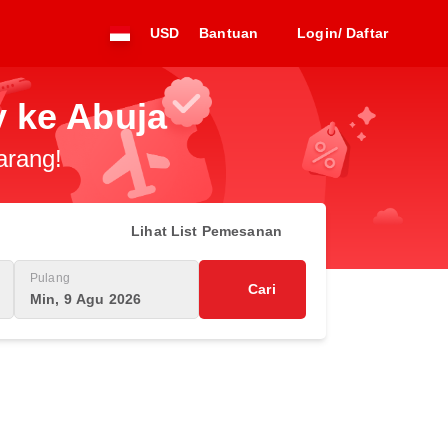
USD
Bantuan
Login/ Daftar
 ke Abuja
arang!
Lihat List Pemesanan
Pulang
Cari
Min, 9 Agu 2026