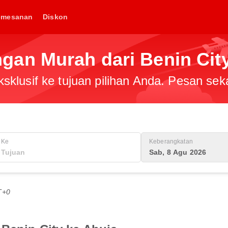
emesanan
Diskon
an Murah dari Benin City
klusif ke tujuan pilihan Anda. Pesan sek
Ke
Keberangkatan
Sab, 8 Agu 2026
T+0