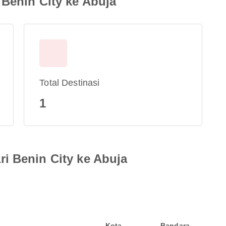
 Benin City ke Abuja
Total Destinasi
1
i Benin City ke Abuja
Kota
Bandara