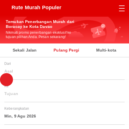
Rute Murah Populer
Temukan Penerbangan Murah dari
Boracay ke Kota Davao
Nikmati promo penerbangan eksklusif ke
tujuan pilihan Anda. Pesan sekarang!
Sekali Jalan
Pulang Pergi
Multi-kota
Dari
Asal
Ke
Tujuan
Keberangkatan
Min, 9 Agu 2026