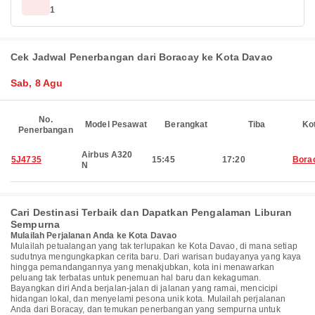
1
Cek Jadwal Penerbangan dari Boracay ke Kota Davao
Sab, 8 Agu
No.
Model Pesawat
Berangkat
Tiba
Ko
Penerbangan
Airbus A320
5J4735
15:45
17:20
Bora
N
Cari Destinasi Terbaik dan Dapatkan Pengalaman Liburan
Sempurna
Mulailah Perjalanan Anda ke Kota Davao
Mulailah petualangan yang tak terlupakan ke Kota Davao, di mana setiap
sudutnya mengungkapkan cerita baru. Dari warisan budayanya yang kaya
hingga pemandangannya yang menakjubkan, kota ini menawarkan
peluang tak terbatas untuk penemuan hal baru dan kekaguman.
Bayangkan diri Anda berjalan-jalan di jalanan yang ramai, mencicipi
hidangan lokal, dan menyelami pesona unik kota. Mulailah perjalanan
Anda dari Boracay, dan temukan penerbangan yang sempurna untuk