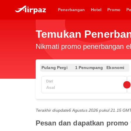
Penerbangan
Hotel
Promo
P
Temukan Penerbang
Nikmati promo penerbangan eks
Pulang Pergi
1 Penumpang
Ekonomi
Dari
Terakhir diupdate
6 Agustus 2026 pukul 21.15 GM
Pesan dan dapatkan promo t