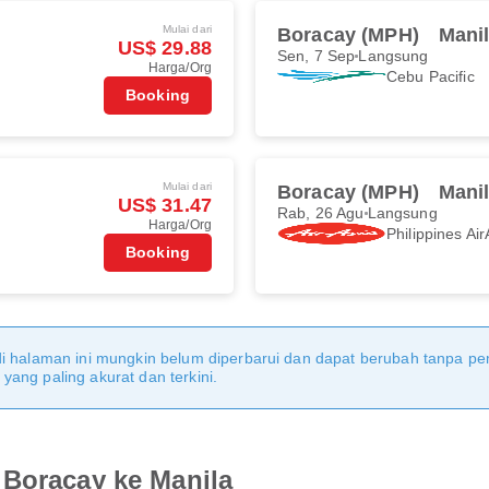
Mulai dari
Boracay (MPH)
Mani
US$ 29.88
Sen, 7 Sep
Langsung
Harga/Org
Cebu Pacific
Booking
Mulai dari
Boracay (MPH)
Mani
US$ 31.47
Rab, 26 Agu
Langsung
Harga/Org
Philippines Air
Booking
di halaman ini mungkin belum diperbarui dan dapat berubah tanpa 
ang paling akurat dan terkini.
 Boracay ke Manila