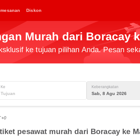
emesanan
Diskon
an Murah dari Boracay k
klusif ke tujuan pilihan Anda. Pesan sek
Ke
Keberangkatan
Sab, 8 Agu 2026
T+0
iket pesawat murah dari Boracay ke M