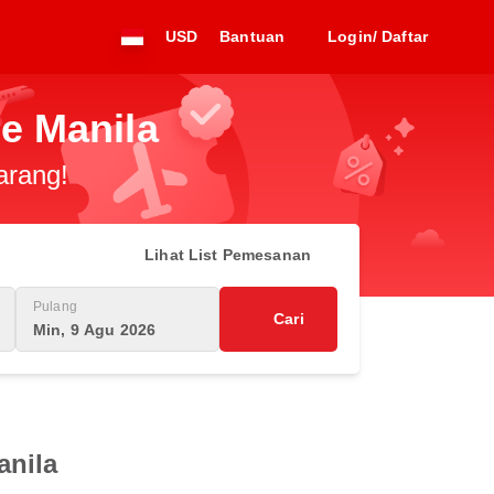
USD
Bantuan
Login/ Daftar
e Manila
arang!
Lihat List Pemesanan
Pulang
Cari
Min, 9 Agu 2026
anila