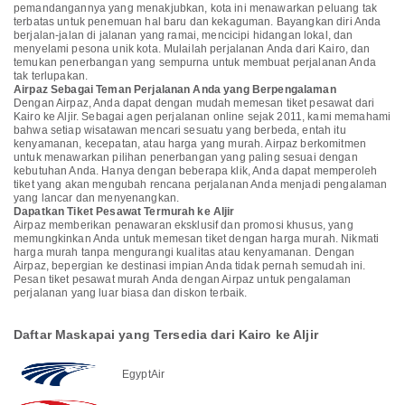
pemandangannya yang menakjubkan, kota ini menawarkan peluang tak
terbatas untuk penemuan hal baru dan kekaguman. Bayangkan diri Anda
berjalan-jalan di jalanan yang ramai, mencicipi hidangan lokal, dan
menyelami pesona unik kota. Mulailah perjalanan Anda dari Kairo, dan
temukan penerbangan yang sempurna untuk membuat perjalanan Anda
tak terlupakan.
Airpaz Sebagai Teman Perjalanan Anda yang Berpengalaman
Dengan Airpaz, Anda dapat dengan mudah memesan tiket pesawat dari
Kairo ke Aljir. Sebagai agen perjalanan online sejak 2011, kami memahami
bahwa setiap wisatawan mencari sesuatu yang berbeda, entah itu
kenyamanan, kecepatan, atau harga yang murah. Airpaz berkomitmen
untuk menawarkan pilihan penerbangan yang paling sesuai dengan
kebutuhan Anda. Hanya dengan beberapa klik, Anda dapat memperoleh
tiket yang akan mengubah rencana perjalanan Anda menjadi pengalaman
yang lancar dan menyenangkan.
Dapatkan Tiket Pesawat Termurah ke Aljir
Airpaz memberikan penawaran eksklusif dan promosi khusus, yang
memungkinkan Anda untuk memesan tiket dengan harga murah. Nikmati
harga murah tanpa mengurangi kualitas atau kenyamanan. Dengan
Airpaz, bepergian ke destinasi impian Anda tidak pernah semudah ini.
Pesan tiket pesawat murah Anda dengan Airpaz untuk pengalaman
perjalanan yang luar biasa dan diskon terbaik.
Daftar Maskapai yang Tersedia dari Kairo ke Aljir
EgyptAir