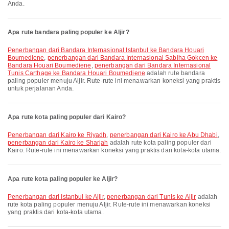
Anda.
Apa rute bandara paling populer ke Aljir?
penerbangan dari Bandara Internasional Istanbul ke Bandara Houari
Boumediene
,
penerbangan dari Bandara Internasional Sabiha Gokcen ke
Bandara Houari Boumediene
,
penerbangan dari Bandara Internasional
Tunis Carthage ke Bandara Houari Boumediene
adalah rute bandara
paling populer menuju Aljir. Rute-rute ini menawarkan koneksi yang praktis
untuk perjalanan Anda.
Apa rute kota paling populer dari Kairo?
penerbangan dari Kairo ke Riyadh
,
penerbangan dari Kairo ke Abu Dhabi
,
penerbangan dari Kairo ke Sharjah
adalah rute kota paling populer dari
Kairo. Rute-rute ini menawarkan koneksi yang praktis dari kota-kota utama.
Apa rute kota paling populer ke Aljir?
penerbangan dari Istanbul ke Aljir
,
penerbangan dari Tunis ke Aljir
adalah
rute kota paling populer menuju Aljir. Rute-rute ini menawarkan koneksi
yang praktis dari kota-kota utama.