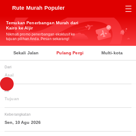
Rute Murah Populer
Temukan Penerbangan Murah dari
Kairo ke Aljir
Nikmati promo penerbangan eksklusif ke
tujuan pilihan Anda. Pesan sekarang!
Sekali Jalan
Pulang Pergi
Multi-kota
Dari
Asal
Ke
Tujuan
Keberangkatan
Sen, 10 Agu 2026