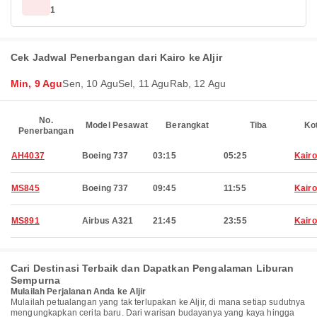
1
Cek Jadwal Penerbangan dari Kairo ke Aljir
Min, 9 Agu
Sen, 10 Agu
Sel, 11 Agu
Rab, 12 Agu
No.
Model Pesawat
Berangkat
Tiba
Ko
Penerbangan
AH4037
Boeing 737
03:15
05:25
Kairo
MS845
Boeing 737
09:45
11:55
Kairo
MS891
Airbus A321
21:45
23:55
Kairo
Cari Destinasi Terbaik dan Dapatkan Pengalaman Liburan
Sempurna
Mulailah Perjalanan Anda ke Aljir
Mulailah petualangan yang tak terlupakan ke Aljir, di mana setiap sudutnya
mengungkapkan cerita baru. Dari warisan budayanya yang kaya hingga