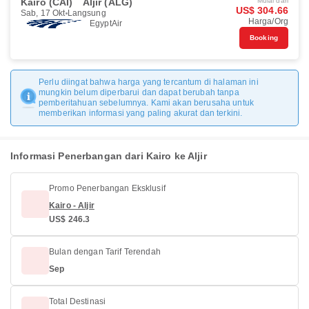
Kairo (CAI)
Aljir (ALG)
Mulai dari
US$ 304.66
Sab, 17 Okt
Langsung
Harga/Org
EgyptAir
Booking
Perlu diingat bahwa harga yang tercantum di halaman ini
mungkin belum diperbarui dan dapat berubah tanpa
pemberitahuan sebelumnya. Kami akan berusaha untuk
memberikan informasi yang paling akurat dan terkini.
Informasi Penerbangan dari Kairo ke Aljir
Promo Penerbangan Eksklusif
Kairo - Aljir
US$ 246.3
Bulan dengan Tarif Terendah
Sep
Total Destinasi