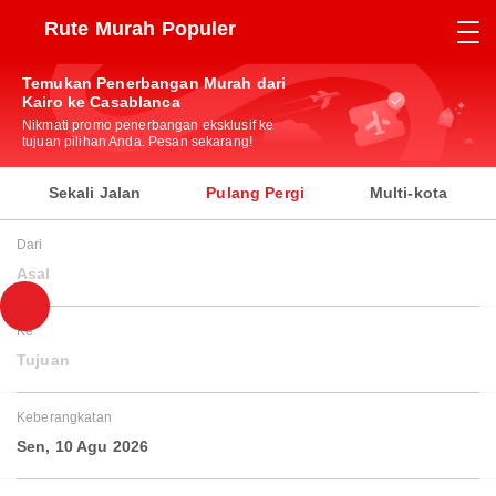
Rute Murah Populer
Temukan Penerbangan Murah dari
Kairo ke Casablanca
Nikmati promo penerbangan eksklusif ke
tujuan pilihan Anda. Pesan sekarang!
Sekali Jalan
Pulang Pergi
Multi-kota
Dari
Asal
Ke
Tujuan
Keberangkatan
Sen, 10 Agu 2026