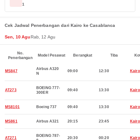
1
Cek Jadwal Penerbangan dari Kairo ke Casablanca
Sen, 10 Agu
Rab, 12 Agu
No.
Model Pesawat
Berangkat
Tiba
Ko
Penerbangan
Airbus A320
MS847
09:00
12:30
Kairo
N
BOEING 777-
AT273
09:40
13:30
Kairo
300ER
MS8101
Boeing 737
09:40
13:30
Kairo
MS861
Airbus A321
20:15
23:45
Kairo
BOEING 787-
AT271
20:30
00:20
Kairo