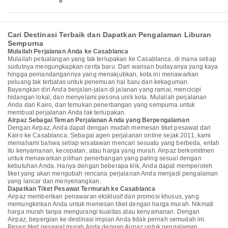
8
Cari Destinasi Terbaik dan Dapatkan Pengalaman Liburan
Sempurna
Mulailah Perjalanan Anda ke Casablanca
Mulailah petualangan yang tak terlupakan ke Casablanca, di mana setiap
sudutnya mengungkapkan cerita baru. Dari warisan budayanya yang kaya
hingga pemandangannya yang menakjubkan, kota ini menawarkan
peluang tak terbatas untuk penemuan hal baru dan kekaguman.
Bayangkan diri Anda berjalan-jalan di jalanan yang ramai, mencicipi
hidangan lokal, dan menyelami pesona unik kota. Mulailah perjalanan
Anda dari Kairo, dan temukan penerbangan yang sempurna untuk
membuat perjalanan Anda tak terlupakan.
Airpaz Sebagai Teman Perjalanan Anda yang Berpengalaman
Dengan Airpaz, Anda dapat dengan mudah memesan tiket pesawat dari
Kairo ke Casablanca. Sebagai agen perjalanan online sejak 2011, kami
memahami bahwa setiap wisatawan mencari sesuatu yang berbeda, entah
itu kenyamanan, kecepatan, atau harga yang murah. Airpaz berkomitmen
untuk menawarkan pilihan penerbangan yang paling sesuai dengan
kebutuhan Anda. Hanya dengan beberapa klik, Anda dapat memperoleh
tiket yang akan mengubah rencana perjalanan Anda menjadi pengalaman
yang lancar dan menyenangkan.
Dapatkan Tiket Pesawat Termurah ke Casablanca
Airpaz memberikan penawaran eksklusif dan promosi khusus, yang
memungkinkan Anda untuk memesan tiket dengan harga murah. Nikmati
harga murah tanpa mengurangi kualitas atau kenyamanan. Dengan
Airpaz, bepergian ke destinasi impian Anda tidak pernah semudah ini.
Pesan tiket pesawat murah Anda dengan Airpaz untuk pengalaman