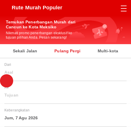
Rute Murah Populer
Temukan Penerbangan Murah dari
Cancun ke Kota Meksiko
Nikmati promo penerbangan eksklusif ke
tujuan pilihan Anda. Pesan sekarang!
Sekali Jalan
Pulang Pergi
Multi-kota
Dari
Asal
Ke
Tujuan
Keberangkatan
Jum, 7 Agu 2026