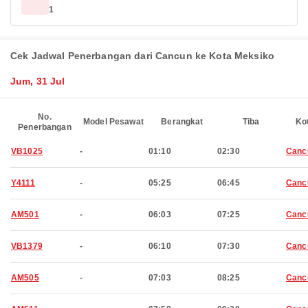
1
Cek Jadwal Penerbangan dari Cancun ke Kota Meksiko
Jum, 31 Jul
No.
Model Pesawat
Berangkat
Tiba
Ko
Penerbangan
VB1025
-
01:10
02:30
Canc
Y4111
-
05:25
06:45
Canc
AM501
-
06:03
07:25
Canc
VB1379
-
06:10
07:30
Canc
AM505
-
07:03
08:25
Canc