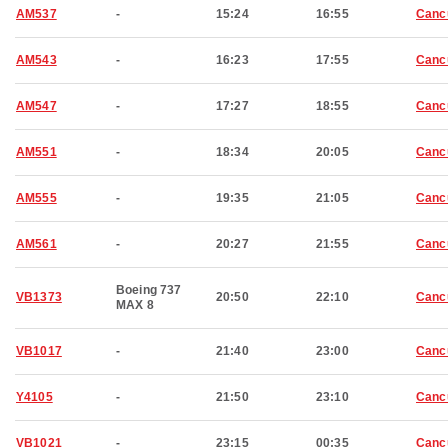
AM537
-
15:24
16:55
Canc
AM543
-
16:23
17:55
Canc
AM547
-
17:27
18:55
Canc
AM551
-
18:34
20:05
Canc
AM555
-
19:35
21:05
Canc
AM561
-
20:27
21:55
Canc
Boeing 737
VB1373
20:50
22:10
Canc
MAX 8
VB1017
-
21:40
23:00
Canc
Y4105
-
21:50
23:10
Canc
VB1021
-
23:15
00:35
Canc