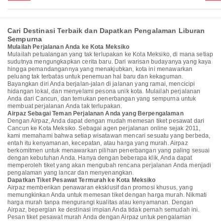
Cari Destinasi Terbaik dan Dapatkan Pengalaman Liburan
Sempurna
Mulailah Perjalanan Anda ke Kota Meksiko
Mulailah petualangan yang tak terlupakan ke Kota Meksiko, di mana setiap
sudutnya mengungkapkan cerita baru. Dari warisan budayanya yang kaya
hingga pemandangannya yang menakjubkan, kota ini menawarkan
peluang tak terbatas untuk penemuan hal baru dan kekaguman.
Bayangkan diri Anda berjalan-jalan di jalanan yang ramai, mencicipi
hidangan lokal, dan menyelami pesona unik kota. Mulailah perjalanan
Anda dari Cancun, dan temukan penerbangan yang sempurna untuk
membuat perjalanan Anda tak terlupakan.
Airpaz Sebagai Teman Perjalanan Anda yang Berpengalaman
Dengan Airpaz, Anda dapat dengan mudah memesan tiket pesawat dari
Cancun ke Kota Meksiko. Sebagai agen perjalanan online sejak 2011,
kami memahami bahwa setiap wisatawan mencari sesuatu yang berbeda,
entah itu kenyamanan, kecepatan, atau harga yang murah. Airpaz
berkomitmen untuk menawarkan pilihan penerbangan yang paling sesuai
dengan kebutuhan Anda. Hanya dengan beberapa klik, Anda dapat
memperoleh tiket yang akan mengubah rencana perjalanan Anda menjadi
pengalaman yang lancar dan menyenangkan.
Dapatkan Tiket Pesawat Termurah ke Kota Meksiko
Airpaz memberikan penawaran eksklusif dan promosi khusus, yang
memungkinkan Anda untuk memesan tiket dengan harga murah. Nikmati
harga murah tanpa mengurangi kualitas atau kenyamanan. Dengan
Airpaz, bepergian ke destinasi impian Anda tidak pernah semudah ini.
Pesan tiket pesawat murah Anda dengan Airpaz untuk pengalaman