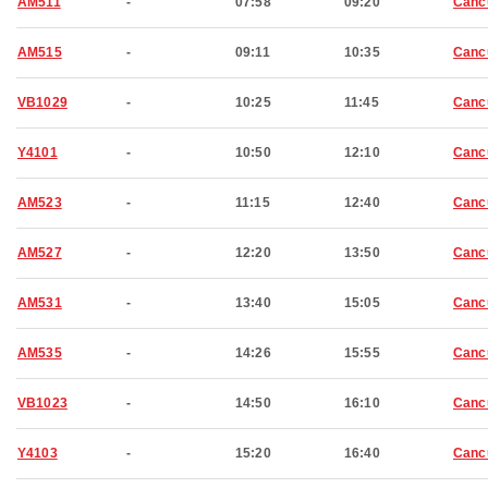
AM511
-
07:58
09:20
Canc
AM515
-
09:11
10:35
Canc
VB1029
-
10:25
11:45
Canc
Y4101
-
10:50
12:10
Canc
AM523
-
11:15
12:40
Canc
AM527
-
12:20
13:50
Canc
AM531
-
13:40
15:05
Canc
AM535
-
14:26
15:55
Canc
VB1023
-
14:50
16:10
Canc
Y4103
-
15:20
16:40
Canc