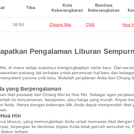
Kota
Bandara
kat
Tiba
Keberangkatan
Keberangkatan
Ke
16:50
Chiang Mai
CNX
Hua H
 Dapatkan Pengalaman Liburan Sempur
 Hin, di mana setiap sudutnya mengungkapkan cerita baru. Dari war
warkan peluang tak terbatas untuk penemuan hal baru dan kekaguma
an menyelami pesona unik kota. Mulailah perjalanan Anda dari Chia
nda yang Berpengalaman
 tiket pesawat dari Chiang Mai ke Hua Hin. Sebagai agen perjala
 entah itu kenyamanan, kecepatan, atau harga yang murah. Airpaz b
n Anda. Hanya dengan beberapa klik, Anda dapat memperoleh tiket
kan.
 Hua Hin
mosi khusus, yang memungkinkan Anda untuk memesan tiket dengan 
paz, bepergian ke destinasi impian Anda tidak pernah semudah ini.
diskon terbaik.