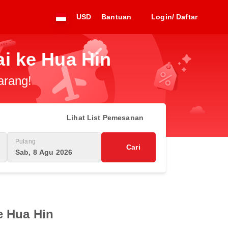
USD
Bantuan
Login/ Daftar
i ke Hua Hin
arang!
Lihat List Pemesanan
Pulang
Cari
Sab, 8 Agu 2026
e Hua Hin