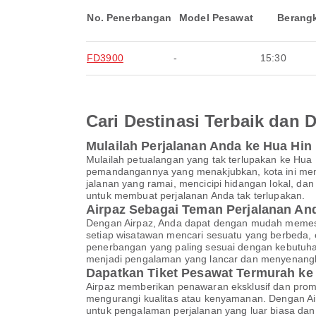
No. Penerbangan
Model Pesawat
Berang
FD3900
-
15:30
Cari Destinasi Terbaik dan
Mulailah Perjalanan Anda ke Hua Hin
Mulailah petualangan yang tak terlupakan ke Hua
pemandangannya yang menakjubkan, kota ini mena
jalanan yang ramai, mencicipi hidangan lokal, d
untuk membuat perjalanan Anda tak terlupakan.
Airpaz Sebagai Teman Perjalanan A
Dengan Airpaz, Anda dapat dengan mudah memesan
setiap wisatawan mencari sesuatu yang berbeda,
penerbangan yang paling sesuai dengan kebutuha
menjadi pengalaman yang lancar dan menyenang
Dapatkan Tiket Pesawat Termurah ke
Airpaz memberikan penawaran eksklusif dan pro
mengurangi kualitas atau kenyamanan. Dengan Air
untuk pengalaman perjalanan yang luar biasa dan 