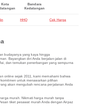
Kota
Bandara
datangan
Kedatangan
in
HHQ
Cek Harga
na
isan budayanya yang kaya hingga
n. Bayangkan diri Anda berjalan-jalan di
ng Mai, dan temukan penerbangan yang sempurna
nan online sejak 2011, kami memahami bahwa
erkomitmen untuk menawarkan pilihan
 yang akan mengubah rencana perjalanan Anda
harga murah. Nikmati harga murah tanpa
 Pesan tiket pesawat murah Anda dengan Airpaz