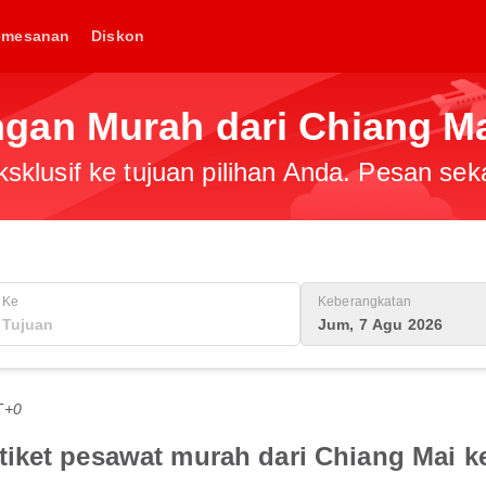
emesanan
Diskon
an Murah dari Chiang Ma
klusif ke tujuan pilihan Anda. Pesan sek
Ke
Keberangkatan
Jum, 7 Agu 2026
T+0
iket pesawat murah dari Chiang Mai k