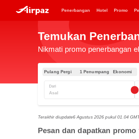
Penerbangan
Hotel
Promo
P
Temukan Penerbang
Nikmati promo penerbangan eks
Pulang Pergi
1 Penumpang
Ekonomi
Dari
Terakhir diupdate
6 Agustus 2026 pukul 01.04 GM
Pesan dan dapatkan promo t