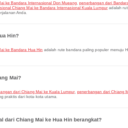
 Mai ke Bandara Internasional Don Mueang
,
penerbangan dari Bandara
sional Chiang Mai ke Bandara Internasional Kuala Lumpur
adalah rut
erjalanan Anda.
Hua Hin?
Mai ke Bandara Hua Hin
adalah rute bandara paling populer menuju H
iang Mai?
angan dari Chiang Mai ke Kuala Lumpur
,
penerbangan dari Chiang M
g praktis dari kota-kota utama.
l dari Chiang Mai ke Hua Hin berangkat?