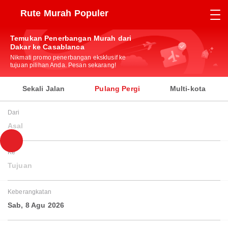
Rute Murah Populer
Temukan Penerbangan Murah dari
Dakar ke Casablanca
Nikmati promo penerbangan eksklusif ke
tujuan pilihan Anda. Pesan sekarang!
Sekali Jalan
Pulang Pergi
Multi-kota
Dari
Asal
Ke
Tujuan
Keberangkatan
Sab, 8 Agu 2026