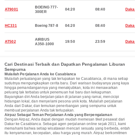
BOEING 777-
AT9001
04:20
08:40
Daka
300ER
HC331
Boeing 787-8
04:20
08:40
Daka
AIRBUS
AT502
19:50
23:59
Daka
A350-1000
Cari Destinasi Terbaik dan Dapatkan Pengalaman Liburan
Sempurna
Mulailah Perjalanan Anda ke Casablanca
Mulailah petualangan yang tak terlupakan ke Casablanca, di mana setiap
sudutnya mengungkapkan cerita baru. Dari warisan budayanya yang kaya
hingga pemandangannya yang menakjubkan, kota ini menawarkan
peluang tak terbatas untuk penemuan hal baru dan kekaguman.
Bayangkan diri Anda berjalan-jalan di jalanan yang ramai, mencicipi
hidangan lokal, dan menyelami pesona unik kota. Mulailah perjalanan
Anda dari Dakar, dan temukan penerbangan yang sempurna untuk
membuat perjalanan Anda tak terlupakan.
Airpaz Sebagai Teman Perjalanan Anda yang Berpengalaman
Dengan Airpaz, Anda dapat dengan mudah memesan tiket pesawat dari
Dakar ke Casablanca. Sebagai agen perjalanan online sejak 2011, kami
memahami bahwa setiap wisatawan mencari sesuatu yang berbeda, entah
itu kenyamanan, kecepatan, atau harga yang murah. Airpaz berkomitmen