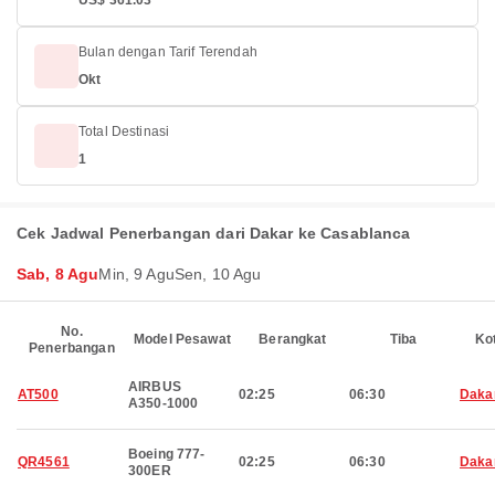
US$ 361.03
Bulan dengan Tarif Terendah
Okt
Total Destinasi
1
Cek Jadwal Penerbangan dari Dakar ke Casablanca
Sab, 8 Agu
Min, 9 Agu
Sen, 10 Agu
No.
Model Pesawat
Berangkat
Tiba
Ko
Penerbangan
AIRBUS
AT500
02:25
06:30
Daka
A350-1000
Boeing 777-
QR4561
02:25
06:30
Daka
300ER