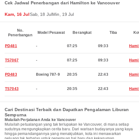
Cek Jadwal Penerbangan dari Hamilton ke Vancouver
Kam, 16 Jul
Sab, 18 Jul
Min, 19 Jul
No.
Model Pesawat
Berangkat
Tiba
Ko
Penerbangan
PD481
-
07:25
09:33
Hami
TS7067
-
07:25
09:33
Hami
PD483
Boeing 787-9
20:35
22:43
Hami
TS7043
-
20:35
22:43
Hami
Cari Destinasi Terbaik dan Dapatkan Pengalaman Liburan
Sempurna
Mulailah Perjalanan Anda ke Vancouver
Mulailah petualangan yang tak terlupakan ke Vancouver, di mana setiap
sudutnya mengungkapkan cerita baru. Dari warisan budayanya yang kaya
hingga pemandangannya yang menakjubkan, kota ini menawarkan
peluang tak terbatas untuk penemuan hal baru dan kekaguman.