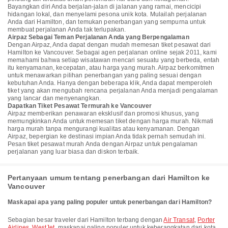
Bayangkan diri Anda berjalan-jalan di jalanan yang ramai, mencicipi
hidangan lokal, dan menyelami pesona unik kota. Mulailah perjalanan
Anda dari Hamilton, dan temukan penerbangan yang sempurna untuk
membuat perjalanan Anda tak terlupakan.
Airpaz Sebagai Teman Perjalanan Anda yang Berpengalaman
Dengan Airpaz, Anda dapat dengan mudah memesan tiket pesawat dari
Hamilton ke Vancouver. Sebagai agen perjalanan online sejak 2011, kami
memahami bahwa setiap wisatawan mencari sesuatu yang berbeda, entah
itu kenyamanan, kecepatan, atau harga yang murah. Airpaz berkomitmen
untuk menawarkan pilihan penerbangan yang paling sesuai dengan
kebutuhan Anda. Hanya dengan beberapa klik, Anda dapat memperoleh
tiket yang akan mengubah rencana perjalanan Anda menjadi pengalaman
yang lancar dan menyenangkan.
Dapatkan Tiket Pesawat Termurah ke Vancouver
Airpaz memberikan penawaran eksklusif dan promosi khusus, yang
memungkinkan Anda untuk memesan tiket dengan harga murah. Nikmati
harga murah tanpa mengurangi kualitas atau kenyamanan. Dengan
Airpaz, bepergian ke destinasi impian Anda tidak pernah semudah ini.
Pesan tiket pesawat murah Anda dengan Airpaz untuk pengalaman
perjalanan yang luar biasa dan diskon terbaik.
Pertanyaan umum tentang penerbangan dari Hamilton ke
Vancouver
Maskapai apa yang paling populer untuk penerbangan dari Hamilton?
Sebagian besar traveler dari Hamilton terbang dengan
Air Transat
,
Porter
Airlines
,
WestJet
, maskapai paling populer untuk keberangkatan dari kota