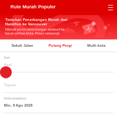
Rute Murah Populer
Temukan Penerbangan Murah dari
Hamilton ke Vancouver
Nikmati promo penerbangan eksklusif ke
tujuan pilihan Anda. Pesan sekarang!
Sekali Jalan
Pulang Pergi
Multi-kota
Dari
Asal
Ke
Tujuan
Keberangkatan
Min, 9 Agu 2026