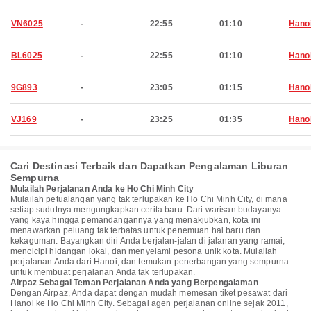
VN6025
-
22:55
01:10
Hano
BL6025
-
22:55
01:10
Hano
9G893
-
23:05
01:15
Hano
VJ169
-
23:25
01:35
Hano
Cari Destinasi Terbaik dan Dapatkan Pengalaman Liburan
Sempurna
Mulailah Perjalanan Anda ke Ho Chi Minh City
Mulailah petualangan yang tak terlupakan ke Ho Chi Minh City, di mana
setiap sudutnya mengungkapkan cerita baru. Dari warisan budayanya
yang kaya hingga pemandangannya yang menakjubkan, kota ini
menawarkan peluang tak terbatas untuk penemuan hal baru dan
kekaguman. Bayangkan diri Anda berjalan-jalan di jalanan yang ramai,
mencicipi hidangan lokal, dan menyelami pesona unik kota. Mulailah
perjalanan Anda dari Hanoi, dan temukan penerbangan yang sempurna
untuk membuat perjalanan Anda tak terlupakan.
Airpaz Sebagai Teman Perjalanan Anda yang Berpengalaman
Dengan Airpaz, Anda dapat dengan mudah memesan tiket pesawat dari
Hanoi ke Ho Chi Minh City. Sebagai agen perjalanan online sejak 2011,