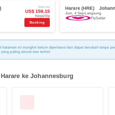
Mulai dari
)
Harare (HRE)
Johann
US$ 159.15
Jum, 4 Sep
Langsung
Harga/Org
FlySafair
Booking
di halaman ini mungkin belum diperbarui dan dapat berubah tanpa 
ang paling akurat dan terkini.
 Harare ke Johannesburg