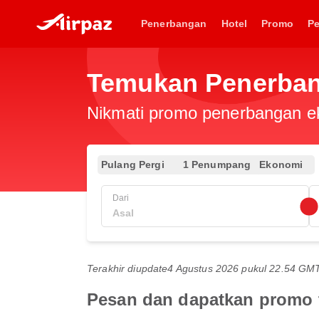
Penerbangan
Hotel
Promo
P
Temukan Penerban
Nikmati promo penerbangan eks
Pulang Pergi
1 Penumpang
Ekonomi
Dari
Terakhir diupdate
4 Agustus 2026 pukul 22.54 GM
Pesan dan dapatkan promo t