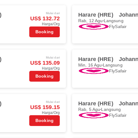
Mulai dari
)
Harare (HRE)
Johann
US$ 132.72
Rab, 12 Agu
Langsung
Harga/Org
FlySafair
Booking
Mulai dari
)
Harare (HRE)
Johann
US$ 135.09
Min, 16 Agu
Langsung
Harga/Org
FlySafair
Booking
Mulai dari
)
Harare (HRE)
Johann
US$ 159.15
Rab, 5 Agu
Langsung
Harga/Org
FlySafair
Booking