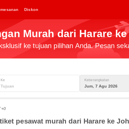
emesanan
Diskon
gan Murah dari Harare k
klusif ke tujuan pilihan Anda. Pesan sek
Ke
Keberangkatan
Jum, 7 Agu 2026
T+0
iket pesawat murah dari Harare ke J