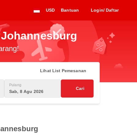
USD
Bantuan
Login/ Daftar
e Johannesburg
arang!
Lihat List Pemesanan
Pulang
Cari
Sab, 8 Agu 2026
ohannesburg