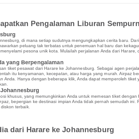
 Dapatkan Pengalaman Liburan Sempur
esburg
annesburg, di mana setiap sudutnya mengungkapkan cerita baru. Dar
warkan peluang tak terbatas untuk penemuan hal baru dan kekaguma
an menyelami pesona unik kota. Mulailah perjalanan Anda dari Hara
nda yang Berpengalaman
n tiket pesawat dari Harare ke Johannesburg. Sebagai agen perjal
 entah itu kenyamanan, kecepatan, atau harga yang murah. Airpaz b
n Anda. Hanya dengan beberapa klik, Anda dapat memperoleh tiket
kan.
e Johannesburg
mosi khusus, yang memungkinkan Anda untuk memesan tiket dengan 
paz, bepergian ke destinasi impian Anda tidak pernah semudah ini.
diskon terbaik.
dia dari Harare ke Johannesburg