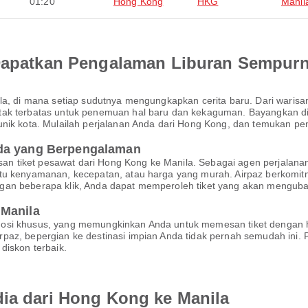
01:20
Hong Kong
HKG
Manil
 Dapatkan Pengalaman Liburan Sempur
nila, di mana setiap sudutnya mengungkapkan cerita baru. Dari war
ak terbatas untuk penemuan hal baru dan kekaguman. Bayangkan diri 
 unik kota. Mulailah perjalanan Anda dari Hong Kong, dan temukan
nda yang Berpengalaman
 tiket pesawat dari Hong Kong ke Manila. Sebagai agen perjalana
itu kenyamanan, kecepatan, atau harga yang murah. Airpaz berkomi
gan beberapa klik, Anda dapat memperoleh tiket yang akan mengub
 Manila
mosi khusus, yang memungkinkan Anda untuk memesan tiket dengan 
paz, bepergian ke destinasi impian Anda tidak pernah semudah ini.
diskon terbaik.
dia dari Hong Kong ke Manila