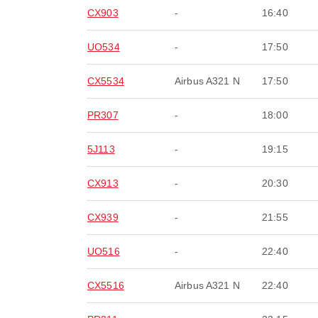
CX903
-
16:40
UO534
-
17:50
CX5534
Airbus A321 N
17:50
PR307
-
18:00
5J113
-
19:15
CX913
-
20:30
CX939
-
21:55
UO516
-
22:40
CX5516
Airbus A321 N
22:40