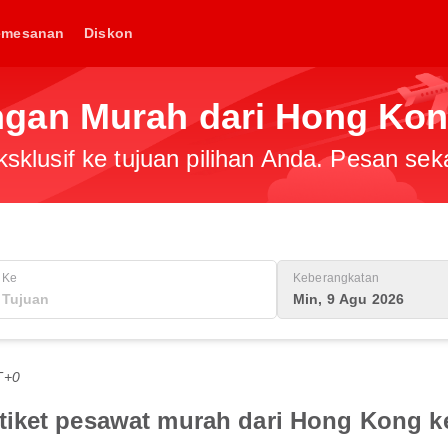
emesanan
Diskon
gan Murah dari Hong Kon
klusif ke tujuan pilihan Anda. Pesan sek
Ke
Keberangkatan
Min, 9 Agu 2026
T+0
iket pesawat murah dari Hong Kong k