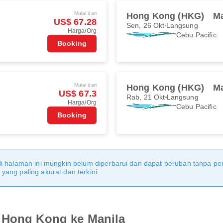
Mulai dari
Hong Kong (HKG)
Ma
US$ 67.28
Sen, 26 Okt
Langsung
Harga/Org
Cebu Pacific
Booking
Mulai dari
Hong Kong (HKG)
Ma
US$ 67.3
Rab, 21 Okt
Langsung
Harga/Org
Cebu Pacific
Booking
di halaman ini mungkin belum diperbarui dan dapat berubah tanpa 
ang paling akurat dan terkini.
i Hong Kong ke Manila