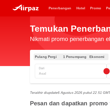
Penerbangan
Hotel
Promo
P
Temukan Penerban
Nikmati promo penerbangan eks
Pulang Pergi
1 Penumpang
Ekonomi
Dari
Terakhir diupdate
6 Agustus 2026 pukul 22.51 GM
Pesan dan dapatkan promo t