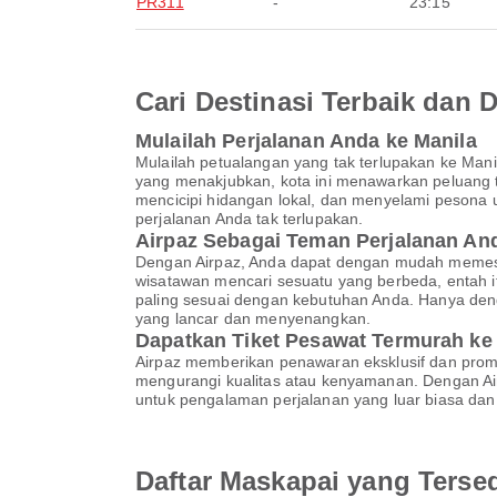
PR311
-
23:15
Cari Destinasi Terbaik dan
Mulailah Perjalanan Anda ke Manila
Mulailah petualangan yang tak terlupakan ke Ma
yang menakjubkan, kota ini menawarkan peluang t
mencicipi hidangan lokal, dan menyelami pesona
perjalanan Anda tak terlupakan.
Airpaz Sebagai Teman Perjalanan A
Dengan Airpaz, Anda dapat dengan mudah memesan
wisatawan mencari sesuatu yang berbeda, entah 
paling sesuai dengan kebutuhan Anda. Hanya den
yang lancar dan menyenangkan.
Dapatkan Tiket Pesawat Termurah ke
Airpaz memberikan penawaran eksklusif dan pro
mengurangi kualitas atau kenyamanan. Dengan Air
untuk pengalaman perjalanan yang luar biasa dan 
Daftar Maskapai yang Terse