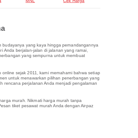
a
MNL
Cek Harga
na
isan budayanya yang kaya hingga pemandangannya
Anda berjalan-jalan di jalanan yang ramai,
 penerbangan yang sempurna untuk membuat
n online sejak 2011, kami memahami bahwa setiap
tmen untuk menawarkan pilihan penerbangan yang
ah rencana perjalanan Anda menjadi pengalaman
harga murah. Nikmati harga murah tanpa
 Pesan tiket pesawat murah Anda dengan Airpaz