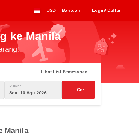
USD
Bantuan
Login/ Daftar
g ke Manila
arang!
Lihat List Pemesanan
Pulang
Cari
Sen, 10 Agu 2026
e Manila