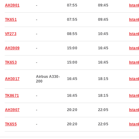
AH3901
-
07:55
09:45
Istan
TK651
-
07:55
09:45
Istan
VF273
-
08:55
10:45
Istan
AH3909
-
15:00
16:45
Istan
TK653
-
15:00
16:45
Istan
Airbus A330-
AH3017
16:45
18:15
Istan
200
TK8671
-
16:45
18:15
Istan
AH3907
-
20:20
22:05
Istan
TK655
-
20:20
22:05
Istan