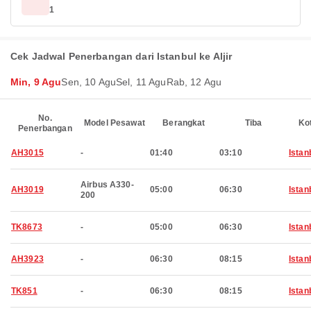
1
Cek Jadwal Penerbangan dari Istanbul ke Aljir
Min, 9 Agu
Sen, 10 Agu
Sel, 11 Agu
Rab, 12 Agu
No.
Model Pesawat
Berangkat
Tiba
Ko
Penerbangan
AH3015
-
01:40
03:10
Istan
Airbus A330-
AH3019
05:00
06:30
Istan
200
TK8673
-
05:00
06:30
Istan
AH3923
-
06:30
08:15
Istan
TK851
-
06:30
08:15
Istan