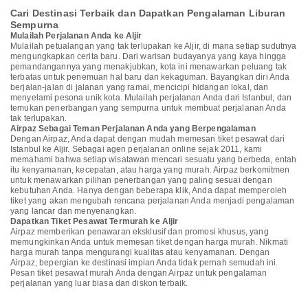
Cari Destinasi Terbaik dan Dapatkan Pengalaman Liburan
Sempurna
Mulailah Perjalanan Anda ke Aljir
Mulailah petualangan yang tak terlupakan ke Aljir, di mana setiap sudutnya
mengungkapkan cerita baru. Dari warisan budayanya yang kaya hingga
pemandangannya yang menakjubkan, kota ini menawarkan peluang tak
terbatas untuk penemuan hal baru dan kekaguman. Bayangkan diri Anda
berjalan-jalan di jalanan yang ramai, mencicipi hidangan lokal, dan
menyelami pesona unik kota. Mulailah perjalanan Anda dari Istanbul, dan
temukan penerbangan yang sempurna untuk membuat perjalanan Anda
tak terlupakan.
Airpaz Sebagai Teman Perjalanan Anda yang Berpengalaman
Dengan Airpaz, Anda dapat dengan mudah memesan tiket pesawat dari
Istanbul ke Aljir. Sebagai agen perjalanan online sejak 2011, kami
memahami bahwa setiap wisatawan mencari sesuatu yang berbeda, entah
itu kenyamanan, kecepatan, atau harga yang murah. Airpaz berkomitmen
untuk menawarkan pilihan penerbangan yang paling sesuai dengan
kebutuhan Anda. Hanya dengan beberapa klik, Anda dapat memperoleh
tiket yang akan mengubah rencana perjalanan Anda menjadi pengalaman
yang lancar dan menyenangkan.
Dapatkan Tiket Pesawat Termurah ke Aljir
Airpaz memberikan penawaran eksklusif dan promosi khusus, yang
memungkinkan Anda untuk memesan tiket dengan harga murah. Nikmati
harga murah tanpa mengurangi kualitas atau kenyamanan. Dengan
Airpaz, bepergian ke destinasi impian Anda tidak pernah semudah ini.
Pesan tiket pesawat murah Anda dengan Airpaz untuk pengalaman
perjalanan yang luar biasa dan diskon terbaik.