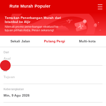
Rute Murah Populer
Temukan Penerbangan Murah dari
Istanbul ke Aljir
Nikmati promo penerbangan eksklusif ke
tujuan pilihan Anda. Pesan sekarang!
Sekali Jalan
Pulang Pergi
Multi-kota
Dari
Asal
Ke
Tujuan
Keberangkatan
Min, 9 Agu 2026