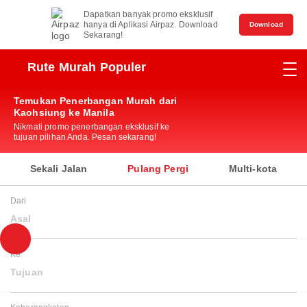
Dapatkan banyak promo eksklusif
hanya di Aplikasi Airpaz. Download
Download
Sekarang!
Rute Murah Populer
Temukan Penerbangan Murah dari
Kaohsiung ke Manila
Nikmati promo penerbangan eksklusif ke
tujuan pilihan Anda. Pesan sekarang!
Sekali Jalan
Pulang Pergi
Multi-kota
Dari
Asal
Ke
Tujuan