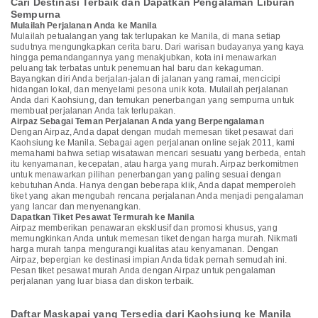
Cari Destinasi Terbaik dan Dapatkan Pengalaman Liburan
Sempurna
Mulailah Perjalanan Anda ke Manila
Mulailah petualangan yang tak terlupakan ke Manila, di mana setiap
sudutnya mengungkapkan cerita baru. Dari warisan budayanya yang kaya
hingga pemandangannya yang menakjubkan, kota ini menawarkan
peluang tak terbatas untuk penemuan hal baru dan kekaguman.
Bayangkan diri Anda berjalan-jalan di jalanan yang ramai, mencicipi
hidangan lokal, dan menyelami pesona unik kota. Mulailah perjalanan
Anda dari Kaohsiung, dan temukan penerbangan yang sempurna untuk
membuat perjalanan Anda tak terlupakan.
Airpaz Sebagai Teman Perjalanan Anda yang Berpengalaman
Dengan Airpaz, Anda dapat dengan mudah memesan tiket pesawat dari
Kaohsiung ke Manila. Sebagai agen perjalanan online sejak 2011, kami
memahami bahwa setiap wisatawan mencari sesuatu yang berbeda, entah
itu kenyamanan, kecepatan, atau harga yang murah. Airpaz berkomitmen
untuk menawarkan pilihan penerbangan yang paling sesuai dengan
kebutuhan Anda. Hanya dengan beberapa klik, Anda dapat memperoleh
tiket yang akan mengubah rencana perjalanan Anda menjadi pengalaman
yang lancar dan menyenangkan.
Dapatkan Tiket Pesawat Termurah ke Manila
Airpaz memberikan penawaran eksklusif dan promosi khusus, yang
memungkinkan Anda untuk memesan tiket dengan harga murah. Nikmati
harga murah tanpa mengurangi kualitas atau kenyamanan. Dengan
Airpaz, bepergian ke destinasi impian Anda tidak pernah semudah ini.
Pesan tiket pesawat murah Anda dengan Airpaz untuk pengalaman
perjalanan yang luar biasa dan diskon terbaik.
Daftar Maskapai yang Tersedia dari Kaohsiung ke Manila