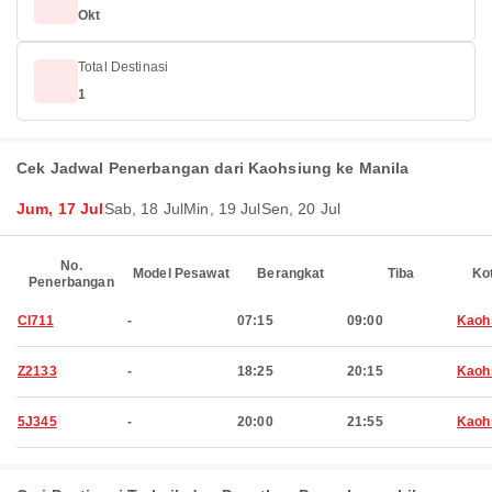
Okt
Total Destinasi
1
Cek Jadwal Penerbangan dari Kaohsiung ke Manila
Jum, 17 Jul
Sab, 18 Jul
Min, 19 Jul
Sen, 20 Jul
No.
Model Pesawat
Berangkat
Tiba
Ko
Penerbangan
CI711
-
07:15
09:00
Kaoh
Z2133
-
18:25
20:15
Kaoh
5J345
-
20:00
21:55
Kaoh