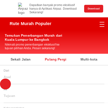
Dapatkan banyak promo eksklusif
hanya di Aplikasi Airpaz. Download
Download
Sekarang!
Rute Murah Populer
Temukan Penerbangan Murah dari
Kuala Lumpur ke Bangkok
Nikmati promo penerbangan eksklusif ke
tujuan pilihan Anda. Pesan sekarang!
Sekali Jalan
Pulang Pergi
Multi-kota
Dari
Asal
Ke
Tujuan