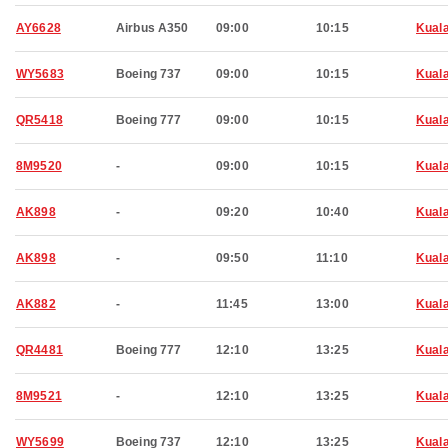
AY6628
Airbus A350
09:00
10:15
Kual
WY5683
Boeing 737
09:00
10:15
Kual
QR5418
Boeing 777
09:00
10:15
Kual
8M9520
-
09:00
10:15
Kual
AK898
-
09:20
10:40
Kual
AK898
-
09:50
11:10
Kual
AK882
-
11:45
13:00
Kual
QR4481
Boeing 777
12:10
13:25
Kual
8M9521
-
12:10
13:25
Kual
WY5699
Boeing 737
12:10
13:25
Kual