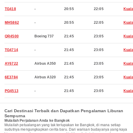
TG418
-
20:55
22:05
Kual
MH5862
-
20:55
22:05
Kual
QR4500
Boeing 737
21:45
23:05
Kual
TG4714
-
21:45
23:05
Kual
AY6722
Airbus A350
21:45
23:05
Kual
6E3784
Airbus A320
21:45
23:05
Kual
PG4513
-
21:45
23:05
Kual
Cari Destinasi Terbaik dan Dapatkan Pengalaman Liburan
Sempurna
Mulailah Perjalanan Anda ke Bangkok
Mulailah petualangan yang tak terlupakan ke Bangkok, di mana setiap
sudutnya mengungkapkan cerita baru. Dari warisan budayanya yang kaya