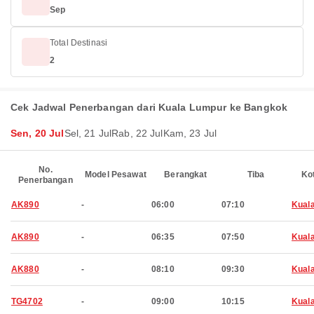
Sep
Total Destinasi
2
Cek Jadwal Penerbangan dari Kuala Lumpur ke Bangkok
Sen, 20 Jul
Sel, 21 Jul
Rab, 22 Jul
Kam, 23 Jul
No.
Model Pesawat
Berangkat
Tiba
Ko
Penerbangan
AK890
-
06:00
07:10
Kual
AK890
-
06:35
07:50
Kual
AK880
-
08:10
09:30
Kual
TG4702
-
09:00
10:15
Kual