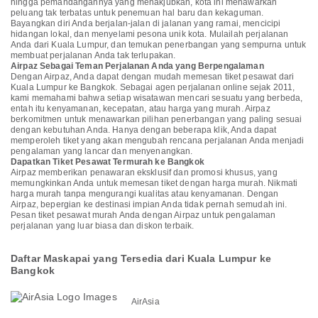
hingga pemandangannya yang menakjubkan, kota ini menawarkan
peluang tak terbatas untuk penemuan hal baru dan kekaguman.
Bayangkan diri Anda berjalan-jalan di jalanan yang ramai, mencicipi
hidangan lokal, dan menyelami pesona unik kota. Mulailah perjalanan
Anda dari Kuala Lumpur, dan temukan penerbangan yang sempurna untuk
membuat perjalanan Anda tak terlupakan.
Airpaz Sebagai Teman Perjalanan Anda yang Berpengalaman
Dengan Airpaz, Anda dapat dengan mudah memesan tiket pesawat dari
Kuala Lumpur ke Bangkok. Sebagai agen perjalanan online sejak 2011,
kami memahami bahwa setiap wisatawan mencari sesuatu yang berbeda,
entah itu kenyamanan, kecepatan, atau harga yang murah. Airpaz
berkomitmen untuk menawarkan pilihan penerbangan yang paling sesuai
dengan kebutuhan Anda. Hanya dengan beberapa klik, Anda dapat
memperoleh tiket yang akan mengubah rencana perjalanan Anda menjadi
pengalaman yang lancar dan menyenangkan.
Dapatkan Tiket Pesawat Termurah ke Bangkok
Airpaz memberikan penawaran eksklusif dan promosi khusus, yang
memungkinkan Anda untuk memesan tiket dengan harga murah. Nikmati
harga murah tanpa mengurangi kualitas atau kenyamanan. Dengan
Airpaz, bepergian ke destinasi impian Anda tidak pernah semudah ini.
Pesan tiket pesawat murah Anda dengan Airpaz untuk pengalaman
perjalanan yang luar biasa dan diskon terbaik.
Daftar Maskapai yang Tersedia dari Kuala Lumpur ke
Bangkok
AirAsia