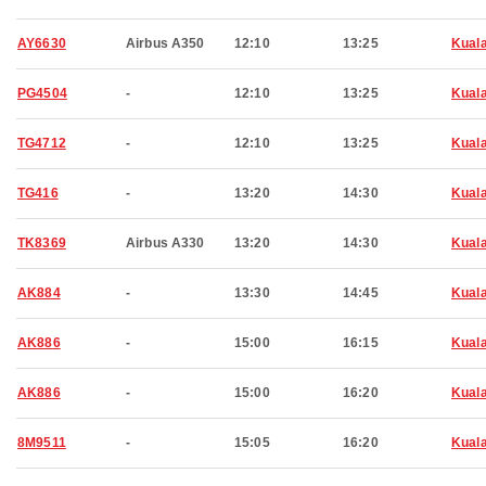
AY6630
Airbus A350
12:10
13:25
Kual
PG4504
-
12:10
13:25
Kual
TG4712
-
12:10
13:25
Kual
TG416
-
13:20
14:30
Kual
TK8369
Airbus A330
13:20
14:30
Kual
AK884
-
13:30
14:45
Kual
AK886
-
15:00
16:15
Kual
AK886
-
15:00
16:20
Kual
8M9511
-
15:05
16:20
Kual