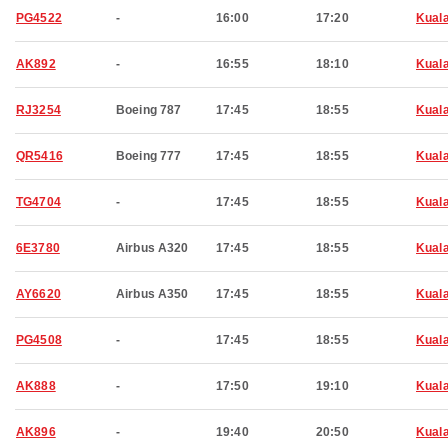
PG4522
-
16:00
17:20
Kual
AK892
-
16:55
18:10
Kual
RJ3254
Boeing 787
17:45
18:55
Kual
QR5416
Boeing 777
17:45
18:55
Kual
TG4704
-
17:45
18:55
Kual
6E3780
Airbus A320
17:45
18:55
Kual
AY6620
Airbus A350
17:45
18:55
Kual
PG4508
-
17:45
18:55
Kual
AK888
-
17:50
19:10
Kual
AK896
-
19:40
20:50
Kual