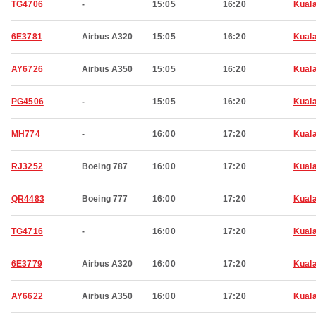
TG4706
-
15:05
16:20
Kual
6E3781
Airbus A320
15:05
16:20
Kual
AY6726
Airbus A350
15:05
16:20
Kual
PG4506
-
15:05
16:20
Kual
MH774
-
16:00
17:20
Kual
RJ3252
Boeing 787
16:00
17:20
Kual
QR4483
Boeing 777
16:00
17:20
Kual
TG4716
-
16:00
17:20
Kual
6E3779
Airbus A320
16:00
17:20
Kual
AY6622
Airbus A350
16:00
17:20
Kual