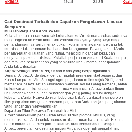
AK5648
-
19:15
21:35
Kual
Cari Destinasi Terbaik dan Dapatkan Pengalaman Liburan
Sempurna
Mulailah Perjalanan Anda ke Miri
Mulailah petualangan yang tak terlupakan ke Miri, di mana setiap sudutnya
mengungkapkan cerita baru. Dari warisan budayanya yang kaya hingga
pemandangannya yang menakjubkan, kota ini menawarkan peluang tak
terbatas untuk penemuan hal baru dan kekaguman. Bayangkan diri Anda
berjalan-jalan di jalanan yang ramai, mencicipi hidangan lokal, dan
menyelami pesona unik kota. Mulailah perjalanan Anda dari Kuala Lumpur,
dan temukan penerbangan yang sempurna untuk membuat perjalanan
Anda tak terlupakan.
Airpaz Sebagai Teman Perjalanan Anda yang Berpengalaman
Dengan Airpaz, Anda dapat dengan mudah memesan tiket pesawat dari
Kuala Lumpur ke Miri. Sebagai agen perjalanan online sejak 2011, kami
memahami bahwa setiap wisatawan mencari sesuatu yang berbeda, entah
itu kenyamanan, kecepatan, atau harga yang murah. Airpaz berkomitmen
untuk menawarkan pilihan penerbangan yang paling sesuai dengan
kebutuhan Anda. Hanya dengan beberapa klik, Anda dapat memperoleh
tiket yang akan mengubah rencana perjalanan Anda menjadi pengalaman
yang lancar dan menyenangkan.
Dapatkan Tiket Pesawat Termurah ke Miri
Airpaz memberikan penawaran eksklusif dan promosi khusus, yang
memungkinkan Anda untuk memesan tiket dengan harga murah. Nikmati
harga murah tanpa mengurangi kualitas atau kenyamanan. Dengan
Airpaz, bepergian ke destinasi impian Anda tidak pernah semudah ini.