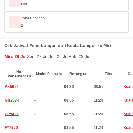
Okt
Total Destinasi
1
Cek Jadwal Penerbangan dari Kuala Lumpur ke Miri
Min, 26 Jul
Sen, 27 Jul
Sel, 28 Jul
Rab, 29 Jul
No.
Model Pesawat
Berangkat
Tiba
Ko
Penerbangan
AK5651
-
06:30
08:55
Kual
MH2574
-
08:55
11:20
Kual
QR5426
-
08:55
11:20
Kual
FY7570
-
08:55
11:20
Kual