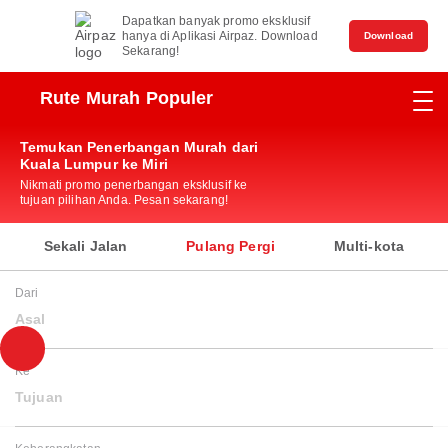
Dapatkan banyak promo eksklusif
hanya di Aplikasi Airpaz. Download
Download
Sekarang!
Rute Murah Populer
Temukan Penerbangan Murah dari
Kuala Lumpur ke Miri
Nikmati promo penerbangan eksklusif ke
tujuan pilihan Anda. Pesan sekarang!
Sekali Jalan
Pulang Pergi
Multi-kota
Dari
Asal
Ke
Tujuan