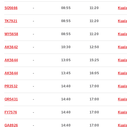
SQ5666
-
08:55
11:20
Kual
TK7921
-
08:55
11:20
Kual
WY5658
-
08:55
11:20
Kual
AK5642
-
10:30
12:50
Kual
AK5644
-
13:05
15:25
Kual
AK5644
-
13:45
16:05
Kual
PR3532
-
14:40
17:00
Kual
QR5431
-
14:40
17:00
Kual
FY7576
-
14:40
17:00
Kual
GA8926
-
14:40
17:00
Kual