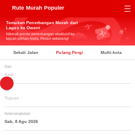
Rute Murah Populer
Temukan Penerbangan Murah dari
Lagos ke Owerri
Nikmati promo penerbangan eksklusif ke
tujuan pilihan Anda. Pesan sekarang!
Sekali Jalan
Pulang Pergi
Multi-kota
Dari
Asal
Ke
Tujuan
Keberangkatan
Sab, 8 Agu 2026