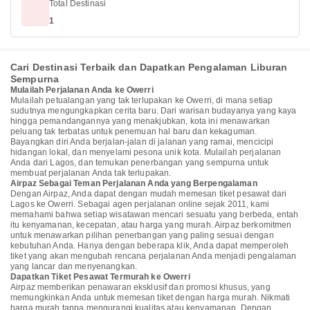
Total Destinasi
1
Cari Destinasi Terbaik dan Dapatkan Pengalaman Liburan
Sempurna
Mulailah Perjalanan Anda ke Owerri
Mulailah petualangan yang tak terlupakan ke Owerri, di mana setiap
sudutnya mengungkapkan cerita baru. Dari warisan budayanya yang kaya
hingga pemandangannya yang menakjubkan, kota ini menawarkan
peluang tak terbatas untuk penemuan hal baru dan kekaguman.
Bayangkan diri Anda berjalan-jalan di jalanan yang ramai, mencicipi
hidangan lokal, dan menyelami pesona unik kota. Mulailah perjalanan
Anda dari Lagos, dan temukan penerbangan yang sempurna untuk
membuat perjalanan Anda tak terlupakan.
Airpaz Sebagai Teman Perjalanan Anda yang Berpengalaman
Dengan Airpaz, Anda dapat dengan mudah memesan tiket pesawat dari
Lagos ke Owerri. Sebagai agen perjalanan online sejak 2011, kami
memahami bahwa setiap wisatawan mencari sesuatu yang berbeda, entah
itu kenyamanan, kecepatan, atau harga yang murah. Airpaz berkomitmen
untuk menawarkan pilihan penerbangan yang paling sesuai dengan
kebutuhan Anda. Hanya dengan beberapa klik, Anda dapat memperoleh
tiket yang akan mengubah rencana perjalanan Anda menjadi pengalaman
yang lancar dan menyenangkan.
Dapatkan Tiket Pesawat Termurah ke Owerri
Airpaz memberikan penawaran eksklusif dan promosi khusus, yang
memungkinkan Anda untuk memesan tiket dengan harga murah. Nikmati
harga murah tanpa mengurangi kualitas atau kenyamanan. Dengan