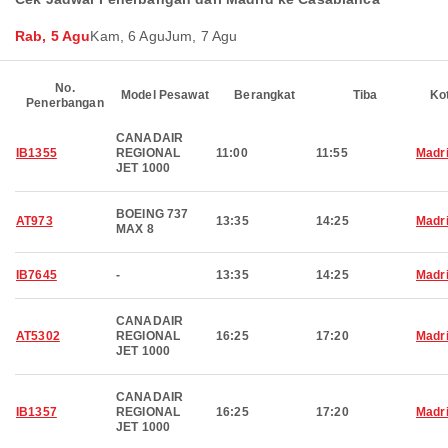
Rab, 5 Agu
Kam, 6 Agu
Jum, 7 Agu
No.
Model Pesawat
Berangkat
Tiba
Ko
Penerbangan
CANADAIR
IB1355
REGIONAL
11:00
11:55
Madr
JET 1000
BOEING 737
AT973
13:35
14:25
Madr
MAX 8
IB7645
-
13:35
14:25
Madr
CANADAIR
AT5302
REGIONAL
16:25
17:20
Madr
JET 1000
CANADAIR
IB1357
REGIONAL
16:25
17:20
Madr
JET 1000