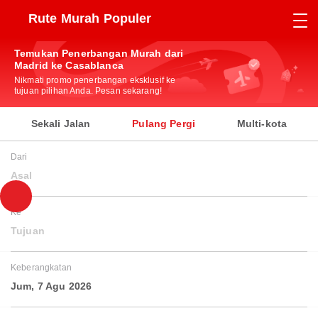
Rute Murah Populer
Temukan Penerbangan Murah dari
Madrid ke Casablanca
Nikmati promo penerbangan eksklusif ke
tujuan pilihan Anda. Pesan sekarang!
Sekali Jalan
Pulang Pergi
Multi-kota
Dari
Asal
Ke
Tujuan
Keberangkatan
Jum, 7 Agu 2026