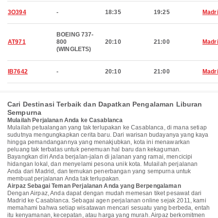
3O394
-
18:35
19:25
Madr
BOEING 737-
AT971
800
20:10
21:00
Madr
(WINGLETS)
IB7642
-
20:10
21:00
Madr
Cari Destinasi Terbaik dan Dapatkan Pengalaman Liburan
Sempurna
Mulailah Perjalanan Anda ke Casablanca
Mulailah petualangan yang tak terlupakan ke Casablanca, di mana setiap
sudutnya mengungkapkan cerita baru. Dari warisan budayanya yang kaya
hingga pemandangannya yang menakjubkan, kota ini menawarkan
peluang tak terbatas untuk penemuan hal baru dan kekaguman.
Bayangkan diri Anda berjalan-jalan di jalanan yang ramai, mencicipi
hidangan lokal, dan menyelami pesona unik kota. Mulailah perjalanan
Anda dari Madrid, dan temukan penerbangan yang sempurna untuk
membuat perjalanan Anda tak terlupakan.
Airpaz Sebagai Teman Perjalanan Anda yang Berpengalaman
Dengan Airpaz, Anda dapat dengan mudah memesan tiket pesawat dari
Madrid ke Casablanca. Sebagai agen perjalanan online sejak 2011, kami
memahami bahwa setiap wisatawan mencari sesuatu yang berbeda, entah
itu kenyamanan, kecepatan, atau harga yang murah. Airpaz berkomitmen