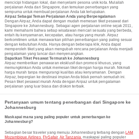
mencicipi hidangan lokal, dan menyelami pesona unik kota. Mulailah
perjalanan Anda dari Singapore, dan temukan penerbangan yang
sempurna untuk membuat perjalanan Anda tak terlupakan.
Airpaz Sebagai Teman Perjalanan Anda yang Berpengalaman
Dengan Airpaz, Anda dapat dengan mudah memesan tiket pesawat dari
Singapore ke Johannesburg. Sebagai agen perjalanan online sejak 2011,
kami memahami bahwa setiap wisatawan mencari sesuatu yang berbeda,
entah itu kenyamanan, kecepatan, atau harga yang murah. Airpaz
berkomitmen untuk menawarkan pilihan penerbangan yang paling sesuai
dengan kebutuhan Anda. Hanya dengan beberapa klik, Anda dapat
memperoleh tiket yang akan mengubah rencana perjalanan Anda menjadi
pengalaman yang lancar dan menyenangkan.
Dapatkan Tiket Pesawat Termurah ke Johannesburg
Airpaz memberikan penawaran eksklusif dan promosi khusus, yang
memungkinkan Anda untuk memesan tiket dengan harga murah. Nikmati
harga murah tanpa mengurangi kualitas atau kenyamanan. Dengan
Airpaz, bepergian ke destinasi impian Anda tidak pernah semudah ini.
Pesan tiket pesawat murah Anda dengan Airpaz untuk pengalaman
perjalanan yang luar biasa dan diskon terbaik.
Pertanyaan umum tentang penerbangan dari Singapore ke
Johannesburg
Maskapai mana yang paling populer untuk penerbangan ke
Johannesburg?
Sebagian besar traveler yang menuju Johannesburg terbang dengan
LAM
Mozambique Airlines
,
FlySafair
,
Air Tanzania
, maskapai paling populer