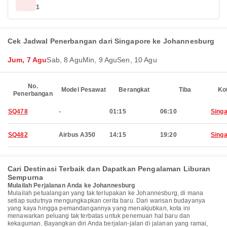
1
Cek Jadwal Penerbangan dari Singapore ke Johannesburg
Jum, 7 Agu
Sab, 8 Agu
Min, 9 Agu
Sen, 10 Agu
No.
Model Pesawat
Berangkat
Tiba
Ko
Penerbangan
SQ478
-
01:15
06:10
Sing
SQ482
Airbus A350
14:15
19:20
Sing
Cari Destinasi Terbaik dan Dapatkan Pengalaman Liburan
Sempurna
Mulailah Perjalanan Anda ke Johannesburg
Mulailah petualangan yang tak terlupakan ke Johannesburg, di mana
setiap sudutnya mengungkapkan cerita baru. Dari warisan budayanya
yang kaya hingga pemandangannya yang menakjubkan, kota ini
menawarkan peluang tak terbatas untuk penemuan hal baru dan
kekaguman. Bayangkan diri Anda berjalan-jalan di jalanan yang ramai,