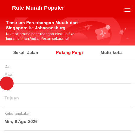
Rute Murah Populer
Temukan Penerbangan Murah dari
Singapore ke Johannesburg
Nikmati promo penerbangan eksklusif ke
tujuan pilihan Anda. Pesan sekarang!
Sekali Jalan
Pulang Pergi
Multi-kota
Dari
Asal
Ke
Tujuan
Keberangkatan
Min, 9 Agu 2026