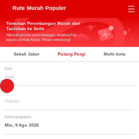
Rute Murah Populer
Temukan Penerbangan Murah dari
Tacloban ke Iloilo
Nikmati promo penerbangan eksklusif ke
tujuan pilihan Anda. Pesan sekarang!
Sekali Jalan
Pulang Pergi
Multi-kota
Dari
Asal
Ke
Tujuan
Keberangkatan
Min, 9 Agu 2026