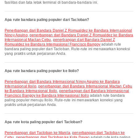
fasilitas dan tata letak terminal di bandara-bandara ini.
Apa rute bandara paling populer dari Tacloban?
penerbangan dari Bandara Daniel Z Romualdez ke Bandara Internasional
Ninoy Aquino
,
penerbangan dari Bandara Daniel Z Romualdez ke Bandara
Internasional Mactan Cebu
,
penerbangan dari Bandara Daniel Z
Romualdez ke Bandara Internasional Francisco Bangoy
adalah rute
bandara paling populer dari Tacloban. Rute-rute ini menawarkan koneksi
yang praktis untuk perjalanan Anda.
Apa rute bandara paling populer ke Iloilo?
penerbangan dari Bandara Internasional Ninoy Aquino ke Bandara
Internasional Iloilo
,
penerbangan dari Bandara Internasional Mactan Cebu
ke Bandara Internasional Iloilo
,
penerbangan dari Bandara Internasional
Francisco Bangoy ke Bandara Internasional Iloilo
adalah rute bandara
paling populer menuju Iloilo. Rute-rute ini menawarkan koneksi yang
praktis untuk perjalanan Anda.
Apa rute kota paling populer dari Tacloban?
penerbangan dari Tacloban ke Manila
,
penerbangan dari Tacloban ke
Cebu
,
penerbangan dari Tacloban ke Kota Davao
adalah rute kota paling