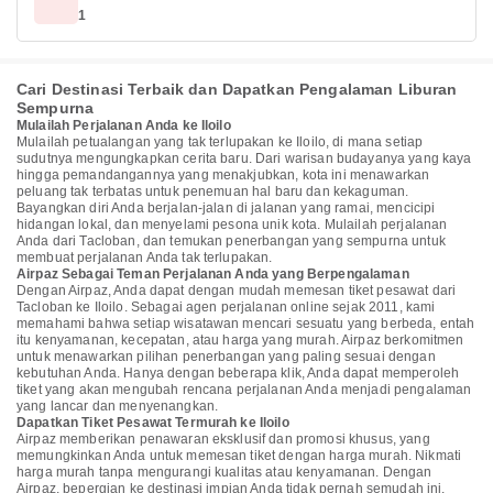
1
Cari Destinasi Terbaik dan Dapatkan Pengalaman Liburan
Sempurna
Mulailah Perjalanan Anda ke Iloilo
Mulailah petualangan yang tak terlupakan ke Iloilo, di mana setiap
sudutnya mengungkapkan cerita baru. Dari warisan budayanya yang kaya
hingga pemandangannya yang menakjubkan, kota ini menawarkan
peluang tak terbatas untuk penemuan hal baru dan kekaguman.
Bayangkan diri Anda berjalan-jalan di jalanan yang ramai, mencicipi
hidangan lokal, dan menyelami pesona unik kota. Mulailah perjalanan
Anda dari Tacloban, dan temukan penerbangan yang sempurna untuk
membuat perjalanan Anda tak terlupakan.
Airpaz Sebagai Teman Perjalanan Anda yang Berpengalaman
Dengan Airpaz, Anda dapat dengan mudah memesan tiket pesawat dari
Tacloban ke Iloilo. Sebagai agen perjalanan online sejak 2011, kami
memahami bahwa setiap wisatawan mencari sesuatu yang berbeda, entah
itu kenyamanan, kecepatan, atau harga yang murah. Airpaz berkomitmen
untuk menawarkan pilihan penerbangan yang paling sesuai dengan
kebutuhan Anda. Hanya dengan beberapa klik, Anda dapat memperoleh
tiket yang akan mengubah rencana perjalanan Anda menjadi pengalaman
yang lancar dan menyenangkan.
Dapatkan Tiket Pesawat Termurah ke Iloilo
Airpaz memberikan penawaran eksklusif dan promosi khusus, yang
memungkinkan Anda untuk memesan tiket dengan harga murah. Nikmati
harga murah tanpa mengurangi kualitas atau kenyamanan. Dengan
Airpaz, bepergian ke destinasi impian Anda tidak pernah semudah ini.