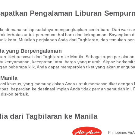
 Dapatkan Pengalaman Liburan Sempur
nila, di mana setiap sudutnya mengungkapkan cerita baru. Dari war
ak terbatas untuk penemuan hal baru dan kekaguman. Bayangkan diri 
unik kota. Mulailah perjalanan Anda dari Tagbilaran, dan temukan
nda yang Berpengalaman
 tiket pesawat dari Tagbilaran ke Manila. Sebagai agen perjalanan
itu kenyamanan, kecepatan, atau harga yang murah. Airpaz berkomi
gan beberapa klik, Anda dapat memperoleh tiket yang akan mengub
 Manila
mosi khusus, yang memungkinkan Anda untuk memesan tiket dengan 
paz, bepergian ke destinasi impian Anda tidak pernah semudah ini.
diskon terbaik.
ia dari Tagbilaran ke Manila
Philippines AirA