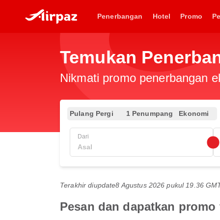
Penerbangan
Hotel
Promo
P
Temukan Penerbang
Nikmati promo penerbangan eks
Pulang Pergi
1 Penumpang
Ekonomi
Dari
Terakhir diupdate
8 Agustus 2026 pukul 19.36 GM
Pesan dan dapatkan promo t