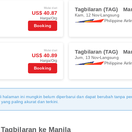
Mulai dari
Tagbilaran (TAG)
Man
US$ 40.87
Kam, 12 Nov
Langsung
Harga/Org
Philippine Airl
Booking
Mulai dari
Tagbilaran (TAG)
Man
US$ 40.89
Jum, 13 Nov
Langsung
Harga/Org
Philippine Airl
Booking
di halaman ini mungkin belum diperbarui dan dapat berubah tanpa 
ang paling akurat dan terkini.
Tagbilaran ke Manila