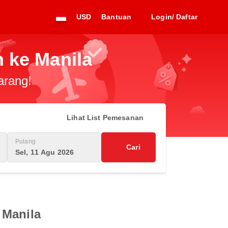
USD
Bantuan
Login/ Daftar
 ke Manila
arang!
Lihat List Pemesanan
Pulang
Cari
Sel, 11 Agu 2026
 Manila