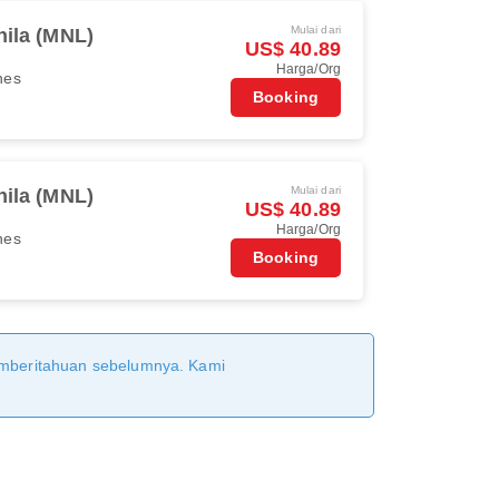
Mulai dari
ila (MNL)
US$ 40.89
Harga/Org
ines
Booking
Mulai dari
ila (MNL)
US$ 40.89
Harga/Org
ines
Booking
pemberitahuan sebelumnya. Kami