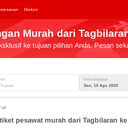
emesanan
Diskon
an Murah dari Tagbilaran
klusif ke tujuan pilihan Anda. Pesan sek
Ke
Keberangkatan
Sen, 10 Agu 2026
T+0
iket pesawat murah dari Tagbilaran ke